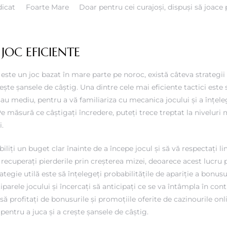
dicat
Foarte Mare
Doar pentru cei curajoși, dispuși să joac
 JOC EFICIENTE
este un joc bazat în mare parte pe noroc, există câteva strategii 
ște șansele de câștig. Una dintre cele mai eficiente tactici este 
 sau mediu, pentru a vă familiariza cu mecanica jocului și a înțe
Pe măsură ce câștigați încredere, puteți trece treptat la niveluri m
.
iliți un buget clar înainte de a începe jocul și să vă respectați li
 recuperați pierderile prin creșterea mizei, deoarece acest lucru 
ategie utilă este să înțelegeți probabilitățile de apariție a bonusu
iparele jocului și încercați să anticipați ce se va întâmpla în con
profitați de bonusurile și promoțiile oferite de cazinourile onli
entru a juca și a crește șansele de câștig.