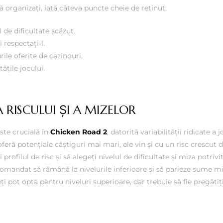
ă organizați, iată câteva puncte cheie de reținut:
 de dificultate scăzut.
i respectați-l.
rile oferite de cazinouri.
tățile jocului.
 RISCULUI ȘI A MIZELOR
ste crucială în
Chicken Road 2
, datorită variabilității ridicate a 
oferă potențiale câștiguri mai mari, ele vin și cu un risc crescut d
i profilul de risc și să alegeți nivelul de dificultate și miza potrivi
omandat să rămână la nivelurile inferioare și să parieze sume mic
ți pot opta pentru niveluri superioare, dar trebuie să fie pregătiț