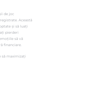
ii de joc
nregistrate. Această
optate și să luați
ați pierderi
emoțiile să vă
ă financiare.
e să maximizați