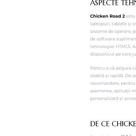
ASPECTE TEH
Chicken Road 2
este 
laptopuri, tablete și
sisteme de operare, 
de software supliment
tehnologiei HTML5. Ac
dispozitivul pe care ju
Pentru a vă asigura c
stabilă și rapidă. De 
recomandate, pentru a
asemenea, aplicații 
personalizată și acces 
DE CE CHICK