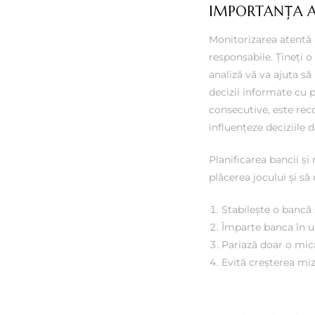
IMPORTANȚA AN
Monitorizarea atentă a
responsabile. Țineți o
analiză vă va ajuta să 
decizii informate cu pr
consecutive, este reco
influențeze deciziile
Planificarea bancii ș
plăcerea jocului și să 
Stabilește o bancă 
Împarte banca în u
Pariază doar o mic
Evită creșterea miz