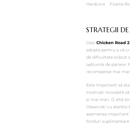
Hardcore
Foarte Ri
STRATEGII DE
Deși
Chicken Road 2
adopta pentru a vă cre
de dificultate scăzut
opțiunile de pariere. 
recompense mai mari
Este important să stab
încercați niciodată să
și mai mari. O altă str
Observați cu atenție t
asemenea important să 
fonduri suplimentare p