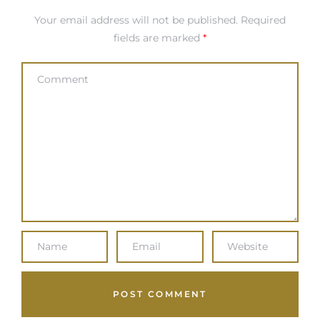
Your email address will not be published.
Required
fields are marked
*