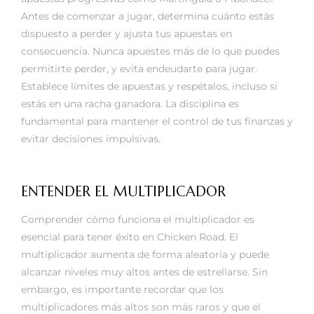
Antes de comenzar a jugar, determina cuánto estás
dispuesto a perder y ajusta tus apuestas en
consecuencia. Nunca apuestes más de lo que puedes
permitirte perder, y evita endeudarte para jugar.
Establece límites de apuestas y respétalos, incluso si
estás en una racha ganadora. La disciplina es
fundamental para mantener el control de tus finanzas y
evitar decisiones impulsivas.
ENTENDER EL MULTIPLICADOR
Comprender cómo funciona el multiplicador es
esencial para tener éxito en Chicken Road. El
multiplicador aumenta de forma aleatoria y puede
alcanzar niveles muy altos antes de estrellarse. Sin
embargo, es importante recordar que los
multiplicadores más altos son más raros y que el