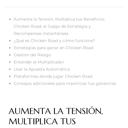
rs
Aumenta la Tensión, Multiplica tus Beneficios:
Chicken Road, el Juego de Estrategia y
Recompensas Instantáneas.
¿Qué es Chicken Road y cómo funciona?
Estrategias para ganar en Chicken Road
Gestión del Riesgo
Entender el Multiplicador
Usar la Apuesta Automática
Plataformas donde jugar Chicken Road
Consejos adicionales para maximizar tus ganancias
AUMENTA LA TENSIÓN,
MULTIPLICA TUS