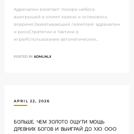
Адреналин взлетает: покори небеса
выигрышей в олимп казино и остановись
вовремя.Захватывающий геймплей: адреналин
и рискСтратегии и тактики в
игреИспользование автоматических…
POSTED BY
ADMLNLX
APRIL 22, 2026
БОЛЬШЕ, ЧЕМ ЗОЛОТО ОЩУТИ МОЩЬ
ДРЕВНИХ БОГОВ И ВЫИГРАЙ ДО X10 000