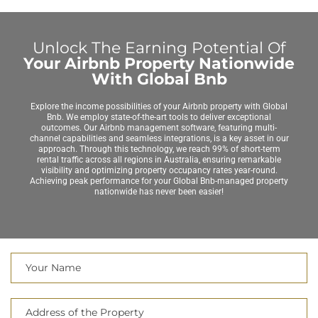
Unlock The Earning Potential Of
Your Airbnb Property Nationwide
With Global Bnb
Explore the income possibilities of your Airbnb property with Global
Bnb. We employ state-of-the-art tools to deliver exceptional
outcomes. Our Airbnb management software, featuring multi-
channel capabilities and seamless integrations, is a key asset in our
approach. Through this technology, we reach 99% of short-term
rental traffic across all regions in Australia, ensuring remarkable
visibility and optimizing property occupancy rates year-round.
Achieving peak performance for your Global Bnb-managed property
nationwide has never been easier!