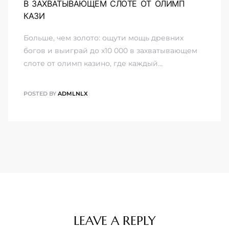
В ЗАХВАТЫВАЮЩЕМ СЛОТЕ ОТ ОЛИМП
КАЗИ
Больше, чем золото: ощути мощь древних
богов и выиграй до x10 000 в захватывающем
слоте от олимп казино, где каждый…
POSTED BY
ADMLNLX
LEAVE A REPLY