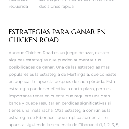
requerida
decisiones rápida
ESTRATEGIAS PARA GANAR EN
CHICKEN ROAD
Aunque Chicken Road es un juego de azar, existen
algunas estrategias que pueden aumentar tus
posibilidades de ganar. Una de las estrategias más
populares es la estrategia de Martingala, que consiste
en duplicar tu apuesta después de cada pérdida. Esta
estrategia puede ser efectiva a corto plazo, pero es
importante tener en cuenta que requiere una gran
banca y puede resultar en pérdidas significativas si
tienes una mala racha. Otra estrategia común es la
estrategia de Fibonacci, que implica aumentar tu
apuesta siguiendo la secuencia de Fibonacci (1, 1, 2, 3, 5,