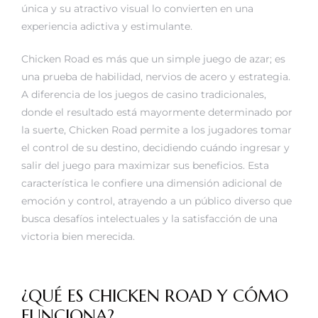
única y su atractivo visual lo convierten en una
experiencia adictiva y estimulante.
Chicken Road es más que un simple juego de azar; es
una prueba de habilidad, nervios de acero y estrategia.
A diferencia de los juegos de casino tradicionales,
donde el resultado está mayormente determinado por
la suerte, Chicken Road permite a los jugadores tomar
el control de su destino, decidiendo cuándo ingresar y
salir del juego para maximizar sus beneficios. Esta
característica le confiere una dimensión adicional de
emoción y control, atrayendo a un público diverso que
busca desafíos intelectuales y la satisfacción de una
victoria bien merecida.
¿QUÉ ES CHICKEN ROAD Y CÓMO
FUNCIONA?