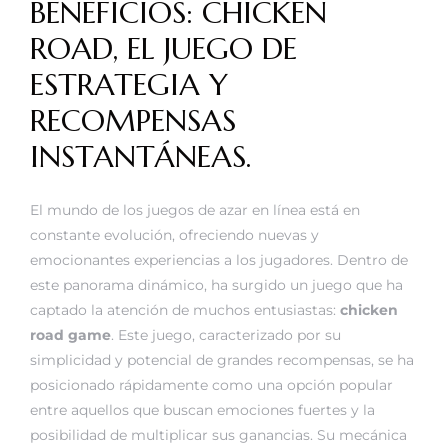
BENEFICIOS: CHICKEN
ROAD, EL JUEGO DE
ESTRATEGIA Y
RECOMPENSAS
INSTANTÁNEAS.
El mundo de los juegos de azar en línea está en
constante evolución, ofreciendo nuevas y
emocionantes experiencias a los jugadores. Dentro de
este panorama dinámico, ha surgido un juego que ha
captado la atención de muchos entusiastas:
chicken
road game
. Este juego, caracterizado por su
simplicidad y potencial de grandes recompensas, se ha
posicionado rápidamente como una opción popular
entre aquellos que buscan emociones fuertes y la
posibilidad de multiplicar sus ganancias. Su mecánica