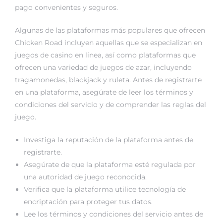
pago convenientes y seguros.
Algunas de las plataformas más populares que ofrecen
Chicken Road incluyen aquellas que se especializan en
juegos de casino en línea, así como plataformas que
ofrecen una variedad de juegos de azar, incluyendo
tragamonedas, blackjack y ruleta. Antes de registrarte
en una plataforma, asegúrate de leer los términos y
condiciones del servicio y de comprender las reglas del
juego.
Investiga la reputación de la plataforma antes de
registrarte.
Asegúrate de que la plataforma esté regulada por
una autoridad de juego reconocida.
Verifica que la plataforma utilice tecnología de
encriptación para proteger tus datos.
Lee los términos y condiciones del servicio antes de