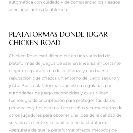
automática con cuidado y de comprender los riesgos
asociados antes de utilizarla.
PLATAFORMAS DONDE JUGAR
CHICKEN ROAD
Chicken Road está disponible en una variedad de
plataformas de juegos de azar en línea. Es importante
elegir una plataforma de confianza y con buena
reputación que ofrezca un entorno de juego seguro y
justo. Busca plataformas que estén reguladas por
autoridades de juego reconocidas y que utilicen
tecnología de encriptación para proteger tus datos
personales y financieros. Lee reseñas y comentarios de
otros jugadores para obtener una idea de la calidad del
servicio al cliente y la fiabilidad de la plataforma.
Asegúrate de que la plataforma ofrezca métodos de