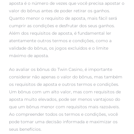
aposta é o número de vezes que você precisa apostar o
valor do bônus antes de poder retirar os ganhos.
Quanto menor o requisito de aposta, mais fácil será
cumprir as condições e desfrutar dos seus ganhos.
Além dos requisitos de aposta, é fundamental ler
atentamente outros termos e condições, como a
validade do bônus, os jogos excluídos e o limite
máximo de aposta.
Ao avaliar os bônus do Twin Casino, é importante
considerar não apenas o valor do bônus, mas também
os requisitos de aposta e outros termos e condições.
Um bônus com um alto valor, mas com requisitos de
aposta muito elevados, pode ser menos vantajoso do
que um bônus menor com requisitos mais razoáveis.
Ao compreender todos os termos e condições, você
pode tomar uma decisão informada e maximizar os
seus benefícios.