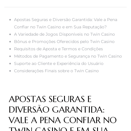
rs
Apostas Seguras e Diversão Garantida: Vale a Pena
Confiar no Twin Casino e em Sua Reputação?
A Variedade de Jogos Disponíveis no Twin Casino
Bônus e Promoções Oferecidos pelo Twin Casino
Requisitos de Aposta e Termos e Condições
Métodos de Pagamento e Segurança no Twin Casino
Suporte ao Cliente e Experiência do Usuário
Considerações Finais sobre o Twin Casino
APOSTAS SEGURAS E
DIVERSÃO GARANTIDA:
VALE A PENA CONFIAR NO
TWIN CASINO E EM SUA