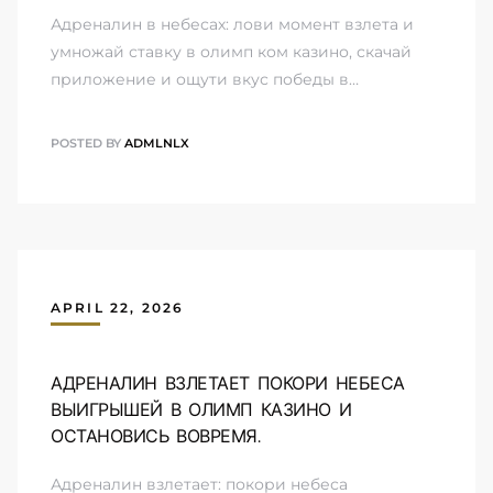
Адреналин в небесах: лови момент взлета и
умножай ставку в олимп ком казино, скачай
приложение и ощути вкус победы в…
POSTED BY
ADMLNLX
APRIL 22, 2026
АДРЕНАЛИН ВЗЛЕТАЕТ ПОКОРИ НЕБЕСА
ВЫИГРЫШЕЙ В ОЛИМП КАЗИНО И
ОСТАНОВИСЬ ВОВРЕМЯ.
Адреналин взлетает: покори небеса