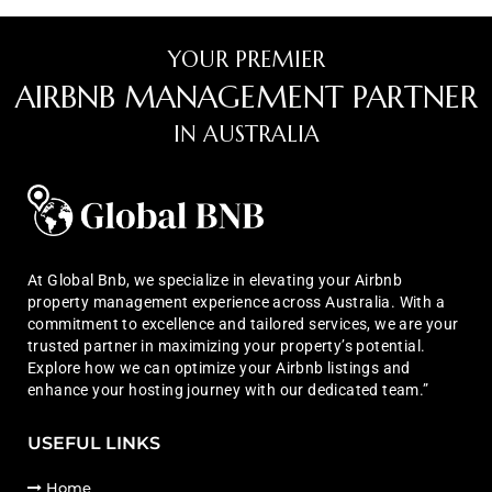
YOUR PREMIER
AIRBNB MANAGEMENT PARTNER
IN AUSTRALIA
At Global Bnb, we specialize in elevating your Airbnb
property management experience across Australia. With a
commitment to excellence and tailored services, we are your
trusted partner in maximizing your property’s potential.
Explore how we can optimize your Airbnb listings and
enhance your hosting journey with our dedicated team.”
USEFUL LINKS
Home