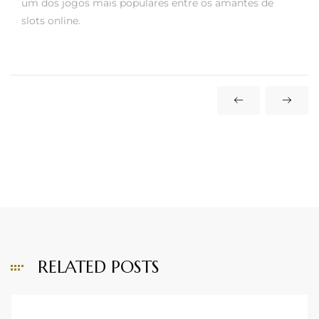
um dos jogos mais populares entre os amantes de
slots online.
RELATED POSTS