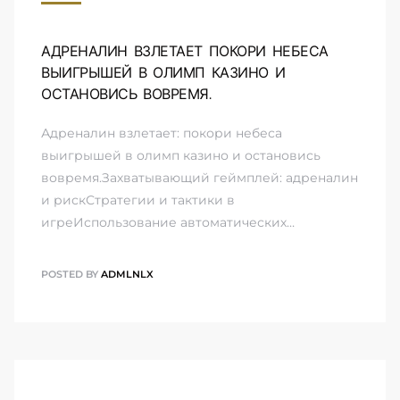
АДРЕНАЛИН ВЗЛЕТАЕТ ПОКОРИ НЕБЕСА
ВЫИГРЫШЕЙ В ОЛИМП КАЗИНО И
ОСТАНОВИСЬ ВОВРЕМЯ.
Адреналин взлетает: покори небеса
выигрышей в олимп казино и остановись
вовремя.Захватывающий геймплей: адреналин
и рискСтратегии и тактики в
игреИспользование автоматических…
POSTED BY
ADMLNLX