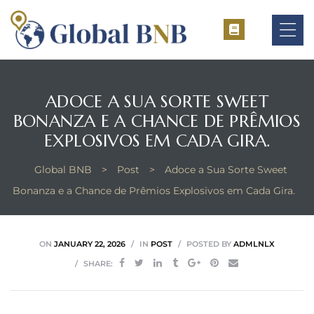
ADOCE A SUA SORTE SWEET
BONANZA E A CHANCE DE PRÊMIOS
ement
EXPLOSIVOS EM CADA GIRA.
ement
Global BNB
>
Post
>
Adoce a Sua Sorte Sweet
Bonanza e a Chance de Prêmios Explosivos em Cada Gira.
ON
JANUARY 22, 2026
IN
POST
POSTED BY
ADMLNLX
SHARE: