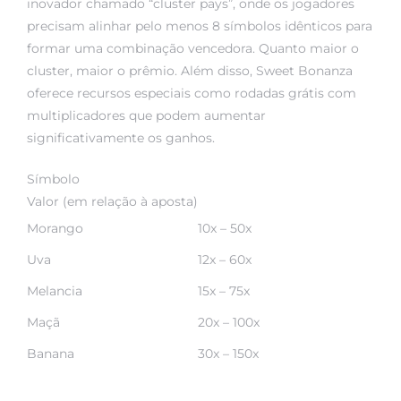
inovador chamado “cluster pays”, onde os jogadores
precisam alinhar pelo menos 8 símbolos idênticos para
formar uma combinação vencedora. Quanto maior o
cluster, maior o prêmio. Além disso, Sweet Bonanza
oferece recursos especiais como rodadas grátis com
multiplicadores que podem aumentar
significativamente os ganhos.
Símbolo
Valor (em relação à aposta)
Morango
10x – 50x
Uva
12x – 60x
Melancia
15x – 75x
Maçã
20x – 100x
Banana
30x – 150x