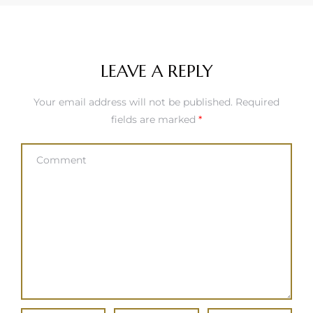
LEAVE A REPLY
Your email address will not be published.
Required
fields are marked
*