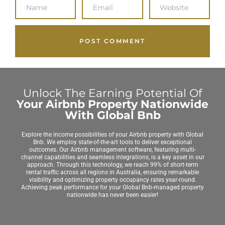
Unlock The Earning Potential Of
Your Airbnb Property Nationwide
With Global Bnb
Explore the income possibilities of your Airbnb property with Global
Bnb. We employ state-of-the-art tools to deliver exceptional
outcomes. Our Airbnb management software, featuring multi-
channel capabilities and seamless integrations, is a key asset in our
approach. Through this technology, we reach 99% of short-term
rental traffic across all regions in Australia, ensuring remarkable
visibility and optimizing property occupancy rates year-round.
Achieving peak performance for your Global Bnb-managed property
nationwide has never been easier!