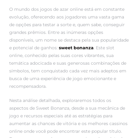
O mundo dos jogos de azar online está em constante
evolução, oferecendo aos jogadores uma vasta gama
de opções para testar a sorte e, quem sabe, conseguir
grandes prêmios. Entre as inúmeras opções
disponíveis, um nome se destaca pela sua popularidade
e potencial de ganhos:
sweet bonanza
. Este slot
online, conhecido pelas suas cores vibrantes, sua
temática adocicada e suas generosas combinações de
símbolos, tem conquistado cada vez mais adeptos em
busca de uma experiência de jogo emocionante e
recompensadora.
Nesta análise detalhada, exploraremos todos os
aspectos de
Sweet Bonanza
, desde a sua mecânica de
jogo e recursos especiais até as estratégias para
aumentar as chances de vitória e os melhores cassinos
online onde você pode encontrar este popular título.