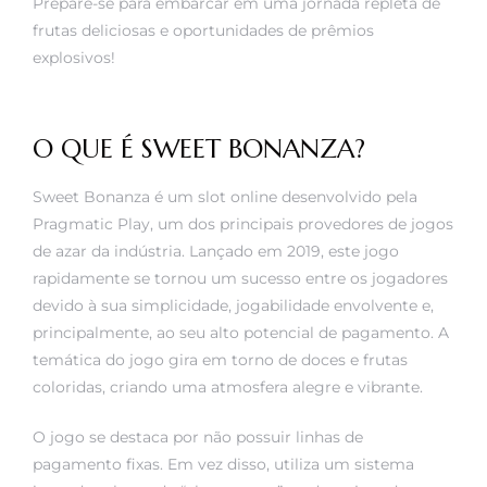
Prepare-se para embarcar em uma jornada repleta de
frutas deliciosas e oportunidades de prêmios
explosivos!
O QUE É SWEET BONANZA?
Sweet Bonanza é um slot online desenvolvido pela
Pragmatic Play, um dos principais provedores de jogos
de azar da indústria. Lançado em 2019, este jogo
rapidamente se tornou um sucesso entre os jogadores
devido à sua simplicidade, jogabilidade envolvente e,
principalmente, ao seu alto potencial de pagamento. A
temática do jogo gira em torno de doces e frutas
coloridas, criando uma atmosfera alegre e vibrante.
O jogo se destaca por não possuir linhas de
pagamento fixas. Em vez disso, utiliza um sistema