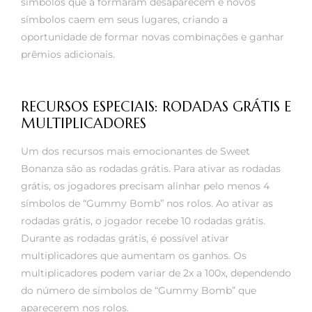
símbolos que a formaram desaparecem e novos
símbolos caem em seus lugares, criando a
oportunidade de formar novas combinações e ganhar
prêmios adicionais.
RECURSOS ESPECIAIS: RODADAS GRÁTIS E
MULTIPLICADORES
Um dos recursos mais emocionantes de Sweet
Bonanza são as rodadas grátis. Para ativar as rodadas
grátis, os jogadores precisam alinhar pelo menos 4
símbolos de “Gummy Bomb” nos rolos. Ao ativar as
rodadas grátis, o jogador recebe 10 rodadas grátis.
Durante as rodadas grátis, é possível ativar
multiplicadores que aumentam os ganhos. Os
multiplicadores podem variar de 2x a 100x, dependendo
do número de símbolos de “Gummy Bomb” que
aparecerem nos rolos.