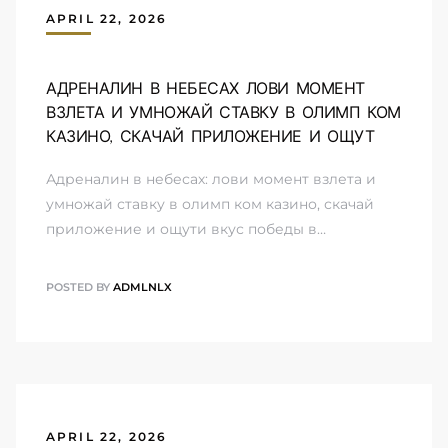
APRIL 22, 2026
АДРЕНАЛИН В НЕБЕСАХ ЛОВИ МОМЕНТ
ВЗЛЕТА И УМНОЖАЙ СТАВКУ В ОЛИМП КОМ
КАЗИНО, СКАЧАЙ ПРИЛОЖЕНИЕ И ОЩУТ
Адреналин в небесах: лови момент взлета и
умножай ставку в олимп ком казино, скачай
приложение и ощути вкус победы в…
POSTED BY
ADMLNLX
APRIL 22, 2026