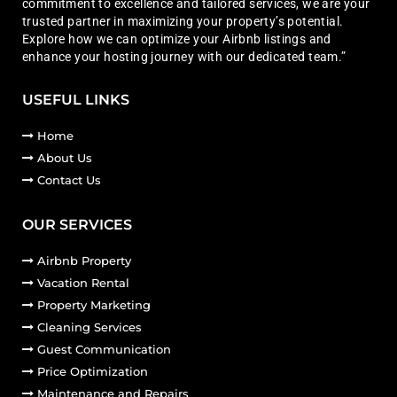
commitment to excellence and tailored services, we are your
trusted partner in maximizing your property’s potential.
Explore how we can optimize your Airbnb listings and
enhance your hosting journey with our dedicated team.”
USEFUL LINKS
Home
About Us
Contact Us
OUR SERVICES
Airbnb Property
Vacation Rental
Property Marketing
Cleaning Services
Guest Communication
Price Optimization
Maintenance and Repairs