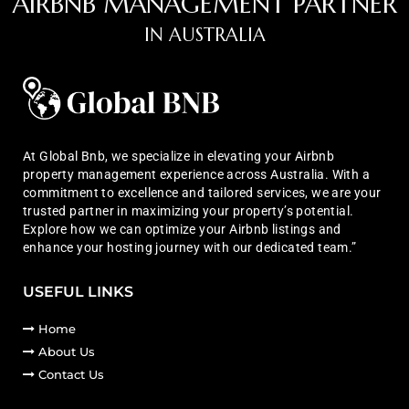
AIRBNB MANAGEMENT PARTNER
IN AUSTRALIA
At Global Bnb, we specialize in elevating your Airbnb
property management experience across Australia. With a
commitment to excellence and tailored services, we are your
trusted partner in maximizing your property’s potential.
Explore how we can optimize your Airbnb listings and
enhance your hosting journey with our dedicated team.”
USEFUL LINKS
Home
About Us
Contact Us