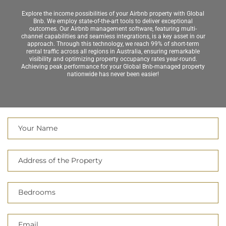
Explore the income possibilities of your Airbnb property with Global
Bnb. We employ state-of-the-art tools to deliver exceptional
outcomes. Our Airbnb management software, featuring multi-
channel capabilities and seamless integrations, is a key asset in our
approach. Through this technology, we reach 99% of short-term
rental traffic across all regions in Australia, ensuring remarkable
visibility and optimizing property occupancy rates year-round.
Achieving peak performance for your Global Bnb-managed property
nationwide has never been easier!