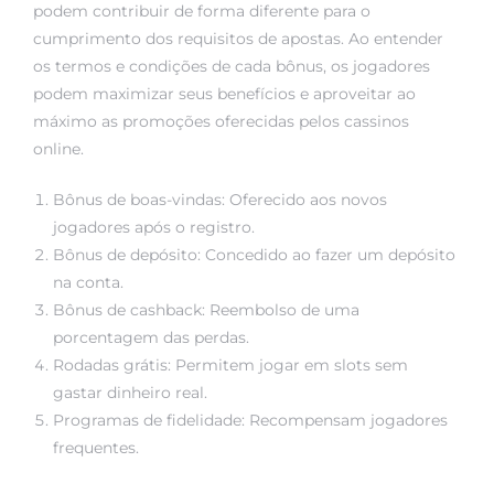
podem contribuir de forma diferente para o
cumprimento dos requisitos de apostas. Ao entender
os termos e condições de cada bônus, os jogadores
podem maximizar seus benefícios e aproveitar ao
máximo as promoções oferecidas pelos cassinos
online.
Bônus de boas-vindas: Oferecido aos novos
jogadores após o registro.
Bônus de depósito: Concedido ao fazer um depósito
na conta.
Bônus de cashback: Reembolso de uma
porcentagem das perdas.
Rodadas grátis: Permitem jogar em slots sem
gastar dinheiro real.
Programas de fidelidade: Recompensam jogadores
frequentes.