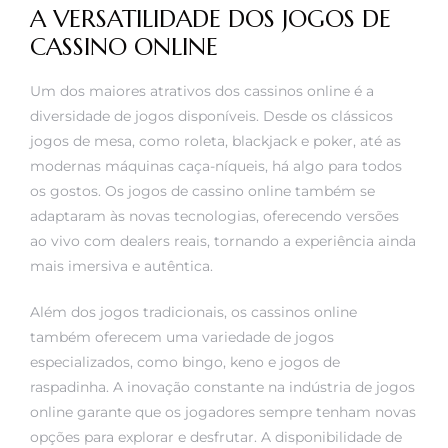
A VERSATILIDADE DOS JOGOS DE
CASSINO ONLINE
Um dos maiores atrativos dos cassinos online é a
diversidade de jogos disponíveis. Desde os clássicos
jogos de mesa, como roleta, blackjack e poker, até as
modernas máquinas caça-níqueis, há algo para todos
os gostos. Os jogos de cassino online também se
adaptaram às novas tecnologias, oferecendo versões
ao vivo com dealers reais, tornando a experiência ainda
mais imersiva e autêntica.
Além dos jogos tradicionais, os cassinos online
também oferecem uma variedade de jogos
especializados, como bingo, keno e jogos de
raspadinha. A inovação constante na indústria de jogos
online garante que os jogadores sempre tenham novas
opções para explorar e desfrutar. A disponibilidade de