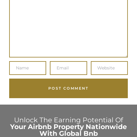
Unlock The Earning Potential Of
Your Airbnb Property Nationwide
With Global Bnb