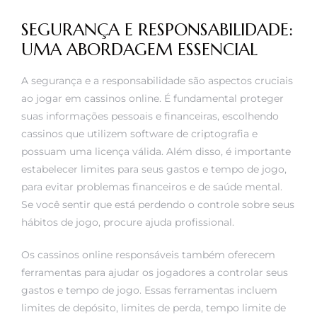
SEGURANÇA E RESPONSABILIDADE:
UMA ABORDAGEM ESSENCIAL
A segurança e a responsabilidade são aspectos cruciais
ao jogar em cassinos online. É fundamental proteger
suas informações pessoais e financeiras, escolhendo
cassinos que utilizem software de criptografia e
possuam uma licença válida. Além disso, é importante
estabelecer limites para seus gastos e tempo de jogo,
para evitar problemas financeiros e de saúde mental.
Se você sentir que está perdendo o controle sobre seus
hábitos de jogo, procure ajuda profissional.
Os cassinos online responsáveis também oferecem
ferramentas para ajudar os jogadores a controlar seus
gastos e tempo de jogo. Essas ferramentas incluem
limites de depósito, limites de perda, tempo limite de