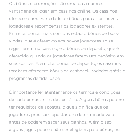
Os bônus e promoções são uma das maiores
vantagens de jogar em cassinos online. Os cassinos
oferecem uma variedade de bônus para atrair novos
jogadores e recompensar os jogadores existentes.
Entre os bônus mais comuns estão o bônus de boas-
vindas, que é oferecido aos novos jogadores ao se
registrarem no cassino, e o bônus de depósito, que é
oferecido quando os jogadores fazem um depósito em
suas contas. Além dos bônus de depósito, os cassinos
também oferecem bônus de cashback, rodadas grátis e
programas de fidelidade.
É importante ler atentamente os termos e condições
de cada bônus antes de aceitá-lo. Alguns bônus podem
ter requisitos de apostas, o que significa que os
jogadores precisam apostar um determinado valor
antes de poderem sacar seus ganhos. Além disso,
alguns jogos podem não ser elegíveis para bônus, ou