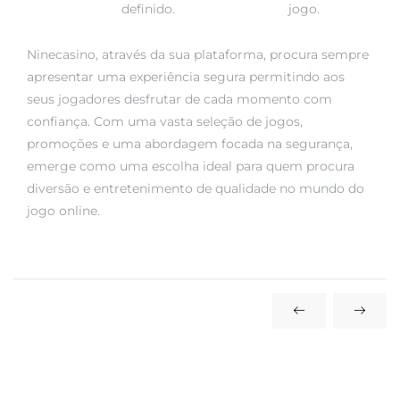
definido.
jogo.
Ninecasino, através da sua plataforma, procura sempre
apresentar uma experiência segura permitindo aos
seus jogadores desfrutar de cada momento com
confiança. Com uma vasta seleção de jogos,
promoções e uma abordagem focada na segurança,
emerge como uma escolha ideal para quem procura
diversão e entretenimento de qualidade no mundo do
jogo online.