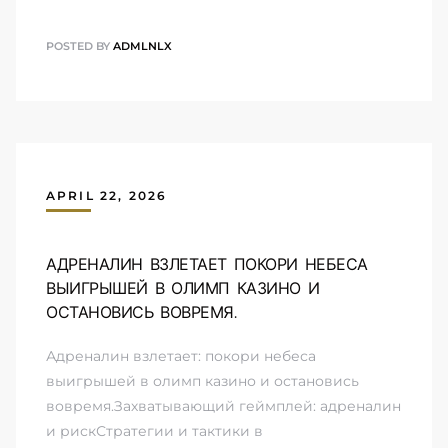
POSTED BY
ADMLNLX
APRIL 22, 2026
АДРЕНАЛИН ВЗЛЕТАЕТ ПОКОРИ НЕБЕСА
ВЫИГРЫШЕЙ В ОЛИМП КАЗИНО И
ОСТАНОВИСЬ ВОВРЕМЯ.
Адреналин взлетает: покори небеса
выигрышей в олимп казино и остановись
вовремя.Захватывающий геймплей: адреналин
и рискСтратегии и тактики в