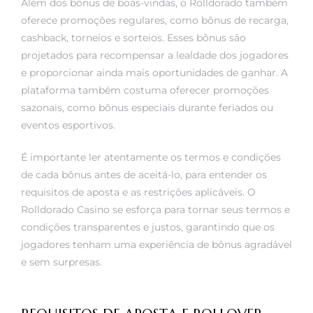
Além dos bônus de boas-vindas, o Rolldorado também
oferece promoções regulares, como bônus de recarga,
cashback, torneios e sorteios. Esses bônus são
projetados para recompensar a lealdade dos jogadores
e proporcionar ainda mais oportunidades de ganhar. A
plataforma também costuma oferecer promoções
sazonais, como bônus especiais durante feriados ou
eventos esportivos.
É importante ler atentamente os termos e condições
de cada bônus antes de aceitá-lo, para entender os
requisitos de aposta e as restrições aplicáveis. O
Rolldorado Casino se esforça para tornar seus termos e
condições transparentes e justos, garantindo que os
jogadores tenham uma experiência de bônus agradável
e sem surpresas.