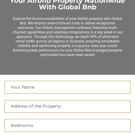
Your Airbnb Property Nationwide
With Global Bnb
Explore the income possibilities of your Airbnb property with Global
Bnb. We employ state-of-the-art tools to deliver exceptional
outcomes. Our Airbnb management software, featuring multi-
channel capabilities and seamless integrations, is a key asset in our
approach. Through this technology, we reach 99% of short-term
rental traffic across all regions in Australia, ensuring remarkable
visibility and optimizing property occupancy rates year-round.
Achieving peak performance for your Global Bnb-managed property
nationwide has never been easier!