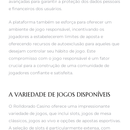
avançadas para garantir a proteção dos dados pessoais
e financeiros dos usuários.
A plataforma também se esforça para oferecer um
ambiente de jogo responsável, incentivando os
jogadores a estabelecerem limites de aposta e
oferecendo recursos de autoexclusão para aqueles que
desejam controlar seu hábito de jogo. Este
compromisso com o jogo responsável é um fator
crucial para a construção de uma comunidade de
jogadores confiante e satisfeita.
A VARIEDADE DE JOGOS DISPONÍVEIS
O Rolldorado Casino oferece uma impressionante
variedade de jogos, que inclui slots, jogos de mesa
clássicos, jogos ao vivo e opções de apostas esportivas.
A seleção de slots é particularmente extensa, com