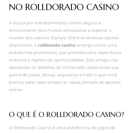
NO ROLLDORADO CASINO
A busca por entretenimento online seguro e
emocionante leva muitos entusiastas a explorar o
mundo dos casinos digitais. Entre as diversas opções
disponíveis, o
rolldorado casino
emerge como uma
plataforma promissora, que promete uma experiência
imersiva e repleta de oportunidades. Este artigo visa
desvendar os detalhes do Rolldorado, explorando sua
gama de jogos, bônus, segurança e tudo o que você
precisa saber para embarcar nessa jornada de apostas
online.
O QUE É O ROLLDORADO CASINO?
O Rolldorado Casino é uma plataforma de jogos de