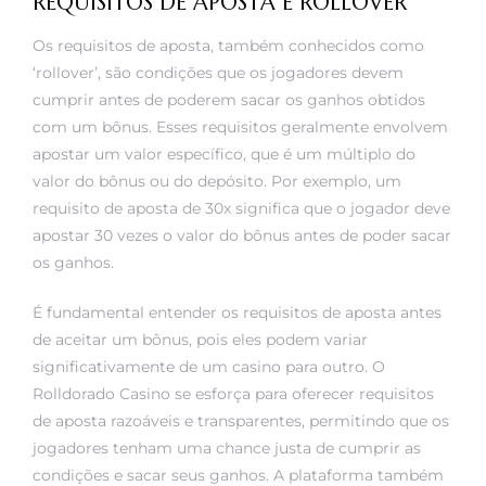
REQUISITOS DE APOSTA E ROLLOVER
Os requisitos de aposta, também conhecidos como
‘rollover’, são condições que os jogadores devem
cumprir antes de poderem sacar os ganhos obtidos
com um bônus. Esses requisitos geralmente envolvem
apostar um valor específico, que é um múltiplo do
valor do bônus ou do depósito. Por exemplo, um
requisito de aposta de 30x significa que o jogador deve
apostar 30 vezes o valor do bônus antes de poder sacar
os ganhos.
É fundamental entender os requisitos de aposta antes
de aceitar um bônus, pois eles podem variar
significativamente de um casino para outro. O
Rolldorado Casino se esforça para oferecer requisitos
de aposta razoáveis e transparentes, permitindo que os
jogadores tenham uma chance justa de cumprir as
condições e sacar seus ganhos. A plataforma também