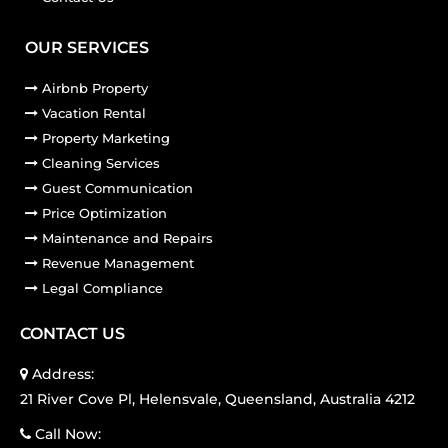
OUR SERVICES
Airbnb Property
Vacation Rental
Property Marketing
Cleaning Services
Guest Communication
Price Optimization
Maintenance and Repairs
Revenue Management
Legal Compliance
CONTACT US
Address:
21 River Cove Pl, Helensvale, Queensland, Australia 4212
Call Now: