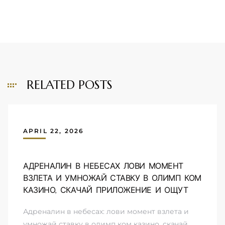
RELATED POSTS
APRIL 22, 2026
АДРЕНАЛИН В НЕБЕСАХ ЛОВИ МОМЕНТ
ВЗЛЕТА И УМНОЖАЙ СТАВКУ В ОЛИМП КОМ
КАЗИНО, СКАЧАЙ ПРИЛОЖЕНИЕ И ОЩУТ
Адреналин в небесах: лови момент взлета и
умножай ставку в олимп ком казино, скачай