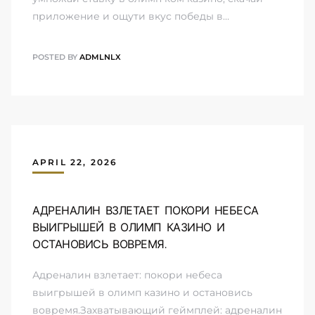
приложение и ощути вкус победы в…
POSTED BY
ADMLNLX
APRIL 22, 2026
АДРЕНАЛИН ВЗЛЕТАЕТ ПОКОРИ НЕБЕСА
ВЫИГРЫШЕЙ В ОЛИМП КАЗИНО И
ОСТАНОВИСЬ ВОВРЕМЯ.
Адреналин взлетает: покори небеса
выигрышей в олимп казино и остановись
вовремя.Захватывающий геймплей: адреналин