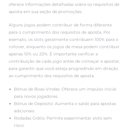
oferece informações detalhadas sobre os requisitos de
aposta em sua seção de promoções.
Alguns jogos podem contribuir de forma diferente
para o cumprimento dos requisitos de aposta. Por
exemplo, os slots geralmente contribuem 100% para o
rollover, enquanto os jogos de mesa podem contribuir
apenas 10% ou 20%. É importante verificar a
contribuição de cada jogo antes de começar a apostar,
para garantir que você esteja progredindo em direção
ao cumprimento dos requisitos de aposta.
Bônus de Boas-Vindas: Oferece um impulso inicial
para novos jogadores.
Bônus de Depósito: Aumenta o saldo para apostas
adicionais.
Rodadas Grátis: Permite experimentar slots sem
risco.