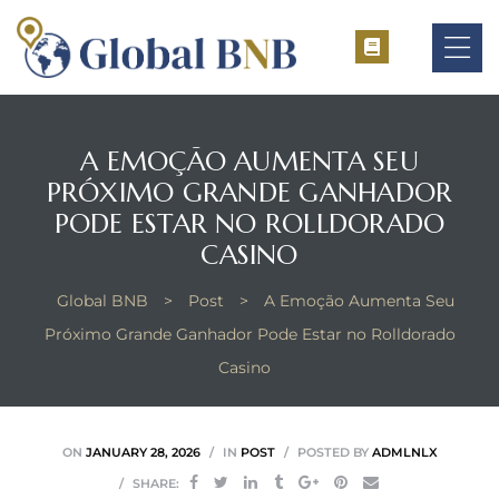
A EMOÇÃO AUMENTA SEU
PRÓXIMO GRANDE GANHADOR
ement
PODE ESTAR NO ROLLDORADO
ement
CASINO
Global BNB
>
Post
>
A Emoção Aumenta Seu
Próximo Grande Ganhador Pode Estar no Rolldorado
Casino
ON
JANUARY 28, 2026
IN
POST
POSTED BY
ADMLNLX
SHARE: