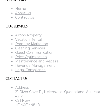
Home
About Us
Contact Us
OUR SERVICES
Airbnb Property
Vacation Rental
Property Marketing
Cleaning Services
Guest Communication
Price Optimization
Maintenance and Repairs
Revenue Management
Legal Compliance
CONTACT US
Address:
21 River Cove Pl, Helensvale, Queensland, Australia
4212
Call Now:
+61406144848