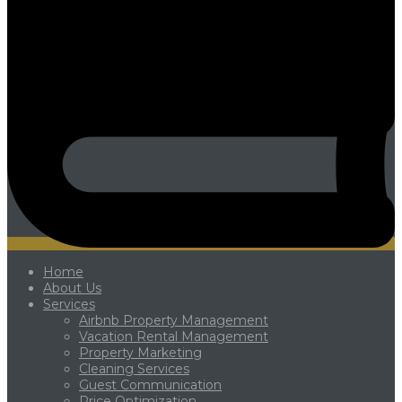
Home
About Us
Services
Airbnb Property Management
Vacation Rental Management
Property Marketing
Cleaning Services
Guest Communication
Price Optimization