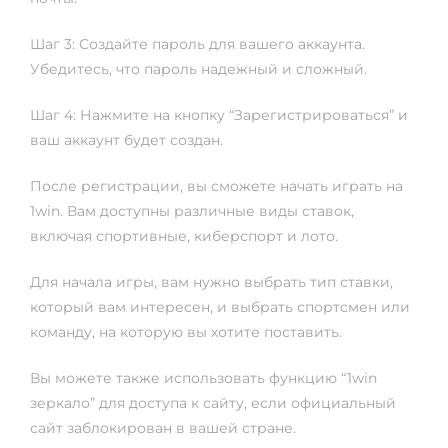
Шаг 3: Создайте пароль для вашего аккаунта.
Убедитесь, что пароль надежный и сложный.
Шаг 4: Нажмите на кнопку “Зарегистрироваться” и
ваш аккаунт будет создан.
После регистрации, вы сможете начать играть на
1win. Вам доступны различные виды ставок,
включая спортивные, киберспорт и лото.
Для начала игры, вам нужно выбрать тип ставки,
который вам интересен, и выбрать спортсмен или
команду, на которую вы хотите поставить.
Вы можете также использовать функцию “1win
зеркало” для доступа к сайту, если официальный
сайт заблокирован в вашей стране.