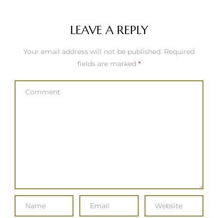
LEAVE A REPLY
Your email address will not be published.
Required
fields are marked
*