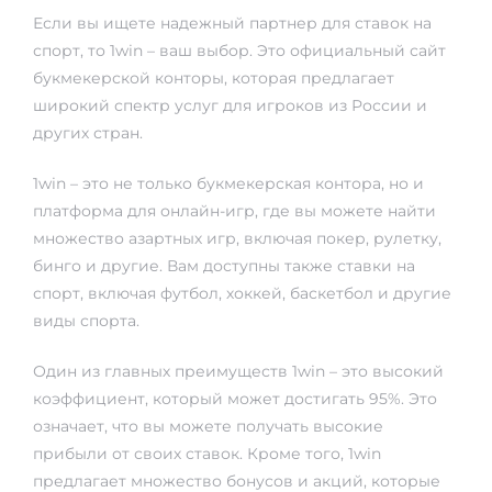
Если вы ищете надежный партнер для ставок на
спорт, то
1win
– ваш выбор. Это официальный сайт
букмекерской конторы, которая предлагает
широкий спектр услуг для игроков из России и
других стран.
1win – это не только букмекерская контора, но и
платформа для онлайн-игр, где вы можете найти
множество азартных игр, включая покер, рулетку,
бинго и другие. Вам доступны также ставки на
спорт, включая футбол, хоккей, баскетбол и другие
виды спорта.
Один из главных преимуществ 1win – это высокий
коэффициент, который может достигать 95%. Это
означает, что вы можете получать высокие
прибыли от своих ставок. Кроме того, 1win
предлагает множество бонусов и акций, которые