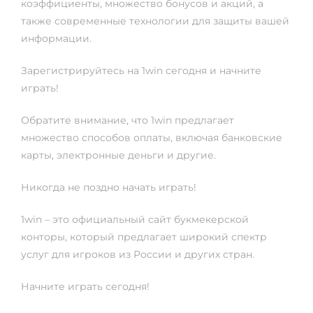
коэффициенты, множество бонусов и акций, а
также современные технологии для защиты вашей
информации.
Зарегистрируйтесь на 1win сегодня и начните
играть!
Обратите внимание, что 1win предлагает
множество способов оплаты, включая банковские
карты, электронные деньги и другие.
Никогда не поздно начать играть!
1win – это официальный сайт букмекерской
конторы, который предлагает широкий спектр
услуг для игроков из России и других стран.
Начните играть сегодня!