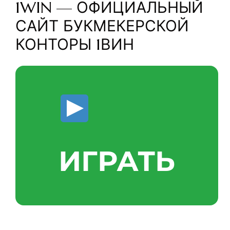
1WIN — ОФИЦИАЛЬНЫЙ
rs
САЙТ БУКМЕКЕРСКОЙ
КОНТОРЫ 1ВИН
ИГРАТЬ