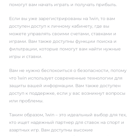
помогут вам начать играть и получать прибыль.
Если вы уже зарегистрированы на 1win, то вам
доступен доступ к личному кабинету, где вы
можете управлять своими счетами, ставками и
играми. Вам также доступны функции поиска и
фильтрации, которые помогут вам найти нужные
игры и ставки.
Вам не нужно беспокоиться о безопасности, потому
что 1win использует современные технологии для
защиты вашей информации. Вам также доступен
доступ к поддержке, если у вас возникнут вопросы
или проблемы.
Таким образом, 1win – это идеальный выбор для тех,
кто ищет надежный партнер для ставок на спорт и
азартных игр. Вам доступны высокие