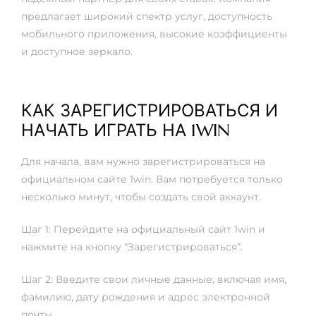
предлагает широкий спектр услуг, доступность
мобильного приложения, высокие коэффициенты
и доступное зеркало.
КАК ЗАРЕГИСТРИРОВАТЬСЯ И
НАЧАТЬ ИГРАТЬ НА 1WIN
Для начала, вам нужно зарегистрироваться на
официальном сайте 1win. Вам потребуется только
несколько минут, чтобы создать свой аккаунт.
Шаг 1: Перейдите на официальный сайт 1win и
нажмите на кнопку “Зарегистрироваться”.
Шаг 2: Введите свои личные данные, включая имя,
фамилию, дату рождения и адрес электронной
почты.