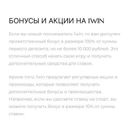
БОНУСЫ И АКЦИИ НА 1WIN
Если вы новый пользователь 1win, то вам доступен
приветственный бонус в размере 100% от суммы
первого депозита, но не более 10 000 рублей. Это
отличный способ начать свою игру и получить
дополнительные средства для ставок.
Кроме того, 1win предлагает регулярные акции и
промокоды, которые позволяют получать
дополнительные бонусы и преимущества.
Например, если вы сделаете ставку на спорт, вы
можете получить бонус в размере 10% от суммы
ставки.