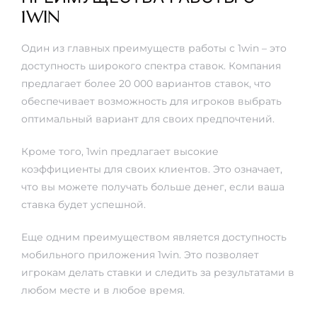
1WIN
Один из главных преимуществ работы с 1win – это
доступность широкого спектра ставок. Компания
предлагает более 20 000 вариантов ставок, что
обеспечивает возможность для игроков выбрать
оптимальный вариант для своих предпочтений.
Кроме того, 1win предлагает высокие
коэффициенты для своих клиентов. Это означает,
что вы можете получать больше денег, если ваша
ставка будет успешной.
Еще одним преимуществом является доступность
мобильного приложения 1win. Это позволяет
игрокам делать ставки и следить за результатами в
любом месте и в любое время.