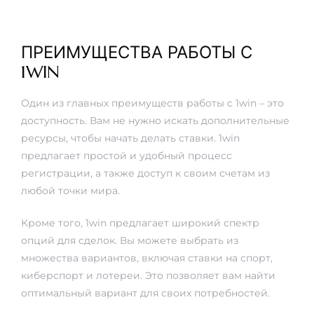
ПРЕИМУЩЕСТВА РАБОТЫ С
1WIN
Один из главных преимуществ работы с 1win – это
доступность. Вам не нужно искать дополнительные
ресурсы, чтобы начать делать ставки. 1win
предлагает простой и удобный процесс
регистрации, а также доступ к своим счетам из
любой точки мира.
Кроме того, 1win предлагает широкий спектр
опций для сделок. Вы можете выбрать из
множества вариантов, включая ставки на спорт,
киберспорт и лотереи. Это позволяет вам найти
оптимальный вариант для своих потребностей.