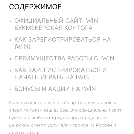
СОДЕРЖИМОЕ
ОФИЦИАЛЬНЫЙ САЙТ 1WIN –
БУКМЕКЕРСКАЯ КОНТОРА
КАК ЗАРЕГИСТРИРОВАТЬСЯ НА
1WIN?
ПРЕИМУЩЕСТВА РАБОТЫ С 1WIN
КАК ЗАРЕГИСТРИРОВАТЬСЯ И
НАЧАТЬ ИГРАТЬ НА 1WIN
БОНУСЫ И АКЦИИ НА 1WIN
Если вы ищете надежный партнер для ставок на
спорт, то 1win – ваш выбор. Это официальный сайт
букмекерской конторы, которая предлагает
широкий спектр услуг для игроков из России и
других стран.