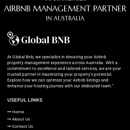
AIRBNB MANAGEMENT PARTNER
IN AUSTRALIA
At Global Bnb, we specialize in elevating your Airbnb
property management experience across Australia. With a
commitment to excellence and tailored services, we are your
trusted partner in maximizing your property’s potential.
Explore how we can optimize your Airbnb listings and
enhance your hosting journey with our dedicated team.”
USEFUL LINKS
Home
About Us
Contact Us