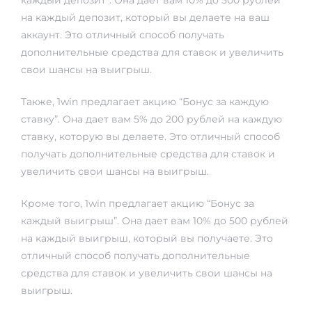
на каждый депозит, который вы делаете на ваш
аккаунт. Это отличный способ получать
дополнительные средства для ставок и увеличить
свои шансы на выигрыш.
Также, 1win предлагает акцию “Бонус за каждую
ставку”. Она дает вам 5% до 200 рублей на каждую
ставку, которую вы делаете. Это отличный способ
получать дополнительные средства для ставок и
увеличить свои шансы на выигрыш.
Кроме того, 1win предлагает акцию “Бонус за
каждый выигрыш”. Она дает вам 10% до 500 рублей
на каждый выигрыш, который вы получаете. Это
отличный способ получать дополнительные
средства для ставок и увеличить свои шансы на
выигрыш.