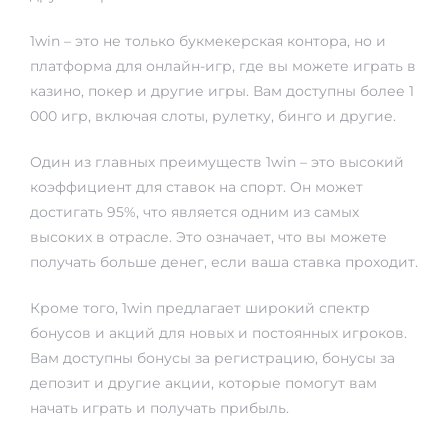
1win – это не только букмекерская контора, но и
платформа для онлайн-игр, где вы можете играть в
казино, покер и другие игры. Вам доступны более 1
000 игр, включая слоты, рулетку, бинго и другие.
Один из главных преимуществ 1win – это высокий
коэффициент для ставок на спорт. Он может
достигать 95%, что является одним из самых
высоких в отрасле. Это означает, что вы можете
получать больше денег, если ваша ставка проходит.
Кроме того, 1win предлагает широкий спектр
бонусов и акций для новых и постоянных игроков.
Вам доступны бонусы за регистрацию, бонусы за
депозит и другие акции, которые помогут вам
начать играть и получать прибыль.