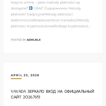
Kasyno online – jakie metody płatności są
dostępne?
GRAĆ Содержимое Metody
płatności tradycyjneMetody płatności
elektroniczneBezpieczeństwo transakcjiMetody
płatności kryptowalutoweRodzaje kryptowalut…
POSTED BY
ADMLNLX
APRIL 23, 2026
VAVADA ЗЕРКАЛО ВХОД НА ОФИЦИАЛЬНЫЙ
САЙТ 2026.7653