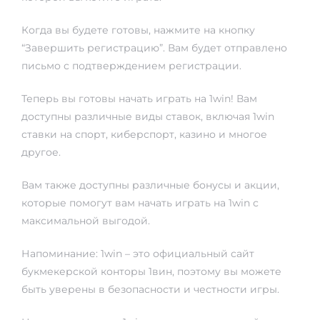
Когда вы будете готовы, нажмите на кнопку
“Завершить регистрацию”. Вам будет отправлено
письмо с подтверждением регистрации.
Теперь вы готовы начать играть на 1win! Вам
доступны различные виды ставок, включая 1win
ставки на спорт, киберспорт, казино и многое
другое.
Вам также доступны различные бонусы и акции,
которые помогут вам начать играть на 1win с
максимальной выгодой.
Напоминание: 1win – это официальный сайт
букмекерской конторы 1вин, поэтому вы можете
быть уверены в безопасности и честности игры.