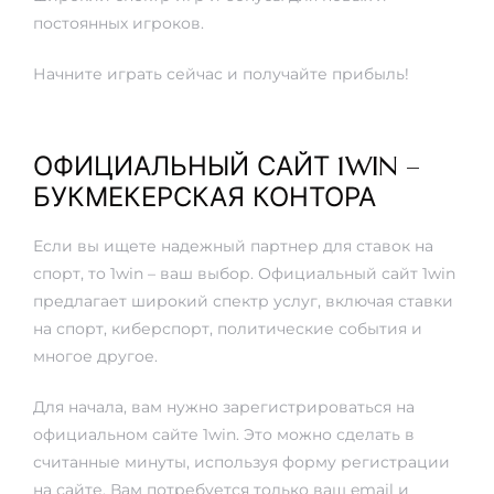
постоянных игроков.
Начните играть сейчас и получайте прибыль!
ОФИЦИАЛЬНЫЙ САЙТ 1WIN –
БУКМЕКЕРСКАЯ КОНТОРА
Если вы ищете надежный партнер для ставок на
спорт, то 1win – ваш выбор. Официальный сайт 1win
предлагает широкий спектр услуг, включая ставки
на спорт, киберспорт, политические события и
многое другое.
Для начала, вам нужно зарегистрироваться на
официальном сайте 1win. Это можно сделать в
считанные минуты, используя форму регистрации
на сайте. Вам потребуется только ваш email и