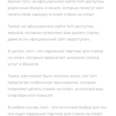
Кроме того, на официальном сайте 1win доступны
различные бонусы и акции, которые помогут вам
начать свою карьеру в мире ставок на спорт.
Также, на официальном сайте 1win доступны
зеркала, которые позволяют вам делать ставки,
даже если официальный сайт недоступен.
В целом, 1win – это надежный партнер для ставок
на спорт, который предлагает широкий спектр
услуг и бонусов.
Также, вам может быть полезно знать, что 1win
предлагает мобильное приложение, которое
позволяет делать ставки на спорт, используя ваш
смартфон или планшет.
В любом случае, 1win – это отличный выбор для тех,
кто ищет надежный партнер для ставок на спорт.