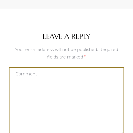
LEAVE A REPLY
Your email address will not be published.
Required
fields are marked
*