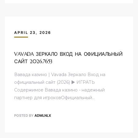
APRIL 23, 2026
VAVADA ЗЕРКАЛО ВХОД НА ОФИЦИАЛЬНЫЙ
САЙТ 2026.7653
Вавада казино | Vavada Зеркало Вход на
официальный сайт (2026) ▶️ ИГРАТЬ
Содержимое Вавада казино - надежный
партнер для игроковОфициальный…
POSTED BY
ADMLNLX