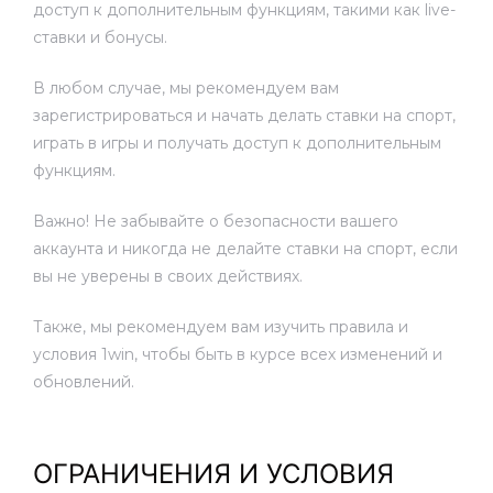
доступ к дополнительным функциям, такими как live-
ставки и бонусы.
В любом случае, мы рекомендуем вам
зарегистрироваться и начать делать ставки на спорт,
играть в игры и получать доступ к дополнительным
функциям.
Важно! Не забывайте о безопасности вашего
аккаунта и никогда не делайте ставки на спорт, если
вы не уверены в своих действиях.
Также, мы рекомендуем вам изучить правила и
условия 1win, чтобы быть в курсе всех изменений и
обновлений.
ОГРАНИЧЕНИЯ И УСЛОВИЯ