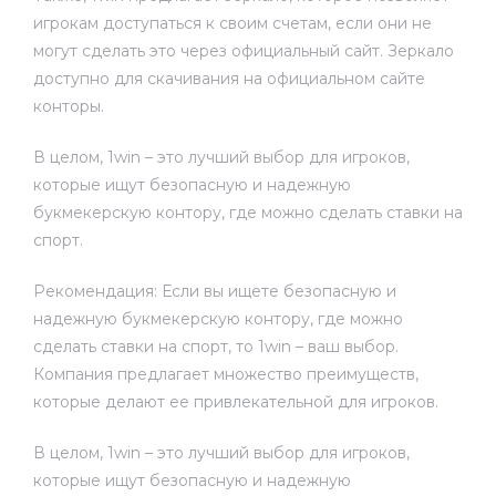
игрокам доступаться к своим счетам, если они не
могут сделать это через официальный сайт. Зеркало
доступно для скачивания на официальном сайте
конторы.
В целом, 1win – это лучший выбор для игроков,
которые ищут безопасную и надежную
букмекерскую контору, где можно сделать ставки на
спорт.
Рекомендация: Если вы ищете безопасную и
надежную букмекерскую контору, где можно
сделать ставки на спорт, то 1win – ваш выбор.
Компания предлагает множество преимуществ,
которые делают ее привлекательной для игроков.
В целом, 1win – это лучший выбор для игроков,
которые ищут безопасную и надежную