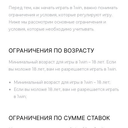
Перед тем, как начать играть в 1win, важно понимать
ограничения и условия, которые регулируют игру.
Ниже мы рассмотрим основные ограничения и
условия, которые необходимо учитывать.
ОГРАНИЧЕНИЯ ПО ВОЗРАСТУ
Минимальный возраст для игры в 1win – 18 лет. Если
вы моложе 18 лет, вам не разрешается играть в 1win.
Минимальный возраст для игры в 1win – 18 лет;
Если вы моложе 18 лет, вам не разрешается играть
в 1win;
ОГРАНИЧЕНИЯ ПО СУММЕ СТАВОК