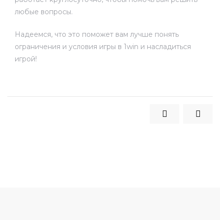
любые вопросы.
Надеемся, что это поможет вам лучше понять
ограничения и условия игры в 1win и насладиться
игрой!