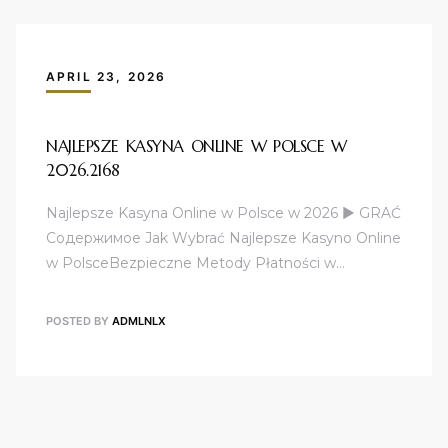
APRIL 23, 2026
NAJLEPSZE KASYNA ONLINE W POLSCE W
2026.2168
Najlepsze Kasyna Online w Polsce w 2026 ▶️ GRAĆ
Содержимое Jak Wybrać Najlepsze Kasyno Online
w PolsceBezpieczne Metody Płatności w…
POSTED BY
ADMLNLX