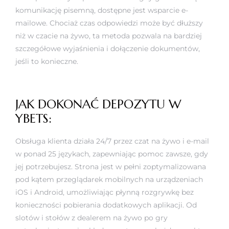
komunikację pisemną, dostępne jest wsparcie e-
mailowe. Chociaż czas odpowiedzi może być dłuższy
niż w czacie na żywo, ta metoda pozwala na bardziej
szczegółowe wyjaśnienia i dołączenie dokumentów,
jeśli to konieczne.
JAK DOKONAĆ DEPOZYTU W
YBETS:
Obsługa klienta działa 24/7 przez czat na żywo i e-mail
w ponad 25 językach, zapewniając pomoc zawsze, gdy
jej potrzebujesz. Strona jest w pełni zoptymalizowana
pod kątem przeglądarek mobilnych na urządzeniach
iOS i Android, umożliwiając płynną rozgrywkę bez
konieczności pobierania dodatkowych aplikacji. Od
slotów i stołów z dealerem na żywo po gry