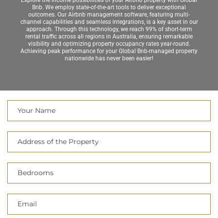
Explore the income possibilities of your Airbnb property with Global
Bnb. We employ state-of-the-art tools to deliver exceptional
outcomes. Our Airbnb management software, featuring multi-
channel capabilities and seamless integrations, is a key asset in our
approach. Through this technology, we reach 99% of short-term
rental traffic across all regions in Australia, ensuring remarkable
visibility and optimizing property occupancy rates year-round.
Achieving peak performance for your Global Bnb-managed property
nationwide has never been easier!