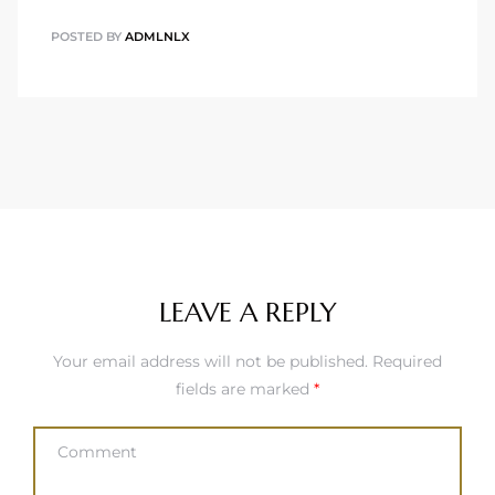
POSTED BY
ADMLNLX
LEAVE A REPLY
Your email address will not be published.
Required
fields are marked
*