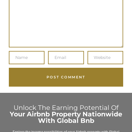
Unlock The Earning Potential Of
Your Airbnb Property Nationwide
With Global Bnb