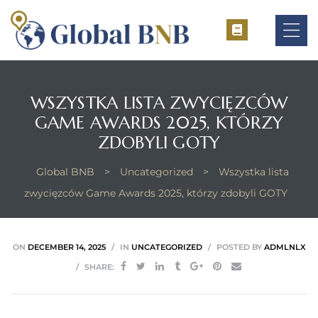
WSZYSTKA LISTA ZWYCIĘZCÓW
GAME AWARDS 2025, KTÓRZY
ement
ZDOBYLI GOTY
ement
Global BNB
>
Uncategorized
>
Wszystka lista
zwycięzców Game Awards 2025, którzy zdobyli GOTY
ON
DECEMBER 14, 2025
IN
UNCATEGORIZED
POSTED BY
ADMLNLX
SHARE: