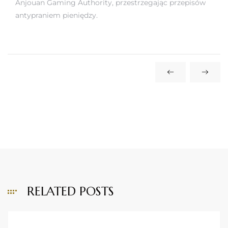
Anjouan Gaming Authority, przestrzegając przepisów
antypraniem pieniędzy.
RELATED POSTS