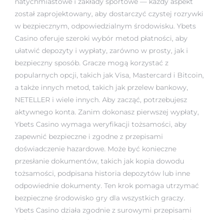
natychmiastowe i zakłady sportowe — każdy aspekt
został zaprojektowany, aby dostarczyć czystej rozrywki
w bezpiecznym, odpowiedzialnym środowisku. Ybets
Casino oferuje szeroki wybór metod płatności, aby
ułatwić depozyty i wypłaty, zarówno w prosty, jak i
bezpieczny sposób. Gracze mogą korzystać z
popularnych opcji, takich jak Visa, Mastercard i Bitcoin,
a także innych metod, takich jak przelew bankowy,
NETELLER i wiele innych. Aby zacząć, potrzebujesz
aktywnego konta. Zanim dokonasz pierwszej wypłaty,
Ybets Casino wymaga weryfikacji tożsamości, aby
zapewnić bezpieczne i zgodne z przepisami
doświadczenie hazardowe. Może być konieczne
przesłanie dokumentów, takich jak kopia dowodu
tożsamości, podpisana historia depozytów lub inne
odpowiednie dokumenty. Ten krok pomaga utrzymać
bezpieczne środowisko gry dla wszystkich graczy.
Ybets Casino działa zgodnie z surowymi przepisami