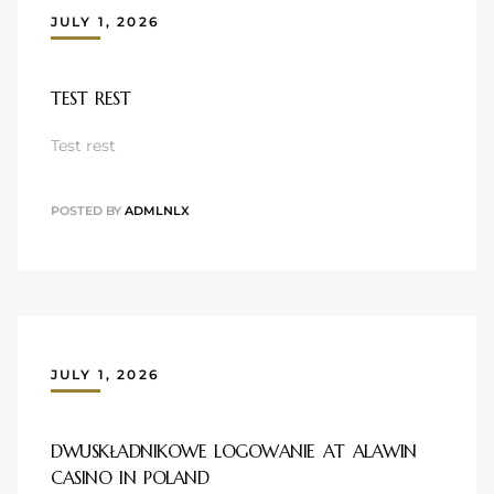
JULY 1, 2026
TEST REST
Test rest
POSTED BY
ADMLNLX
JULY 1, 2026
DWUSKŁADNIKOWE LOGOWANIE AT ALAWIN
CASINO IN POLAND