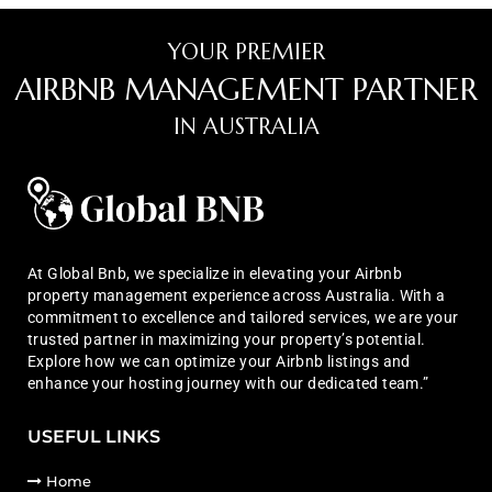
YOUR PREMIER
AIRBNB MANAGEMENT PARTNER
IN AUSTRALIA
At Global Bnb, we specialize in elevating your Airbnb
property management experience across Australia. With a
commitment to excellence and tailored services, we are your
trusted partner in maximizing your property’s potential.
Explore how we can optimize your Airbnb listings and
enhance your hosting journey with our dedicated team.”
USEFUL LINKS
Home