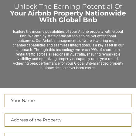
Unlock The Earning Potential Of
Your Airbnb Property Nationwide
With Global Bnb
Explore the income possibilities of your Airbnb property with Global
Bnb. We employ state-of-the-art tools to deliver exceptional
outcomes. Our Airbnb management software, featuring multi-
channel capabilities and seamless integrations, is a key asset in our
approach. Through this technology, we reach 99% of short-term
rental traffic across all regions in Australia, ensuring remarkable
visibility and optimizing property occupancy rates year-round.
Achieving peak performance for your Global Bnb-managed property
nationwide has never been easier!