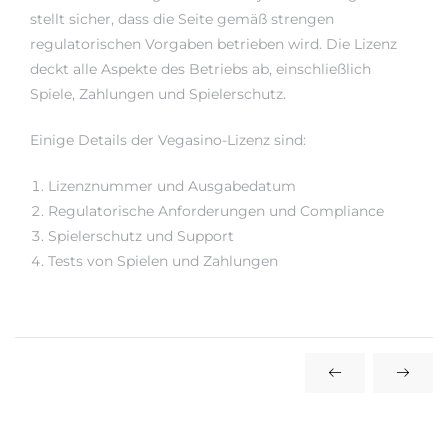
stellt sicher, dass die Seite gemäß strengen
regulatorischen Vorgaben betrieben wird. Die Lizenz
deckt alle Aspekte des Betriebs ab, einschließlich
Spiele, Zahlungen und Spielerschutz.
Einige Details der Vegasino-Lizenz sind:
Lizenznummer und Ausgabedatum
Regulatorische Anforderungen und Compliance
Spielerschutz und Support
Tests von Spielen und Zahlungen