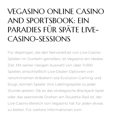
rs
VEGASINO ONLINE CASINO
AND SPORTSBOOK: EIN
PARADIES FÜR SPÄTE LIVE-
CASINO-SESSIONS
Für diejenigen, die den Nervenkitzel von Live-Casino-
Spielen im Dunkeln genießen, ist Vegasino ein ideales
Ziel. Mit seiner riesigen Auswahl von über 11.000
Spielen, einschließlich Live-Dealer-Optionen von
renommierten Anbietern wie Evolution Gaming und
Ezugi, können Spieler ihre Lieblingsspiele zu jeder
Stunde spielen. Ob es das strategische Blackjack-Spiel
oder das spannende Drehen am Roulette-Rad ist, der
Live-Casino-Bereich von Vegasino hat für jeden etwas
zu bieten. Für weitere Informationen zum