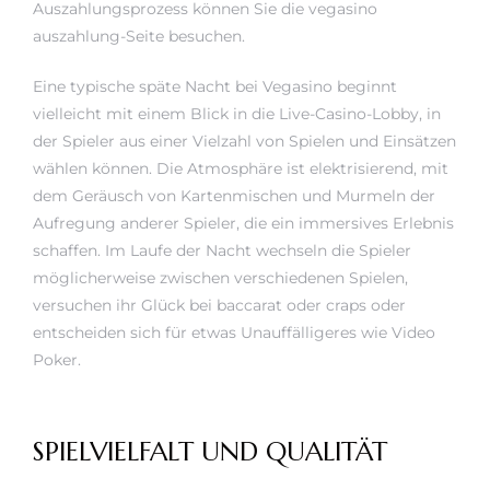
Auszahlungsprozess können Sie die
vegasino
auszahlung
-Seite besuchen.
Eine typische späte Nacht bei Vegasino beginnt
vielleicht mit einem Blick in die Live-Casino-Lobby, in
der Spieler aus einer Vielzahl von Spielen und Einsätzen
wählen können. Die Atmosphäre ist elektrisierend, mit
dem Geräusch von Kartenmischen und Murmeln der
Aufregung anderer Spieler, die ein immersives Erlebnis
schaffen. Im Laufe der Nacht wechseln die Spieler
möglicherweise zwischen verschiedenen Spielen,
versuchen ihr Glück bei baccarat oder craps oder
entscheiden sich für etwas Unauffälligeres wie Video
Poker.
SPIELVIELFALT UND QUALITÄT