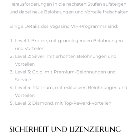
Herausforderungen in die nächsten Stufen aufsteigen
und dabei neue Belohnungen und Vorteile freischalten.
Einige Details des Vegasino VIP-Programms sind:
Level 1: Bronze, mit grundlegenden Belohnungen
und Vorteilen
Level 2: Silver, mit erhöhten Belohnungen und
Vorteilen
Level 3: Gold, mit Premium-Belohnungen und
Service
Level 4: Platinum, mit exklusiven Belohnungen und
Vorteilen
Level 5: Diamond, mit Top-Reward-Vorteilen
SICHERHEIT UND LIZENZIERUNG