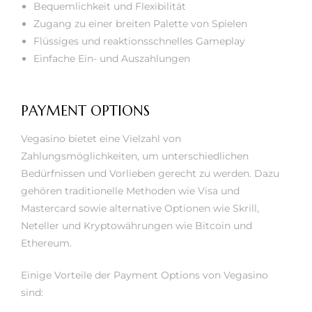
Bequemlichkeit und Flexibilität
Zugang zu einer breiten Palette von Spielen
Flüssiges und reaktionsschnelles Gameplay
Einfache Ein- und Auszahlungen
PAYMENT OPTIONS
Vegasino bietet eine Vielzahl von
Zahlungsmöglichkeiten, um unterschiedlichen
Bedürfnissen und Vorlieben gerecht zu werden. Dazu
gehören traditionelle Methoden wie Visa und
Mastercard sowie alternative Optionen wie Skrill,
Neteller und Kryptowährungen wie Bitcoin und
Ethereum.
Einige Vorteile der Payment Options von Vegasino
sind: