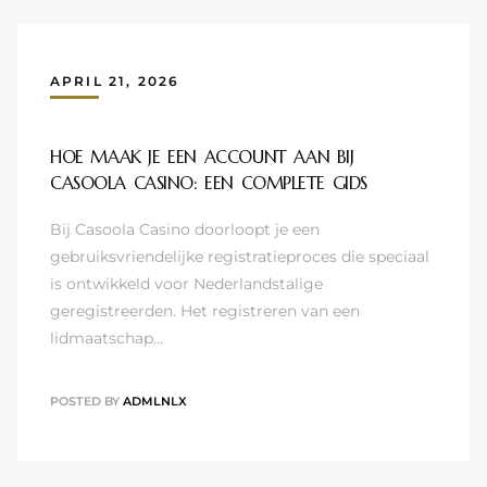
APRIL 21, 2026
HOE MAAK JE EEN ACCOUNT AAN BIJ
CASOOLA CASINO: EEN COMPLETE GIDS
Bij Casoola Casino doorloopt je een
gebruiksvriendelijke registratieproces die speciaal
is ontwikkeld voor Nederlandstalige
geregistreerden. Het registreren van een
lidmaatschap…
POSTED BY
ADMLNLX