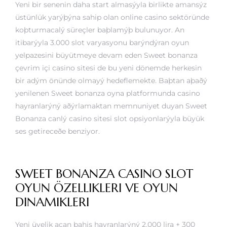
rs
Yeni bir senenin daha start almasýyla birlikte amansýz
üstünlük yarýþýna sahip olan online casino sektöründe
koþturmacalý süreçler baþlamýþ bulunuyor. An
itibarýyla 3.000 slot varyasyonu barýndýran oyun
yelpazesini büyütmeye devam eden Sweet bonanza
çevrim içi casino sitesi de bu yeni dönemde herkesin
bir adým önünde olmayý hedeflemekte. Baþtan aþaðý
yenilenen
Sweet bonanza oyna
platformunda casino
hayranlarýný aðýrlamaktan memnuniyet duyan Sweet
Bonanza canlý casino sitesi slot opsiyonlarýyla büyük
ses getireceðe benziyor.
SWEET BONANZA CASINO SLOT
OYUN ÖZELLIKLERI VE OYUN
DINAMIKLERI
Yeni üyelik açan bahis hayranlarýný 2.000 lira + 300