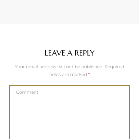
LEAVE A REPLY
Your email address will not be published.
Required
fields are marked
*