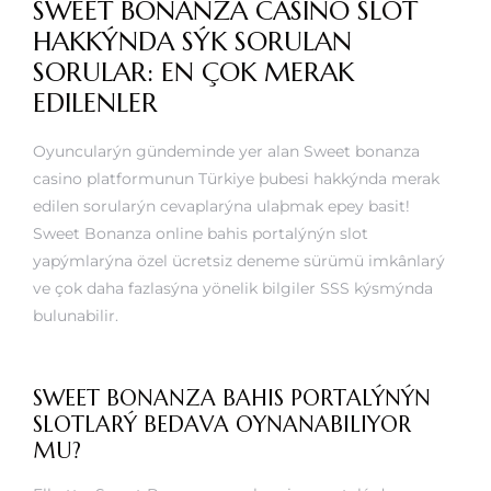
SWEET BONANZA CASINO SLOT
HAKKÝNDA SÝK SORULAN
SORULAR: EN ÇOK MERAK
EDILENLER
Oyuncularýn gündeminde yer alan Sweet bonanza
casino platformunun Türkiye þubesi hakkýnda merak
edilen sorularýn cevaplarýna ulaþmak epey basit!
Sweet Bonanza online bahis portalýnýn slot
yapýmlarýna özel ücretsiz deneme sürümü imkânlarý
ve çok daha fazlasýna yönelik bilgiler SSS kýsmýnda
bulunabilir.
SWEET BONANZA BAHIS PORTALÝNÝN
SLOTLARÝ BEDAVA OYNANABILIYOR
MU?