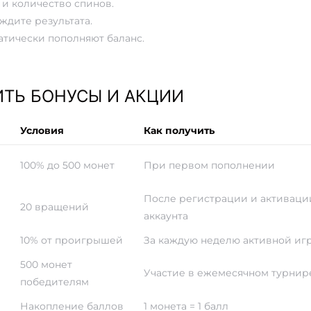
 и количество спинов.
 ждите результата.
тически пополняют баланс.
ИТЬ БОНУСЫ И АКЦИИ
Условия
Как получить
100% до 500 монет
При первом пополнении
После регистрации и активац
20 вращений
аккаунта
10% от проигрышей
За каждую неделю активной иг
500 монет
Участие в ежемесячном турнир
победителям
Накопление баллов
1 монета = 1 балл