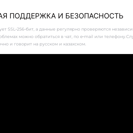
АЯ ПОДДЕРЖКА И БЕЗОПАСНОСТЬ
ет SSL‑256‑бит, а данные регулярно проверяются незави
блемах можно обратиться в чат, по e‑mail или телефону.С
чно и говорит на русском и казахском.