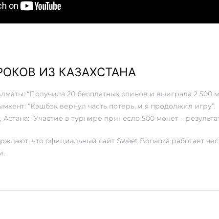
РОКОВ ИЗ КАЗАХСТАНА
Алматы: “Получила 20 бесплатных спинов и выиграла 2 500 м
мкент: “Кэшбэк вернул часть потерь, и я продолжил игру”.
 Астана: “Участие в турнире принесло 500 монет – результа
рждают, что официальный сайт Sweet Bonanza работает чес
и.