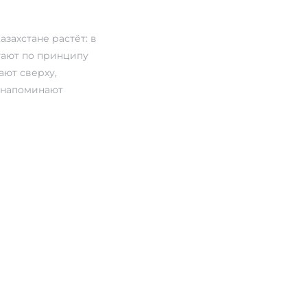
азахстане растёт: в
отают по принципу
ают сверху,
и напоминают