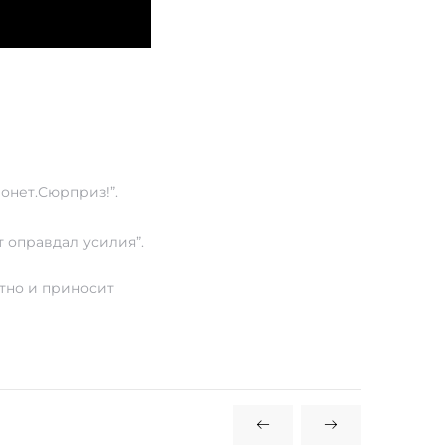
онет.Сюрприз!”.
т оправдал усилия”.
тно и приносит