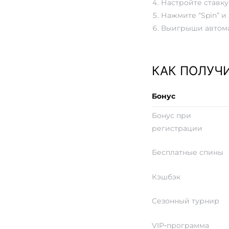
Настройте ставку
Нажмите “Spin” и
Выигрыши автома
КАК ПОЛУЧ
Бонус
Бонус при
регистрации
Бесплатные спины
Кэшбэк
Сезонный турнир
VIP‑программа