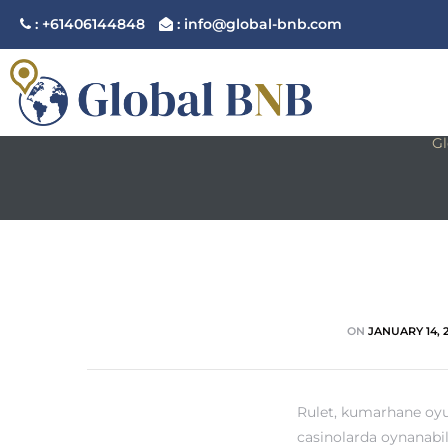
: +61406144848
: info@global-bnb.com
Gl
ement
ement
ON
JANUARY 14, 
Rulet, kumarhane oyun
casinolarda oynanabil