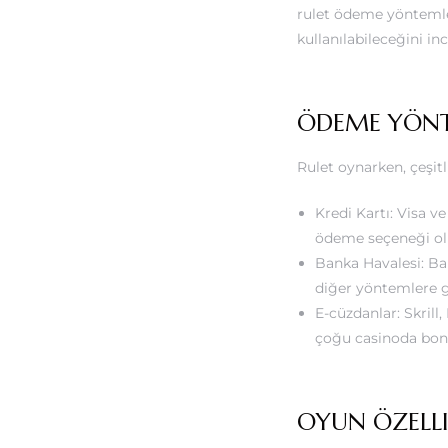
rs
rulet ödeme yöntemler
kullanılabileceğini in
ÖDEME YÖNT
Rulet oynarken, çeşitl
Kredi Kartı: Visa ve
ödeme seçeneği olm
Banka Havalesi: Ban
diğer yöntemlere g
E-cüzdanlar: Skrill
çoğu casinoda bonu
OYUN ÖZELLI