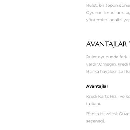
Rulet, bir topun dön
Oyunun temel amacı, 
yöntemleri analizi ya
AVANTAJLAR 
Rulet oyununda farkl
vardır.Örneğin, kredi 
Banka havalesi ise
Ru
Avantajlar
Kredi Kartı: Hızlı ve
imkanı.
Banka Havalesi: Güve
seçeneği.