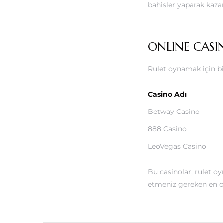
bahisler yaparak kazan
ONLINE CASI
Rulet oynamak için bi
Casino Adı
Betway Casino
888 Casino
LeoVegas Casino
Bu casinolar, rulet o
etmeniz gereken en öne