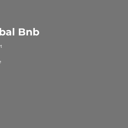
bal Bnb
t
e