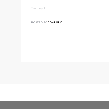
Test rest
POSTED BY
ADMLNLX