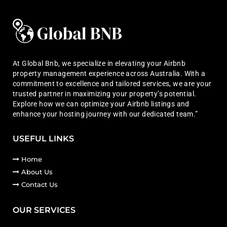
At Global Bnb, we specialize in elevating your Airbnb
property management experience across Australia. With a
commitment to excellence and tailored services, we are your
trusted partner in maximizing your property’s potential.
Explore how we can optimize your Airbnb listings and
enhance your hosting journey with our dedicated team.”
USEFUL LINKS
Home
About Us
Contact Us
OUR SERVICES