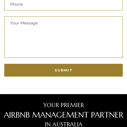
YOUR PREMIER
AIRBNB MANAGEMENT PARTNER
IN AUSTRALIA