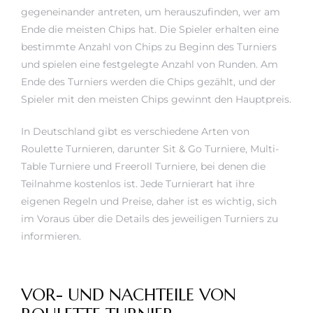
gegeneinander antreten, um herauszufinden, wer am
Ende die meisten Chips hat. Die Spieler erhalten eine
bestimmte Anzahl von Chips zu Beginn des Turniers
und spielen eine festgelegte Anzahl von Runden. Am
Ende des Turniers werden die Chips gezählt, und der
Spieler mit den meisten Chips gewinnt den Hauptpreis.
In Deutschland gibt es verschiedene Arten von
Roulette Turnieren, darunter Sit & Go Turniere, Multi-
Table Turniere und Freeroll Turniere, bei denen die
Teilnahme kostenlos ist. Jede Turnierart hat ihre
eigenen Regeln und Preise, daher ist es wichtig, sich
im Voraus über die Details des jeweiligen Turniers zu
informieren.
VOR- UND NACHTEILE VON