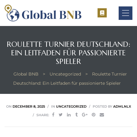
ROULETTE TURNIER DEUTSCHLAND:
EIN LEITFADEN FÜR PASSIONIERTE
ement
SPIELER
ement
Global BNB
>
Uncategorized
>
Roulette Turnier
Deutschland: Ein Leitfaden für passionierte Spieler
ON
DECEMBER 8, 2025
IN
UNCATEGORIZED
POSTED BY
ADMLNLX
SHARE: