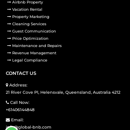
Airbnb Property
Vacation Rental
Property Marketing
Cleaning Services
Guest Communication
Price Optimization
Maintenance and Repairs
Revenue Management
Legal Compliance
CONTACT US
Address:
21 River Cove Pl, Helensvale, Queensland, Australia 4212
Call Now:
+61406144848
Email:
info@global-bnb.com