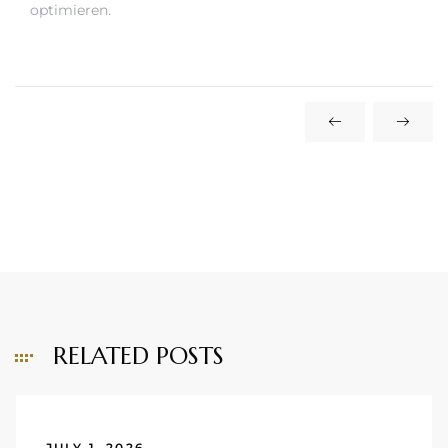
optimieren.
RELATED POSTS
JULY 1, 2026