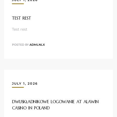
TEST REST
Test rest
POSTED BY
ADMLNLX
JULY 1, 2026
DWUSKŁADNIKOWE LOGOWANIE AT ALAWIN
CASINO IN POLAND