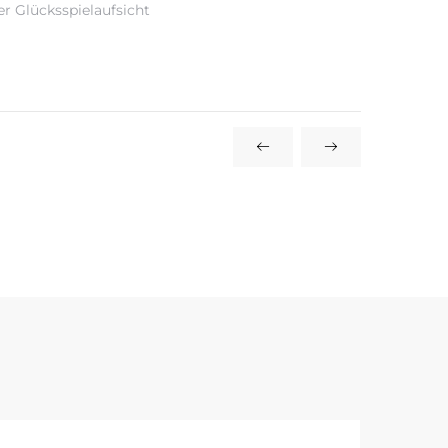
r Glücksspielaufsicht