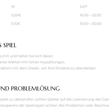
1€
24/7
0,50€
16:00 – 02:00
0,10€
10:00 – 00:00
 SPIEL
 Limit und halten Sie sich daran.
kante Wetten mit hohen Auszahlungen.
eraktion mit dem Dealer, um Ihre Einsätze zu überdenken.
L UND PROBLEMLÖSUNG
iels zu überprüfen, sollten Spieler auf die Lizenzierung des Casi
Transparenz der Spielregeln achten. Bei Problemen oder Beschw