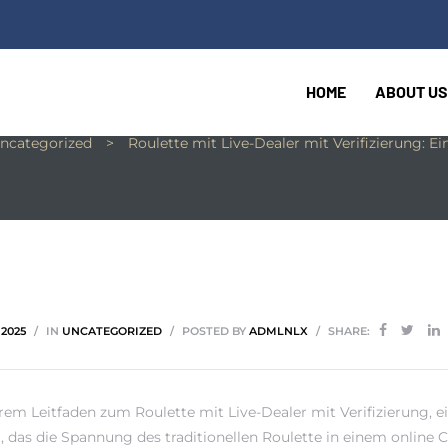
HOME
ABOUT US
IVE-DEALER MIT VERIFIZIERUNG: EIN EX
ncategorized
>
Roulette mit Live-Dealer mit Verifizierung: Ei
2025
IN
UNCATEGORIZED
POSTED BY
ADMLNLX
SHARE:
m Leitfaden zum Roulette mit Live-Dealer mit Verifizierung, 
l, das die Spannung des traditionellen Roulette in einem online