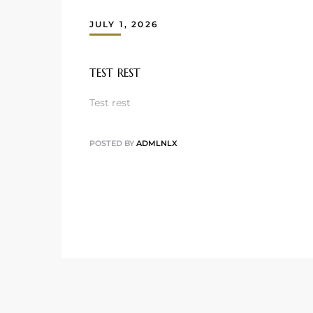
JULY 1, 2026
TEST REST
Test rest
POSTED BY
ADMLNLX