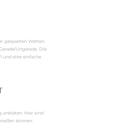
er gespielten Wetten.
 Gerade/Ungerade. Die
1 und eine einfache
T
g anbieten. Hier sind
enießen können: