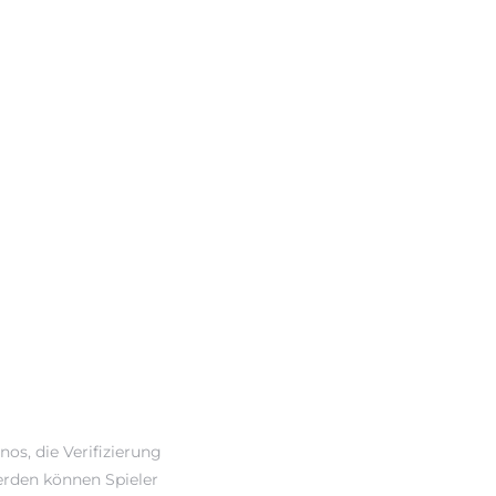
nos, die Verifizierung
erden können Spieler