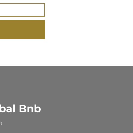
bal Bnb
t