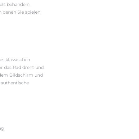
els behandeln,
n denen Sie spielen
es klassischen
der das Rad dreht und
f dem Bildschirm und
e authentische
ng