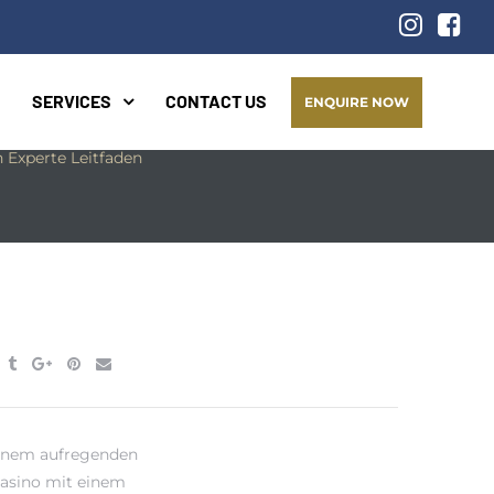
SERVICES
CONTACT US
ENQUIRE NOW
PERTE LEITFADEN
n Experte Leitfaden
einem aufregenden
 Casino mit einem