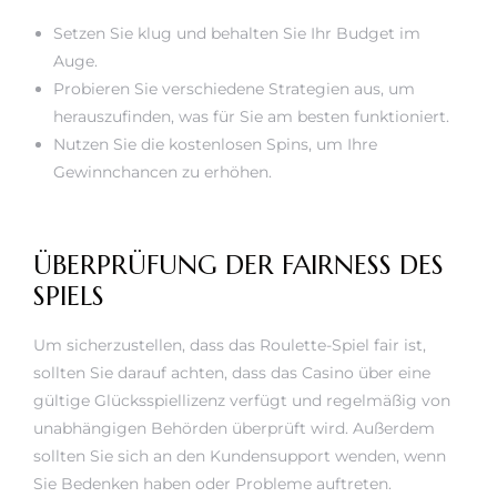
Setzen Sie klug und behalten Sie Ihr Budget im
Auge.
Probieren Sie verschiedene Strategien aus, um
herauszufinden, was für Sie am besten funktioniert.
Nutzen Sie die kostenlosen Spins, um Ihre
Gewinnchancen zu erhöhen.
ÜBERPRÜFUNG DER FAIRNESS DES
SPIELS
Um sicherzustellen, dass das Roulette-Spiel fair ist,
sollten Sie darauf achten, dass das Casino über eine
gültige Glücksspiellizenz verfügt und regelmäßig von
unabhängigen Behörden überprüft wird. Außerdem
sollten Sie sich an den Kundensupport wenden, wenn
Sie Bedenken haben oder Probleme auftreten.