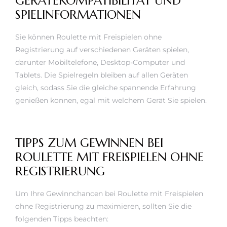
GERÄTEKOMPATIBILITÄT UND
SPIELINFORMATIONEN
Sie können Roulette mit Freispielen ohne
Registrierung auf verschiedenen Geräten spielen,
darunter Mobiltelefone, Desktop-Computer und
Tablets. Die Spielregeln bleiben auf allen Geräten
gleich, sodass Sie die gleiche spannende Erfahrung
genießen können, egal mit welchem Gerät Sie spielen.
TIPPS ZUM GEWINNEN BEI
ROULETTE MIT FREISPIELEN OHNE
REGISTRIERUNG
Um Ihre Gewinnchancen bei Roulette mit Freispielen
ohne Registrierung zu maximieren, sollten Sie die
folgenden Tipps beachten: