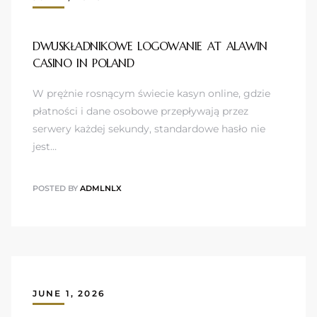
DWUSKŁADNIKOWE LOGOWANIE AT ALAWIN
CASINO IN POLAND
W prężnie rosnącym świecie kasyn online, gdzie
płatności i dane osobowe przepływają przez
serwery każdej sekundy, standardowe hasło nie
jest…
POSTED BY
ADMLNLX
JUNE 1, 2026