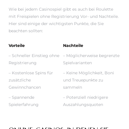
Wie bei jedem Casinospiel gibt es auch bei Roulette
mit Freispielen ohne Registrierung Vor- und Nachteile.
Hier sind einige der wichtigsten Punkte, die Sie
beachten sollten:
Vorteile
Nachteile
– Schneller Einstieg ohne
– Möglicherweise begrenzte
Registrierung
Spielvarianten
– Kostenlose Spins für
– Keine Möglichkeit, Boni
zusätzliche
und Treuepunkte zu
Gewinnchancen
sammeln
– Spannende
– Potenziell niedrigere
Spielerfahrung
Auszahlungsquoten