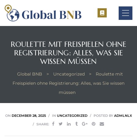
ROULETTE MIT FREISPIELEN OHNE
REGISTRIERUNG: ALLES, WAS SIE
ement
WISSEN MÜSSEN
ement
Global BNB
>
Uncategorized
>
Roulette mit
Freispielen ohne Registrierung: Alles, was Sie wissen
müssen
ON
DECEMBER 28, 2025
IN
UNCATEGORIZED
POSTED BY
ADMLNLX
SHARE: