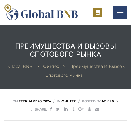
ПРЕИМУЩЕСТВА И ВЫЗОВЫ
ement
СПОТОВОГО РЫНКА
ement
Global BNB
>
Финтех
>
Преимущества И Вызовы
Спотового Рынка
ON
FEBRUARY 20, 2024
IN
ФИНТЕХ
POSTED BY
ADMLNLX
SHARE: