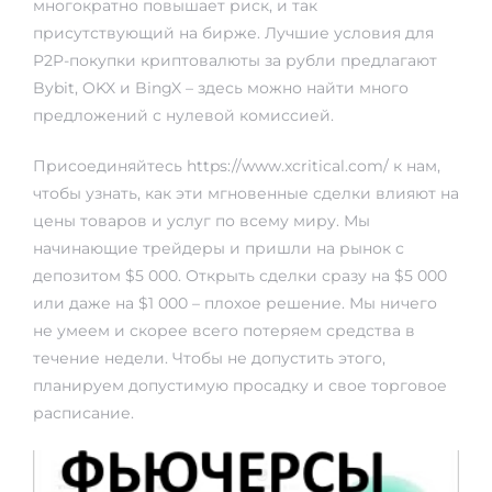
многократно повышает риск, и так
присутствующий на бирже. Лучшие условия для
P2P-покупки криптовалюты за рубли предлагают
Bybit, OKX и BingX – здесь можно найти много
предложений с нулевой комиссией.
Присоединяйтесь
https://www.xcritical.com/
к нам,
чтобы узнать, как эти мгновенные сделки влияют на
цены товаров и услуг по всему миру. Мы
начинающие трейдеры и пришли на рынок с
депозитом $5 000. Открыть сделки сразу на $5 000
или даже на $1 000 – плохое решение. Мы ничего
не умеем и скорее всего потеряем средства в
течение недели. Чтобы не допустить этого,
планируем допустимую просадку и свое торговое
расписание.