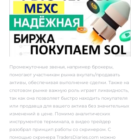
Промежуточные звенья, например брокеры,
помогают участникам рынка вкупать/продавать
активы, обеспечивая выполнение сделки. Также на
спотовом рынке важную роль играет ликвидность,
так как она позволяет быстро находить покупателя
или продавца для вашего актива без значительных
изменений в цене. Помимо аналитических
инструментов терминала, в видео трейдер
разобрал принцип работы со скринером. С
помощью скринера TradersDiaries.com можно