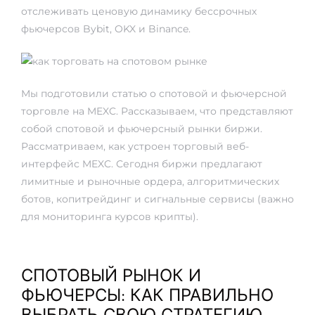
отслеживать ценовую динамику бессрочных
фьючерсов Bybit, OKX и Binance.
Мы подготовили статью о спотовой и фьючерсной
торговле на MEXC. Рассказываем, что представляют
собой спотовой и фьючерсный рынки биржи.
Рассматриваем, как устроен торговый веб-
интерфейс MEXC. Сегодня биржи предлагают
лимитные и рыночные ордера, алгоритмических
ботов, копитрейдинг и сигнальные сервисы (важно
для мониторинга курсов крипты).
СПОТОВЫЙ РЫНОК И
ФЬЮЧЕРСЫ: КАК ПРАВИЛЬНО
ВЫБРАТЬ СВОЮ СТРАТЕГИЮ