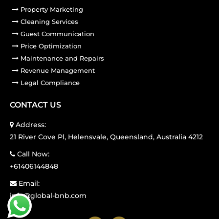
Property Marketing
Cleaning Services
Guest Communication
Price Optimization
Maintenance and Repairs
Revenue Management
Legal Compliance
CONTACT US
Address:
21 River Cove Pl, Helensvale, Queensland, Australia 4212
Call Now:
+61406144848
Email:
info@global-bnb.com