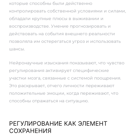
которые способны были действенно
контролировать собственной условиями и силами,
обладали крупные плюсы в выживании и
воспроизводстве. Умение прогнозировать и
действовать на события внешнего реальности
позволяла им остерегаться угроз и использовать
шансы.
Нейронаучные изыскания показывают, что чувство
регулирования активирует специфические
участки мозга, связанные с системой поощрения.
Это раскрывает, отчего личности переживают
положительные эмоции, когда переживают, что
способны отражаться на ситуацию.
РЕГУЛИРОВАНИЕ КАК ЭЛЕМЕНТ
СОХРАНЕНИЯ