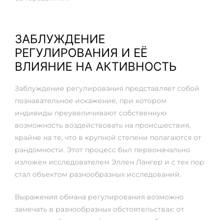
ЗАБЛУЖДЕНИЕ
РЕГУЛИРОВАНИЯ И ЕЁ
ВЛИЯНИЕ НА АКТИВНОСТЬ
Заблуждение регулирования представляет собой
познавательное искажение, при котором
индивиды преувеличивают собственную
возможность воздействовать на происшествия,
крайне на те, что в крупной степени полагаются от
рандомности. Этот процесс был первоначально
изложен исследователем Эллен Лангер и с тех пор
стал объектом разнообразных исследований.
Выражения обмана регулирования возможно
замечать в разнообразных обстоятельствах: от