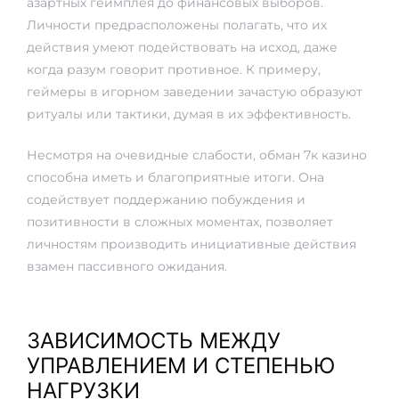
азартных геймплея до финансовых выборов.
Личности предрасположены полагать, что их
действия умеют подействовать на исход, даже
когда разум говорит противное. К примеру,
геймеры в игорном заведении зачастую образуют
ритуалы или тактики, думая в их эффективность.
Несмотря на очевидные слабости, обман 7к казино
способна иметь и благоприятные итоги. Она
содействует поддержанию побуждения и
позитивности в сложных моментах, позволяет
личностям производить инициативные действия
взамен пассивного ожидания.
ЗАВИСИМОСТЬ МЕЖДУ
УПРАВЛЕНИЕМ И СТЕПЕНЬЮ
НАГРУЗКИ