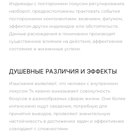
Индивиды с посторонним локусом регулирования,
наоборот, предрасположены трактовать события
посторонними компонентами: везением, фатумом,
эффектом других индивидов или обстоятельств.
Данные расхождения в понимании производят
существенное влияние на действия, аффективное
состояние и жизненные успехи.
ДУШЕВНЫЕ РАЗЛИЧИЯ И ЭФФЕКТЫ
Изыскания выявляют, что человек с внутренним
локусом 7к казино выказывают совокупность
бонусов в разнообразных сферах жизни. Они более
интенсивно ищут сведения, потребную для
принятия выводов, проявляют значительную
настойчивость в достижении задач и эффективнее
совладают с сложностями.