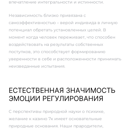
впечатление интегральности и истинности.
Независимость близко привязана с
самоэффективностью – верой индивида в личную
потенциал обретать установленных целей. В
момент когда человек переживает, что способен
воздействовать на результаты собственных
поступков, это способствует формированию
уверенности в себе и расположенности принимать
неизведанные испытания.
ЕСТЕСТВЕННАЯ ЗНАЧИМОСТЬ
ЭМОЦИИ РЕГУЛИРОВАНИЯ
С перспективы природной науки о психике,
желание к казино 7к имеет основательные
природные основания. Наши прародители,