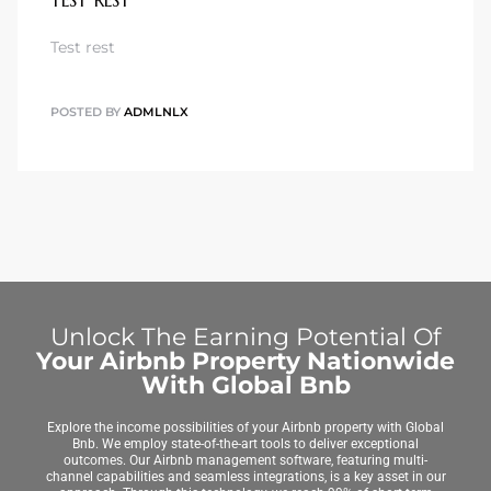
TEST REST
Test rest
POSTED BY
ADMLNLX
Unlock The Earning Potential Of
Your Airbnb Property Nationwide
With Global Bnb
Explore the income possibilities of your Airbnb property with Global
Bnb. We employ state-of-the-art tools to deliver exceptional
outcomes. Our Airbnb management software, featuring multi-
channel capabilities and seamless integrations, is a key asset in our