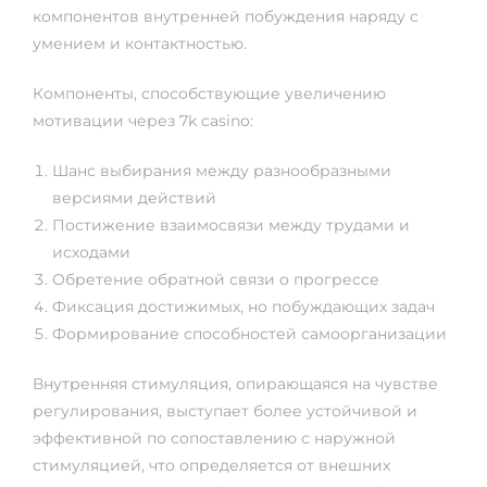
компонентов внутренней побуждения наряду с
умением и контактностью.
Компоненты, способствующие увеличению
мотивации через 7k casino:
Шанс выбирания между разнообразными
версиями действий
Постижение взаимосвязи между трудами и
исходами
Обретение обратной связи о прогрессе
Фиксация достижимых, но побуждающих задач
Формирование способностей самоорганизации
Внутренняя стимуляция, опирающаяся на чувстве
регулирования, выступает более устойчивой и
эффективной по сопоставлению с наружной
стимуляцией, что определяется от внешних