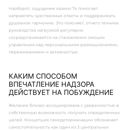
Наоборот, ощущение казино 7к помогает
направлять чувственные ответы и поддерживать
душевное гармонию. Это поясняет, отчего техники
руководства нагрузкой регулярно
сосредотачиваются на становлении эмоции
управления над персональными размышлениями,
переживаниями и активностью.
КАКИМ СПОСОБОМ
ВПЕЧАТЛЕНИЕ НАДЗОРА
ДЕЙСТВУЕТ НА ПОБУЖДЕНИЕ
Желание близко ассоциирована с уверенностью в
собственную возможность получать определенных
целей. Концепция самодетерминации обозначает
самостоятельность как один из 3 центральных