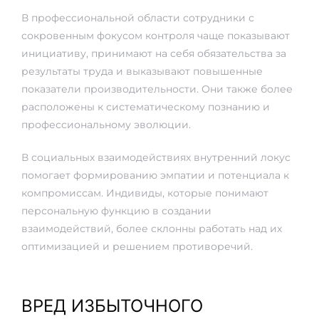
В профессиональной области сотрудники с
сокровенным фокусом контроля чаще показывают
инициативу, принимают на себя обязательства за
результаты труда и выказывают повышенные
показатели производительности. Они также более
расположены к систематическому познанию и
профессиональному эволюции.
В социальных взаимодействиях внутренний локус
помогает формированию эмпатии и потенциала к
компромиссам. Индивиды, которые понимают
персональную функцию в создании
взаимодействий, более склонны работать над их
оптимизацией и решением противоречий.
ВРЕД ИЗБЫТОЧНОГО