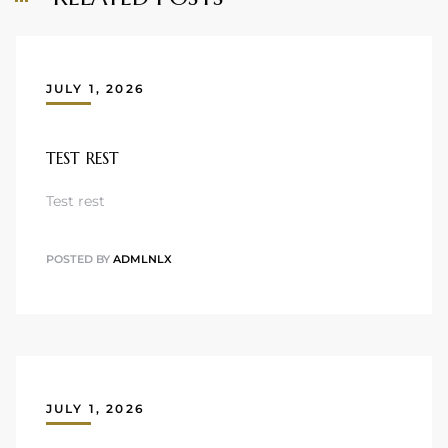
JULY 1, 2026
TEST REST
Test rest
POSTED BY
ADMLNLX
JULY 1, 2026