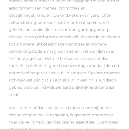
onmiskenbaar meer vrijheid en toegang tot een groter
assortiment aan games, promoties en
betaalmogelijkheden. De ontbreken van verplichte
zelfuitsluiting betekent echter ook dat spelers zelf
geheel aansprakelijk zijn voor hun gaminggedrag.
Hoewel deze platforms aantrekkelijke voordelen bieden
zoals hogere uitbetalingspercentages en kortere
verwerkingstijden, mag de nadelen niet worden over
het hoofd gezien. Het ontbreken van Nederlandse
toezicht betekent lagere beschermingsstandaarden en
potentieel hogere risico’s bij disputten. Spelers moeten
zich bewust zijn dat zij actief zijn in een grijs juridisch
gebied waarbij individuele aansprakelijkheid centraal
staat.
Voor Nederlandse spelers die plannen om bij online
casino zonder cruks te spelen, is grondig onderzoek
naar de veiligheid van het casino essentieel. Controleer