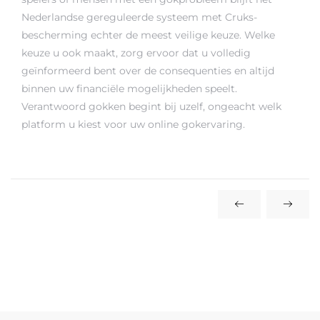
Nederlandse gereguleerde systeem met Cruks-
bescherming echter de meest veilige keuze. Welke
keuze u ook maakt, zorg ervoor dat u volledig
geïnformeerd bent over de consequenties en altijd
binnen uw financiële mogelijkheden speelt.
Verantwoord gokken begint bij uzelf, ongeacht welk
platform u kiest voor uw online gokervaring.