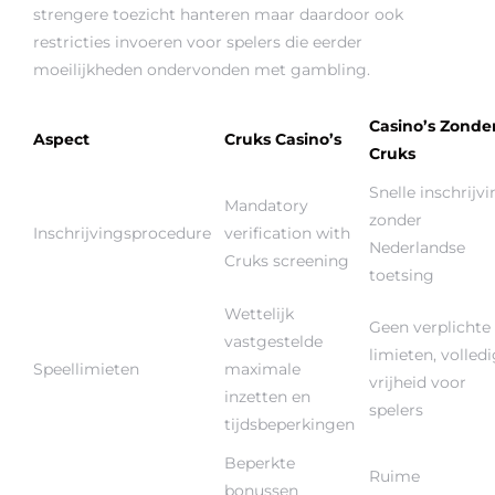
strengere toezicht hanteren maar daardoor ook
restricties invoeren voor spelers die eerder
moeilijkheden ondervonden met gambling.
Casino’s Zonde
Aspect
Cruks Casino’s
Cruks
Snelle inschrijv
Mandatory
zonder
Inschrijvingsprocedure
verification with
Nederlandse
Cruks screening
toetsing
Wettelijk
Geen verplichte
vastgestelde
limieten, volled
Speellimieten
maximale
vrijheid voor
inzetten en
spelers
tijdsbeperkingen
Beperkte
Ruime
bonussen