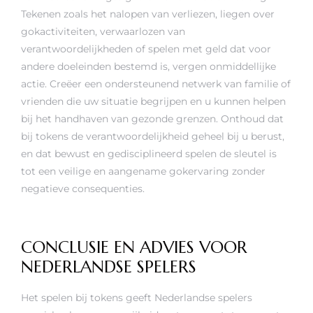
Tekenen zoals het nalopen van verliezen, liegen over
gokactiviteiten, verwaarlozen van
verantwoordelijkheden of spelen met geld dat voor
andere doeleinden bestemd is, vergen onmiddellijke
actie. Creëer een ondersteunend netwerk van familie of
vrienden die uw situatie begrijpen en u kunnen helpen
bij het handhaven van gezonde grenzen. Onthoud dat
bij tokens de verantwoordelijkheid geheel bij u berust,
en dat bewust en gedisciplineerd spelen de sleutel is
tot een veilige en aangename gokervaring zonder
negatieve consequenties.
CONCLUSIE EN ADVIES VOOR
NEDERLANDSE SPELERS
Het spelen bij tokens geeft Nederlandse spelers