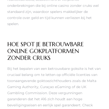
onderbrekingen die bij online casino zonder cruks wel
standaard zijn, waardoor spelers makkelijker de
controle over geld en tijd kunnen verliezen bij het
spelen.
HOE SPOT JE BETROUWBARE
ONLINE GOKPLATFORMEN
ZONDER CRUKS
Bij het bepalen van een betrouwbare goksite is het van
cruciaal belang om te letten op officiële licenties van
toonaangevende goktoezichthouders zoals de Malta
Gaming Authority, Curaçao eGaming of de UK
Gambling Commission. Deze vergunningen
garanderen dat het A16 zich houdt aan hoge
beveiligingseisen en eerlijk spel garandeert. Check