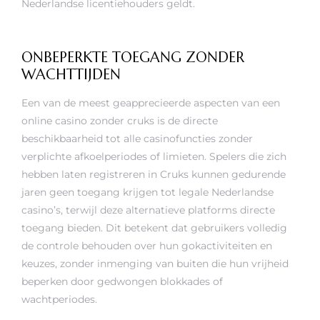
Nederlandse licentiehouders geldt.
ONBEPERKTE TOEGANG ZONDER
WACHTTIJDEN
Een van de meest geapprecieerde aspecten van een
online casino zonder cruks is de directe
beschikbaarheid tot alle casinofuncties zonder
verplichte afkoelperiodes of limieten. Spelers die zich
hebben laten registreren in Cruks kunnen gedurende
jaren geen toegang krijgen tot legale Nederlandse
casino’s, terwijl deze alternatieve platforms directe
toegang bieden. Dit betekent dat gebruikers volledig
de controle behouden over hun gokactiviteiten en
keuzes, zonder inmenging van buiten die hun vrijheid
beperken door gedwongen blokkades of
wachtperiodes.