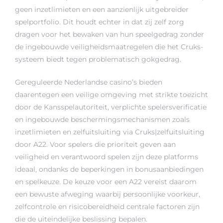
geen inzetlimieten en een aanzienlijk uitgebreider
spelportfolio. Dit houdt echter in dat zij zelf zorg
dragen voor het bewaken van hun speelgedrag zonder
de ingebouwde veiligheidsmaatregelen die het Cruks-
systeem biedt tegen problematisch gokgedrag.
Gereguleerde Nederlandse casino’s bieden
daarentegen een veilige omgeving met strikte toezicht
door de Kansspelautoriteit, verplichte spelersverificatie
en ingebouwde beschermingsmechanismen zoals
inzetlimieten en zelfuitsluiting via Cruks|zelfuitsluiting
door A22. Voor spelers die prioriteit geven aan
veiligheid en verantwoord spelen zijn deze platforms
ideaal, ondanks de beperkingen in bonusaanbiedingen
en spelkeuze. De keuze voor een A22 vereist daarom
een bewuste afweging waarbij persoonlijke voorkeur,
zelfcontrole en risicobereidheid centrale factoren zijn
die de uiteindelijke beslissing bepalen.