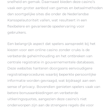
snelheid en gemak. Daarnaast bieden deze casino’s
vaak een groter aanbod van games en betaalmethoden
dan soortgelijke sites die onder de Nederlandse
Kansspelautoriteit vallen, wat resulteert in een
flexibelere en gevarieerde speelervaring voor
gebruikers.
Een belangrijk aspect dat spelers aanspreekt bij het
kiezen voor een
online casino zonder cruks
is de
verbeterde geheimhouding en het ontbreken van
centrale registratie in gouvernementele databases.
Deze websites hanteren doorgaans eenvoudigere
registratieprocedures waarbij beperkte persoonlijke
informatie worden gevraagd, wat bijdraagt aan een
sense of privacy. Bovendien genieten spelers vaak van
betere bonusaanbiedingen en verbeterde
uitkeringsquotes, aangezien deze casino’s niet
onderworpen zijn aan de strengere regels die voor