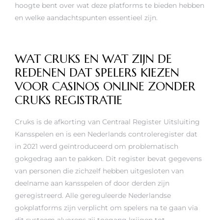
hoogte bent over wat deze platforms te bieden hebben
en welke aandachtspunten essentieel zijn.
WAT CRUKS EN WAT ZIJN DE
REDENEN DAT SPELERS KIEZEN
VOOR CASINOS ONLINE ZONDER
CRUKS REGISTRATIE
Cruks is de afkorting van Centraal Register Uitsluiting
Kansspelen en is een Nederlands controleregister dat
in 2021 werd geïntroduceerd om problematisch
gokgedrag aan te pakken. Dit register bevat gegevens
van personen die zichzelf hebben uitgesloten van
deelname aan kansspelen of door derden zijn
geregistreerd. Alle gereguleerde Nederlandse
gokplatforms zijn verplicht om spelers na te gaan via