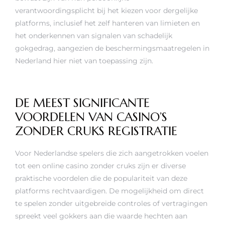
verantwoordingsplicht bij het kiezen voor dergelijke
platforms, inclusief het zelf hanteren van limieten en
het onderkennen van signalen van schadelijk
gokgedrag, aangezien de beschermingsmaatregelen in
Nederland hier niet van toepassing zijn.
DE MEEST SIGNIFICANTE
VOORDELEN VAN CASINO’S
ZONDER CRUKS REGISTRATIE
Voor Nederlandse spelers die zich aangetrokken voelen
tot een online casino zonder cruks zijn er diverse
praktische voordelen die de populariteit van deze
platforms rechtvaardigen. De mogelijkheid om direct
te spelen zonder uitgebreide controles of vertragingen
spreekt veel gokkers aan die waarde hechten aan