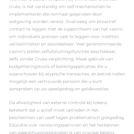
cruks, is het verstandig om zelf mechanismen te
implementeren die normaal gesproken door
wetgeving worden vereist. Overweeg om proactief
contact te leggen met de supportteam van het casino
om individuele grenzen vast te leggen voor inzetten,
verlieslimieten en sessiebeheer. Veel gerenommeerde
casino’s stellen zelfuitsluitingsfuncties beschikbaar,
zelfs zonder Cruks-verplichting. Maak gebruik van
budgetteringstools of bankingapplicaties die u
waarschuwen bij atypische transacties, en betrek indien
mogelijk een vertrouwde persoon die u kunt
aanspreken op uw speelgedrag en geldkwesties.
De afwezigheid van externe controle bij tokens
betekent dat u actief moet optreden in het
beschermen van uzelf tegen problematisch gokgedrag.
Educatie over verslavingspatronen en het herkennen
van waarschuwingssignalen is van cruciaal belang.