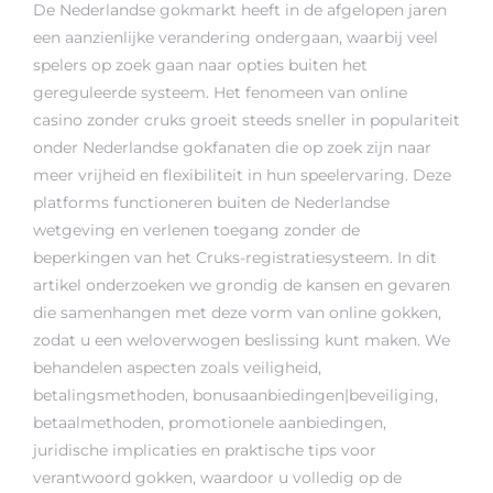
rs
De Nederlandse gokmarkt heeft in de afgelopen jaren
een aanzienlijke verandering ondergaan, waarbij veel
spelers op zoek gaan naar opties buiten het
gereguleerde systeem. Het fenomeen van online
casino zonder cruks groeit steeds sneller in populariteit
onder Nederlandse gokfanaten die op zoek zijn naar
meer vrijheid en flexibiliteit in hun speelervaring. Deze
platforms functioneren buiten de Nederlandse
wetgeving en verlenen toegang zonder de
beperkingen van het Cruks-registratiesysteem. In dit
artikel onderzoeken we grondig de kansen en gevaren
die samenhangen met deze vorm van online gokken,
zodat u een weloverwogen beslissing kunt maken. We
behandelen aspecten zoals veiligheid,
betalingsmethoden, bonusaanbiedingen|beveiliging,
betaalmethoden, promotionele aanbiedingen,
juridische implicaties en praktische tips voor
verantwoord gokken, waardoor u volledig op de