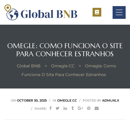
OMEGLE: COMO FUNCIONA O SITE
ement
PARA CONHECER ESTRANHOS
ement
Global BNB
>
Omegle CC
>
Omegle: Como
Funciona O Site Para Conhecer Estranhos
ON
OCTOBER 30, 2025
IN
OMEGLE CC
POSTED BY
ADMLNLX
SHARE: