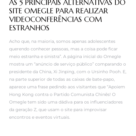
AS 5 PRINCIPAIS ALTERNATIVAS DO
SITE OMEGLE PARA REALIZAR
VIDEOCONFERÊNCIAS COM
ESTRANHOS
Acho que, na maioria, somos apenas adolescentes
querendo conhecer pessoas, mas a coisa pode ficar
meio estranha e sinistra”. A página inicial do Omegle
mostra um “anúncio de serviço público” comparando o
presidente da China, Xi Jinping, com o Ursinho Pooh. E,
na parte superior de todas as caixas de bate-papo,
aparece uma frase pedindo aos visitantes que “Apoiem
Hong Kong contra o Partido Comunista Chinês! O
Omegle tem sido uma dádiva para os influenciadores
da geração Z, que usam o site para improvisar
encontros e eventos virtuais.