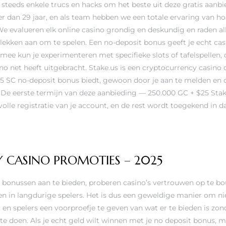
 steeds enkele trucs en hacks om het beste uit deze gratis aanbi
r dan 29 jaar, en als team hebben we een totale ervaring van ho
We evalueren elk online casino grondig en deskundig en raden al
ekken aan om te spelen. Een no-deposit bonus geeft je echt ca
ermee kun je experimenteren met specifieke slots of tafelspellen, 
no net heeft uitgebracht. Stake.us is een cryptocurrency casino
5 SC no-deposit bonus biedt, gewoon door je aan te melden en d
De eerste termijn van deze aanbieding — 250.000 GC + $25 Sta
lle registratie van je account, en de rest wordt toegekend in da
Y CASINO PROMOTIES – 2025
 bonussen aan te bieden, proberen casino’s vertrouwen op te b
n in langdurige spelers. Het is dus een geweldige manier om ni
 en spelers een voorproefje te geven van wat er te bieden is zon
te doen. Als je echt geld wilt winnen met je no deposit bonus, m