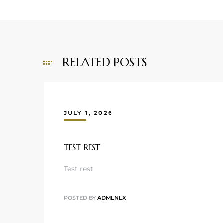
RELATED POSTS
JULY 1, 2026
TEST REST
Test rest
POSTED BY
ADMLNLX