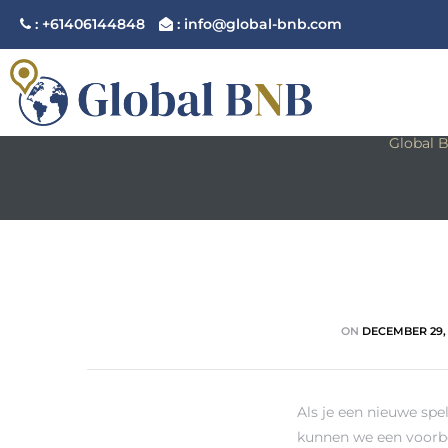
: +61406144848
: info@global-bnb.com
NO D
Global 
ement
ement
ON
DECEMBER 29, 
Als je een nieuwe spe
kunnen we een voorbe