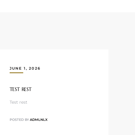
JUNE 1, 2026
TEST REST
Test rest
POSTED BY
ADMLNLX