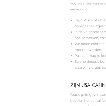
voorwaarden van je b
eenvoudig.
High RTP slots zoa
doorgaans uitgeslo
In de volgende sec
hoe ze werken, en 
We raden echter al
moeten worden.
Pas dan mag je je 
Een no deposit bon
waarbij je gratis b
ZIJN USA CASIN
Gratis geld geven aan
bepalen het aantal k