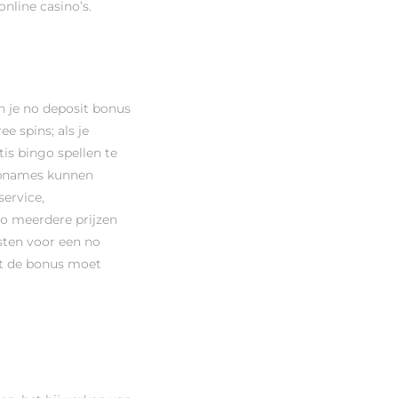
nline casino’s.
n je no deposit bonus
e spins; als je
is bingo spellen te
 opnames kunnen
ervice,
no meerdere prijzen
sten voor een no
it de bonus moet