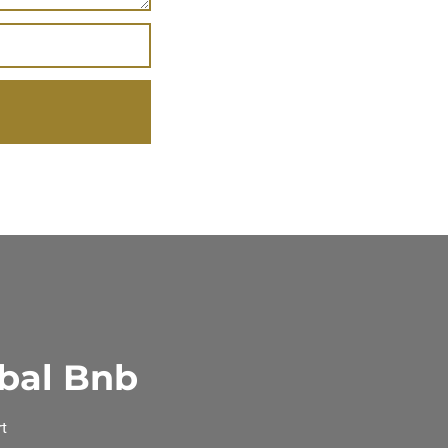
bal Bnb
t