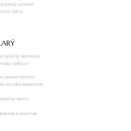
ama þansý sunarak
a tüm bahis
LARÝ
et kýsýtlý demolarý
rsatý saðlýyor.
 sevilen slotlara
arak tecrübe kazanmak
þirketler demo
 þekilde kullanmak