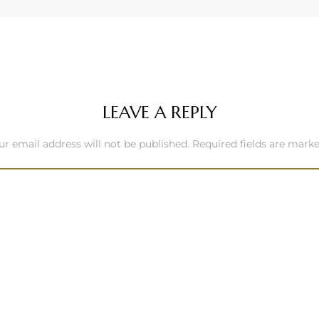
LEAVE A REPLY
ur email address will not be published.
Required fields are mark