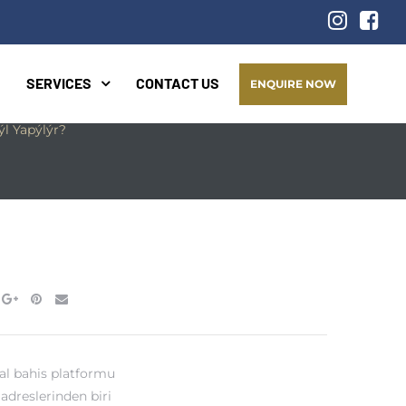
SERVICES
CONTACT US
ENQUIRE NOW
L YAPÝLÝR?
l Yapýlýr?
al bahis platformu
adreslerinden biri