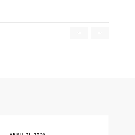
APRIL 21, 2026