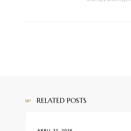
RELATED POSTS
APRIL 22, 2026