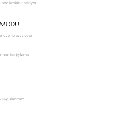
inde keskinleþtiriyor.
N MODU
rkiye ile esas oyun
erinde karþýlama
a uygulanmaz.