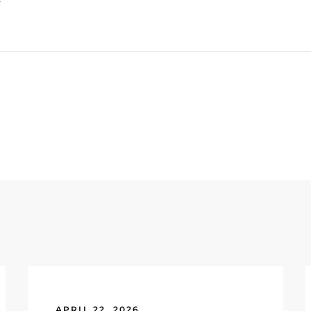
APRIL 22, 2026