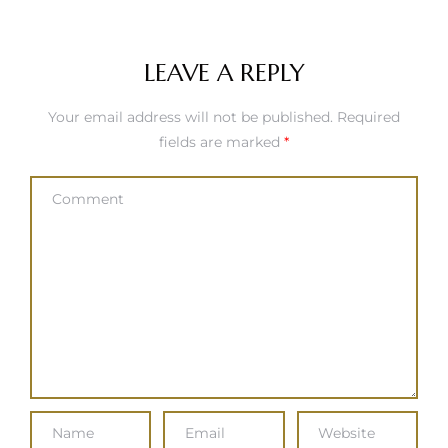
LEAVE A REPLY
Your email address will not be published.
Required
fields are marked
*