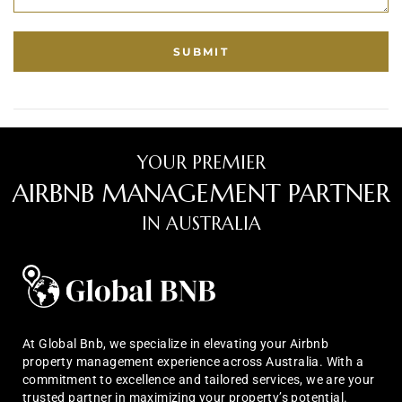
YOUR PREMIER
AIRBNB MANAGEMENT PARTNER
IN AUSTRALIA
At Global Bnb, we specialize in elevating your Airbnb
property management experience across Australia. With a
commitment to excellence and tailored services, we are your
trusted partner in maximizing your property’s potential.