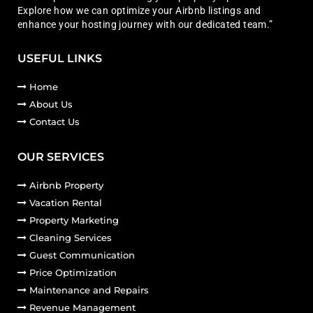
Explore how we can optimize your Airbnb listings and
enhance your hosting journey with our dedicated team.”
USEFUL LINKS
Home
About Us
Contact Us
OUR SERVICES
Airbnb Property
Vacation Rental
Property Marketing
Cleaning Services
Guest Communication
Price Optimization
Maintenance and Repairs
Revenue Management