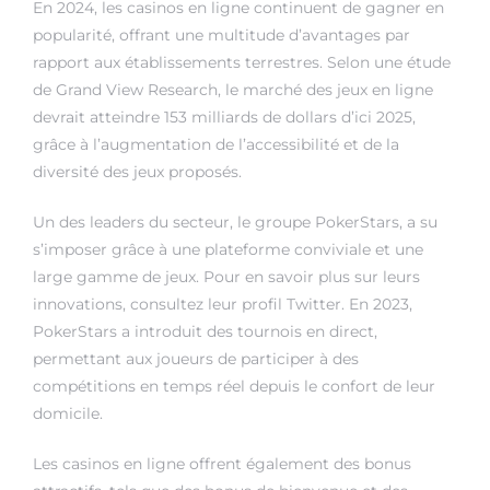
En 2024, les casinos en ligne continuent de gagner en
rs
popularité, offrant une multitude d’avantages par
rapport aux établissements terrestres. Selon une étude
de Grand View Research, le marché des jeux en ligne
devrait atteindre 153 milliards de dollars d’ici 2025,
grâce à l’augmentation de l’accessibilité et de la
diversité des jeux proposés.
Un des leaders du secteur, le groupe PokerStars, a su
s’imposer grâce à une plateforme conviviale et une
large gamme de jeux. Pour en savoir plus sur leurs
innovations, consultez leur
profil Twitter
. En 2023,
PokerStars a introduit des tournois en direct,
permettant aux joueurs de participer à des
compétitions en temps réel depuis le confort de leur
domicile.
Les casinos en ligne offrent également des bonus