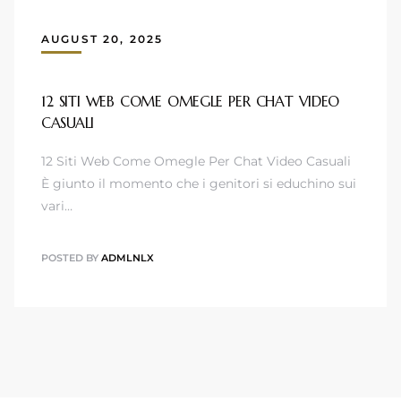
AUGUST 20, 2025
12 SITI WEB COME OMEGLE PER CHAT VIDEO
CASUALI
12 Siti Web Come Omegle Per Chat Video Casuali
È giunto il momento che i genitori si educhino sui
vari…
POSTED BY
ADMLNLX