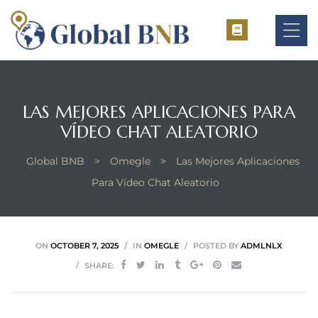
LAS MEJORES APLICACIONES PARA
ement
VÍDEO CHAT ALEATORIO
ement
Global BNB
>
Omegle
>
Las Mejores Aplicaciones
Para Vídeo Chat Aleatorio
ON
OCTOBER 7, 2025
IN
OMEGLE
POSTED BY
ADMLNLX
SHARE: