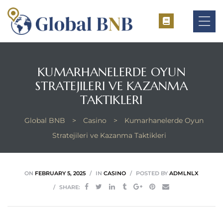
KUMARHANELERDE OYUN
STRATEJILERI VE KAZANMA
ement
TAKTIKLERI
ement
Global BNB
>
Casino
>
Kumarhanelerde Oyun
Stratejileri ve Kazanma Taktikleri
ON
FEBRUARY 5, 2025
IN
CASINO
POSTED BY
ADMLNLX
SHARE: