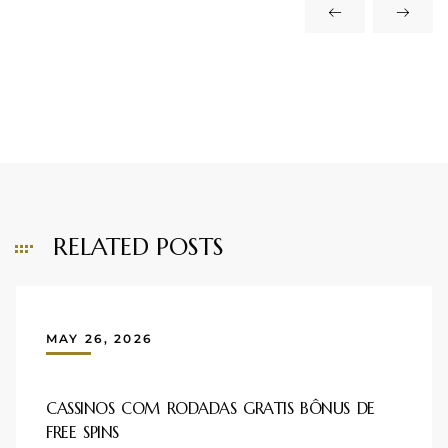
RELATED POSTS
MAY 26, 2026
CASSINOS COM RODADAS GRATIS BÔNUS DE
FREE SPINS