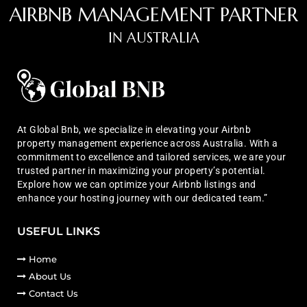
AIRBNB MANAGEMENT PARTNER
IN AUSTRALIA
At Global Bnb, we specialize in elevating your Airbnb
property management experience across Australia. With a
commitment to excellence and tailored services, we are your
trusted partner in maximizing your property’s potential.
Explore how we can optimize your Airbnb listings and
enhance your hosting journey with our dedicated team.”
USEFUL LINKS
Home
About Us
Contact Us