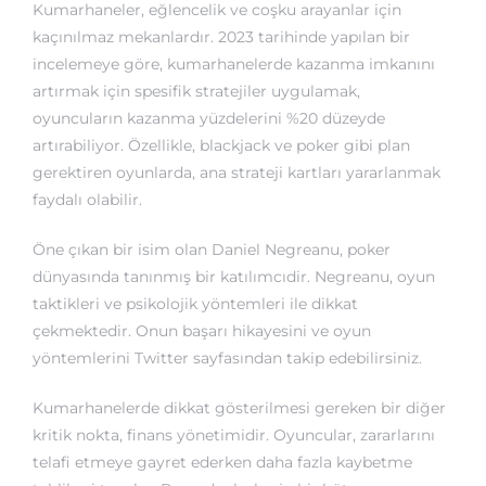
rs
Kumarhaneler, eğlencelik ve coşku arayanlar için
kaçınılmaz mekanlardır. 2023 tarihinde yapılan bir
incelemeye göre, kumarhanelerde kazanma imkanını
artırmak için spesifik stratejiler uygulamak,
oyuncuların kazanma yüzdelerini %20 düzeyde
artırabiliyor. Özellikle, blackjack ve poker gibi plan
gerektiren oyunlarda, ana strateji kartları yararlanmak
faydalı olabilir.
Öne çıkan bir isim olan Daniel Negreanu, poker
dünyasında tanınmış bir katılımcıdir. Negreanu, oyun
taktikleri ve psikolojik yöntemleri ile dikkat
çekmektedir. Onun başarı hikayesini ve oyun
yöntemlerini
Twitter sayfasından
takip edebilirsiniz.
Kumarhanelerde dikkat gösterilmesi gereken bir diğer
kritik nokta, finans yönetimidir. Oyuncular, zararlarını
telafi etmeye gayret ederken daha fazla kaybetme