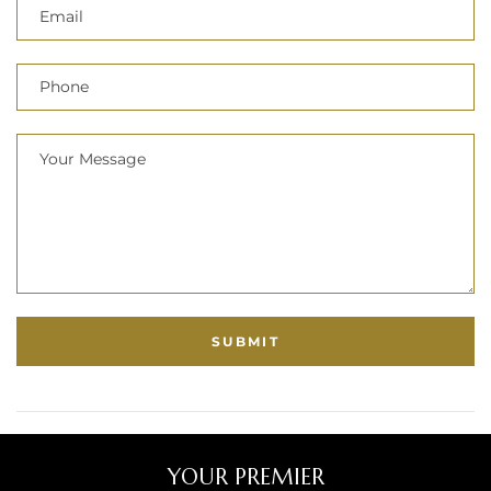
YOUR PREMIER