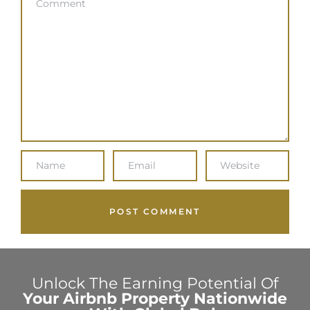
Unlock The Earning Potential Of
Your Airbnb Property Nationwide