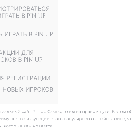
ГИСТРИРОВАТЬСЯ
ГРАТЬ В PIN UP
 ИГРАТЬ В PIN UP
АКЦИИ ДЛЯ
ОКОВ В PIN UP
ЛЯ РЕГИСТРАЦИИ
 НОВЫХ ИГРОКОВ
альный сайт Pin Up Casino, то вы на правом пути. В этом 
имущества и функции этого популярного онлайн-казино, ч
ы, которые вам нравятся.