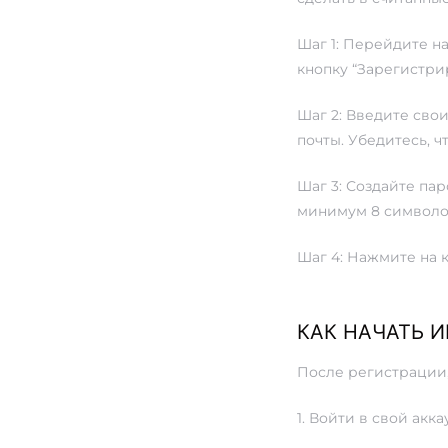
Шаг 1: Перейдите н
кнопку “Зарегистри
Шаг 2: Введите сво
почты. Убедитесь, ч
Шаг 3: Создайте па
минимум 8 символо
Шаг 4: Нажмите на к
КАК НАЧАТЬ И
После регистрации, 
1. Войти в свой акк