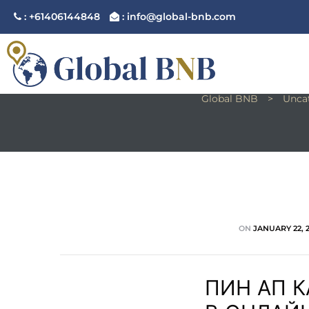
: +61406144848
: info@global-bnb.com
КАЗИНО ОФИЦИАЛЬ
Global BNB
>
Unca
ement
ement
ON
JANUARY 22, 
ПИН АП 