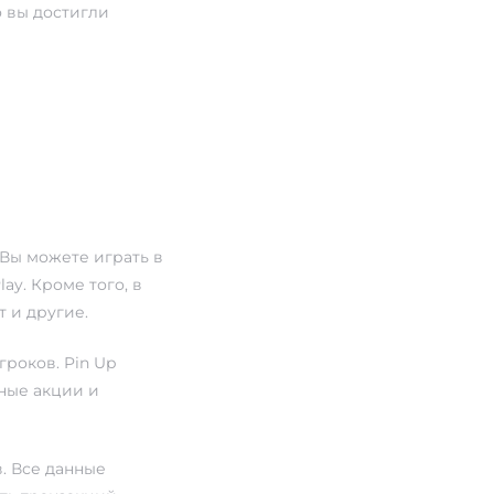
о вы достигли
P
 Вы можете играть в
ay. Кроме того, в
т и другие.
гроков. Pin Up
рные акции и
. Все данные