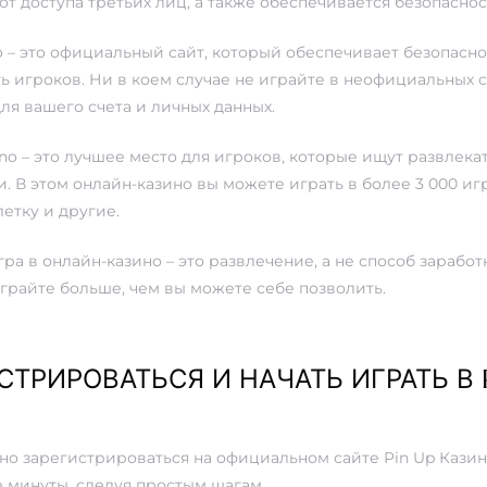
т доступа третьих лиц, а также обеспечивается безопаснос
no – это официальный сайт, который обеспечивает безопасно
 игроков. Ни в коем случае не играйте в неофициальных с
ля вашего счета и личных данных.
ino – это лучшее место для игроков, которые ищут развлек
 В этом онлайн-казино вы можете играть в более 3 000 игр
етку и другие.
гра в онлайн-казино – это развлечение, а не способ заработ
играйте больше, чем вы можете себе позволить.
СТРИРОВАТЬСЯ И НАЧАТЬ ИГРАТЬ В P
жно зарегистрироваться на официальном сайте Pin Up Казин
е минуты, следуя простым шагам.