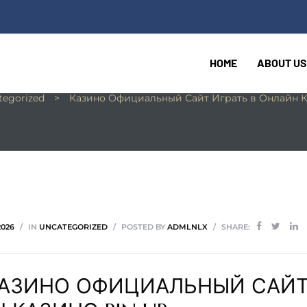
HOME
ABOUT US
НЫЙ САЙТ ИГРАТЬ В ОНЛАЙН КАЗИНО
tegorized
>
Казино Официальный Сайт Играть в Онлайн Ка
2026
IN
UNCATEGORIZED
POSTED BY
ADMLNLX
SHARE:
КАЗИНО ОФИЦИАЛЬНЫЙ САЙТ 