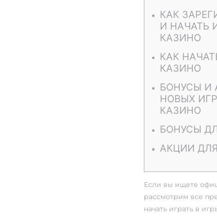
КАК ЗАРЕ
И НАЧАТЬ И
КАЗИНО
КАК НАЧАТЬ
КАЗИНО
БОНУСЫ И 
НОВЫХ ИГР
КАЗИНО
БОНУСЫ Д
АКЦИИ ДЛЯ
Если вы ищете офици
рассмотрим все пре
начать играть в игр