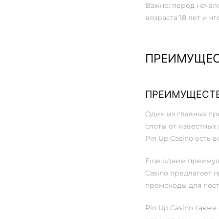
Важно: перед начало
возраста 18 лет и ч
ПРЕИМУЩЕСТ
ПРЕИМУЩЕСТВА
Один из главных пр
слоты от известных 
Pin Up Casino есть 
Еще одним преимуще
Casino предлагает 
промокоды для пост
Pin Up Casino такж