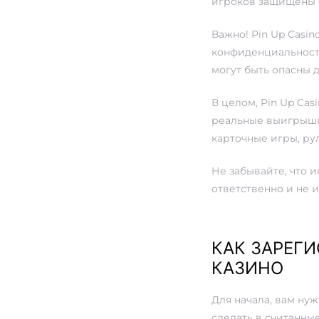
игроков защищены о
Важно! Pin Up Casi
конфиденциальность
могут быть опасны д
В целом, Pin Up Cas
реальные выигрыши.
карточные игры, рул
Не забывайте, что и
ответственно и не 
КАК ЗАРЕГИ
КАЗИНО
Для начала, вам ну
сделать в считанны