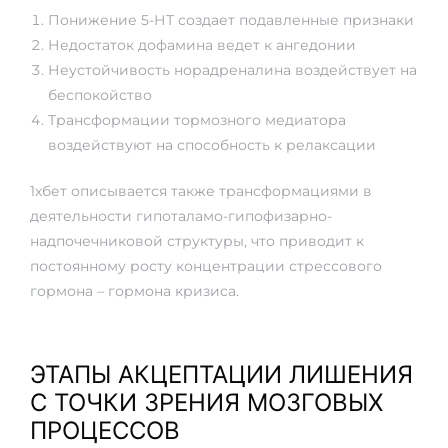
Понижение 5-НТ создает подавленные признаки
Недостаток дофамина ведет к ангедонии
Неустойчивость норадреналина воздействует на
беспокойство
Трансформации тормозного медиатора
воздействуют на способность к релаксации
1хбет описывается также трансформациями в
деятельности гипоталамо-гипофизарно-
надпочечниковой структуры, что приводит к
постоянному росту концентрации стрессового
гормона – гормона кризиса.
ЭТАПЫ АКЦЕПТАЦИИ ЛИШЕНИЯ
С ТОЧКИ ЗРЕНИЯ МОЗГОВЫХ
ПРОЦЕССОВ