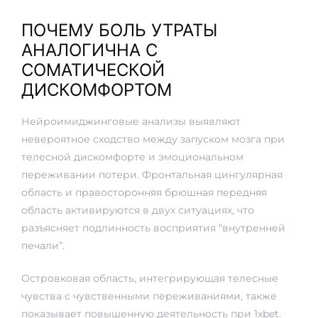
ПОЧЕМУ БОЛЬ УТРАТЫ
АНАЛОГИЧНА С
СОМАТИЧЕСКОЙ
ДИСКОМФОРТОМ
Нейроимиджинговые анализы выявляют
невероятное сходство между запуском мозга при
телесной дискомфорте и эмоциональном
переживании потери. Фронтальная цингулярная
область и правосторонняя брюшная передняя
область активируются в двух ситуациях, что
разъясняет подлинность восприятия “внутренней
печали”.
Островковая область, интегрирующая телесные
чувства с чувственными переживаниями, также
показывает повышенную деятельность при 1xbet.