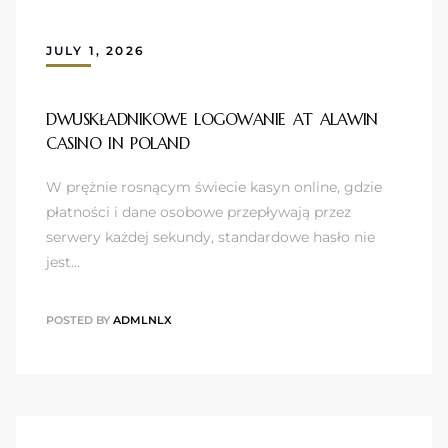
JULY 1, 2026
DWUSKŁADNIKOWE LOGOWANIE AT ALAWIN
CASINO IN POLAND
W prężnie rosnącym świecie kasyn online, gdzie
płatności i dane osobowe przepływają przez
serwery każdej sekundy, standardowe hasło nie
jest…
POSTED BY
ADMLNLX