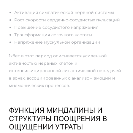
Активация симпатической нервной системы
Рост скорости сердечно-сосудистых пульсаций
Повышение сосудистого напряжения
Трансформация легочного частоты
Напряжение мускульной организации
1хбет в этот период описывается усиленной
активностью нервных клеток и
интенсифицированной синаптической передачей
в зонах, ассоциированных с анализом эмоций и
мнемонических процессов.
ФУНКЦИЯ МИНДАЛИНЫ И
СТРУКТУРЫ ПООЩРЕНИЯ В
ОЩУЩЕНИИ УТРАТЫ