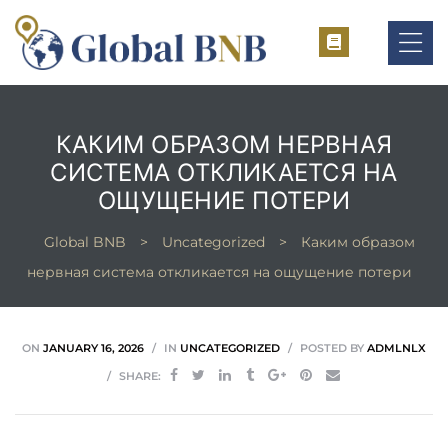
КАКИМ ОБРАЗОМ НЕРВНАЯ
СИСТЕМА ОТКЛИКАЕТСЯ НА
ement
ОЩУЩЕНИЕ ПОТЕРИ
ement
Global BNB
>
Uncategorized
>
Каким образом
нервная система откликается на ощущение потери
ON
JANUARY 16, 2026
IN
UNCATEGORIZED
POSTED BY
ADMLNLX
SHARE: