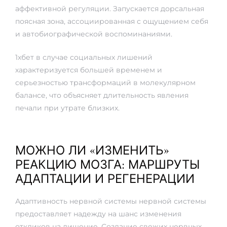
аффективной регуляции. Запускается дорсальная
поясная зона, ассоциированная с ощущением себя
и автобиографической воспоминаниями.
1хбет в случае социальных лишений
характеризуется большей временем и
серьезностью трансформаций в молекулярном
балансе, что объясняет длительность явления
печали при утрате близких.
МОЖНО ЛИ «ИЗМЕНИТЬ»
РЕАКЦИЮ МОЗГА: МАРШРУТЫ
АДАПТАЦИИ И РЕГЕНЕРАЦИИ
Адаптивность нервной системы нервной системы
предоставляет надежду на шанс изменения
откликов на лишение. Создание свежих нервных