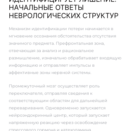
НАЧАЛЬНЫЕ ОТВЕТЫ
НЕВРОЛОГИЧЕСКИХ СТРУКТУР
Механизм идентификации потери начинается в
мгновение осознания обстоятельства отсутствия
значимого предмета. Префронтальная зона,
отвечающая за анализ и рациональное
размышление, изначально обрабатывает входящую
информацию и отправляет импульсы в
аффективные зоны нервной системы.
Промежуточный мозг осуществляет роль
переключателя, отправляя сведения к
соответствующим областям для дальнейшей
переваривания. Одновременно запускается
нейроэндокринный центр, который запускает
напряженную реакцию через освобождение
стрессового гормона и катехоламина.