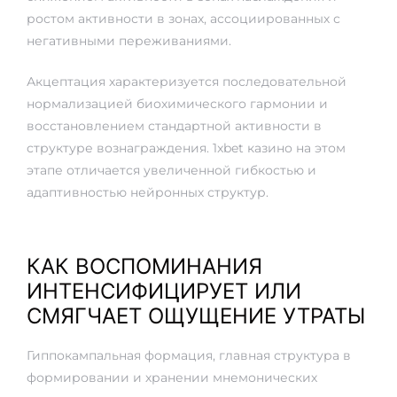
ростом активности в зонах, ассоциированных с
негативными переживаниями.
Акцептация характеризуется последовательной
нормализацией биохимического гармонии и
восстановлением стандартной активности в
структуре вознаграждения. 1xbet казино на этом
этапе отличается увеличенной гибкостью и
адаптивностью нейронных структур.
КАК ВОСПОМИНАНИЯ
ИНТЕНСИФИЦИРУЕТ ИЛИ
СМЯГЧАЕТ ОЩУЩЕНИЕ УТРАТЫ
Гиппокампальная формация, главная структура в
формировании и хранении мнемонических