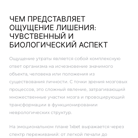
ЧЕМ ПРЕДСТАВЛЯЕТ
ОЩУЩЕНИЕ ЛИШЕНИЯ:
ЧУВСТВЕННЫЙ И
БИОЛОГИЧЕСКИЙ АСПЕКТ
Ощущение утраты является собой комплексную
ответ организма на исчезновение значимого
объекта, человека или положения из
существования личности. С точки зрения мозговых
процессов, это сложный явление, затрагивающий
множественные участки мозга и провоцирующий
трансформации в функционировании
неврологических структур.
На эмоциональном плане 1xbet выражается через
спектр переживаний: от легкой печали до