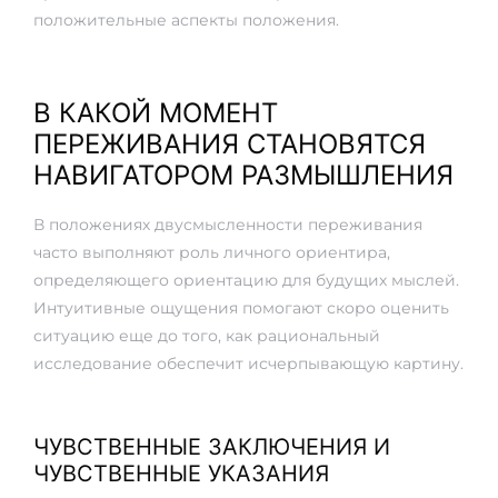
положительные аспекты положения.
В КАКОЙ МОМЕНТ
ПЕРЕЖИВАНИЯ СТАНОВЯТСЯ
НАВИГАТОРОМ РАЗМЫШЛЕНИЯ
В положениях двусмысленности переживания
часто выполняют роль личного ориентира,
определяющего ориентацию для будущих мыслей.
Интуитивные ощущения помогают скоро оценить
ситуацию еще до того, как рациональный
исследование обеспечит исчерпывающую картину.
ЧУВСТВЕННЫЕ ЗАКЛЮЧЕНИЯ И
ЧУВСТВЕННЫЕ УКАЗАНИЯ