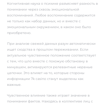
Когнитивная наука о психике разъясняет разность в
понимании через сквозь эмоциональной
воспоминаний. Любое воспоминание содержится
не только как набор данных, но и вместе с
эмоциональным окружением, в каком оно было
приобретено.
При анализе свежей данных разум автоматически
ищет сходства в прошлом переживании. Если
актуальное чувственное положение соответствует
с тем, что шло вместе с похожую обстановку в
минувшем, активируются релевантные нервные
цепочки. Это влияет на то, которые стороны
информации 7k casino станут выделены как
важные.
Чувственное влияние также играет значение в
понимании фактов. Находясь в коллективе лиц с