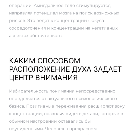
операции. Амигдальное тело стимулируется,
направляя потенциал мозга на поиск возможных
рисков. Это ведет к концентрации фокуса
сосредоточения и концентрации на негативных
аспектах обстоятельств.
КАКИМ СПОСОБОМ
РАСПОЛОЖЕНИЕ ДУХА ЗАДАЕТ
ЦЕНТР ВНИМАНИЯ
Избирательность понимания непосредственно
определяется от актуального психологического
базиса. Позитивные переживания расширяют зону
концентрации, позволяя видеть детали, которые в
обычном настроении оставались бы
неувиденными. Человек в прекрасном