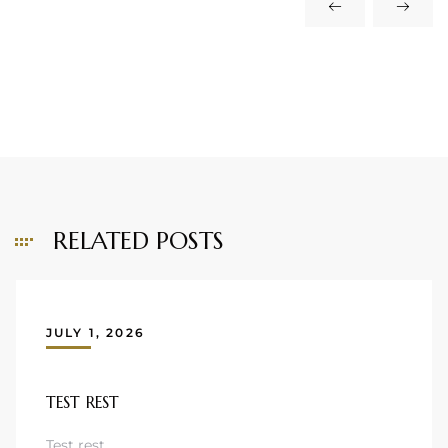
RELATED POSTS
JULY 1, 2026
TEST REST
Test rest