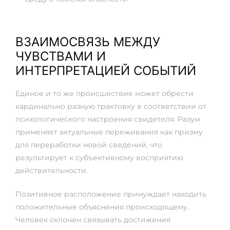
ВЗАИМОСВЯЗЬ МЕЖДУ
ЧУВСТВАМИ И
ИНТЕРПРЕТАЦИЕЙ СОБЫТИЙ
Единое и то же происшествие может обрести
кардинально разную трактовку в соответствии от
психологического настроения свидетеля. Разум
применяет актуальные переживания как призму
для переработки новой сведений, что
результирует к субъективному восприятию
действительности.
Позитивное расположение принуждает находить
положительные объяснения происходящему.
Человек склонен связывать достижения