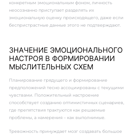
конкретным эмоциональным фоном, личность
неосознанно приступает разделять их
эмоциональную оценку происходящего, даже если
беспристрастные данные этого не подтверждают.
ЗНАЧЕНИЕ ЭМОЦИОНАЛЬНОГО
НАСТРОЯ В ФОРМИРОВАНИИ
МЫСЛИТЕЛЬНЫХ СХЕМ
Планирование грядущего и формирование
предположений тесно ассоциированы с текущими
чувствами. Положительный настроение
способствует созданию оптимистичных сценариев,
где препятствия трактуются как решаемые
проблемы, а намерения – как выполнимые.
Тревожность принуждает мозг создавать большое