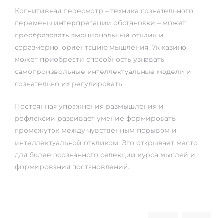
Когнитивная пересмотр – техника сознательного
перемены интерпретации обстановки – может
преобразовать эмоциональный отклик и,
соразмерно, ориентацию мышления. 7к казино
может приобрести способность узнавать
самопроизвольные интеллектуальные модели и
сознательно их регулировать.
Постоянная упражнения размышления и
рефлексии развивает умение формировать
промежуток между чувственным порывом и
интеллектуальной откликом. Это открывает место
для более осознанного селекции курса мыслей и
формирования постановлений.