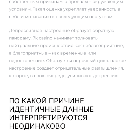
собственным причинам, а провалы – окружающим
условиям. Такая оценка укрепляет уверенность в
себе и мотивацию к последующим поступкам.
Депрессивное настроение образует обратную
панораму. 7k casino начинает толковать
нейтральные происшествия как неблагоприятные,
а благоприятные – как временные или
недолговечные. Образуется порочный цикл: плохое
настроение создает отрицательные размышления,
которые, в свою очередь, усиливают депрессию.
ПО КАКОЙ ПРИЧИНЕ
ИДЕНТИЧНЫЕ ДАННЫЕ
ИНТЕРПРЕТИРУЮТСЯ
НЕОДИНАКОВО