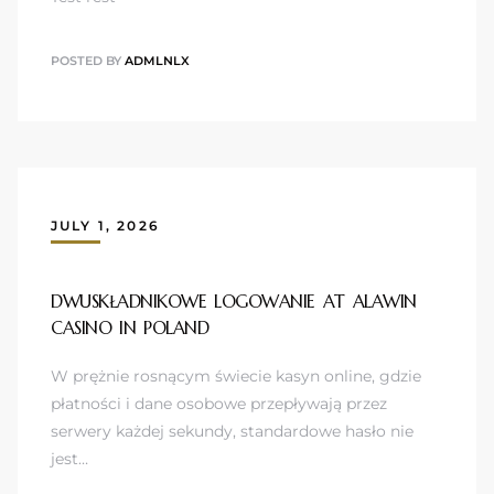
POSTED BY
ADMLNLX
JULY 1, 2026
DWUSKŁADNIKOWE LOGOWANIE AT ALAWIN
CASINO IN POLAND
W prężnie rosnącym świecie kasyn online, gdzie
płatności i dane osobowe przepływają przez
serwery każdej sekundy, standardowe hasło nie
jest…