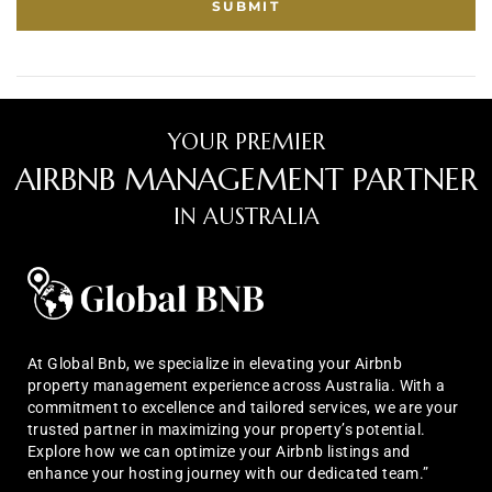
YOUR PREMIER
AIRBNB MANAGEMENT PARTNER
IN AUSTRALIA
At Global Bnb, we specialize in elevating your Airbnb
property management experience across Australia. With a
commitment to excellence and tailored services, we are your
trusted partner in maximizing your property’s potential.
Explore how we can optimize your Airbnb listings and
enhance your hosting journey with our dedicated team.”