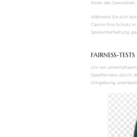
Ihnen die Gewissheit,
Während Sie sich dur
Casino Ihre Schutz in
Spielunterhaltung ge
FAIRNESS-TESTS 
Um ein unterhaltsames
Spielfairness durch, 
Umgebung unerlässli