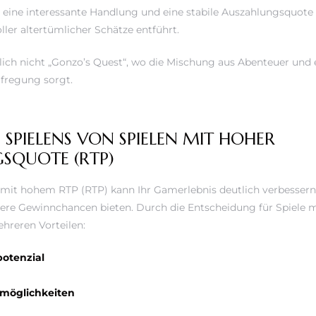
 eine interessante Handlung und eine stabile Auszahlungsquote 
oller altertümlicher Schätze entführt.
ßlich nicht „Gonzo’s Quest“, wo die Mischung aus Abenteuer und 
ufregung sorgt.
 SPIELENS VON SPIELEN MIT HOHER
SQUOTE (RTP)
it hohem RTP (RTP) kann Ihr Gamerlebnis deutlich verbessern, 
here Gewinnchancen bieten. Durch die Entscheidung für Spiele
ehreren Vorteilen:
otenzial
lmöglichkeiten