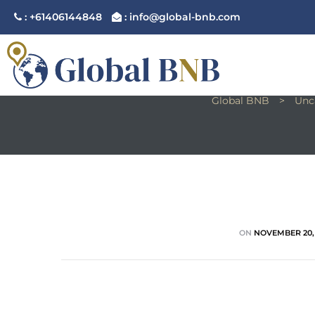
: +61406144848
: info@global-bnb.com
GODZINO CASINO –
Global BNB
>
Unc
ement
ement
ON
NOVEMBER 20,