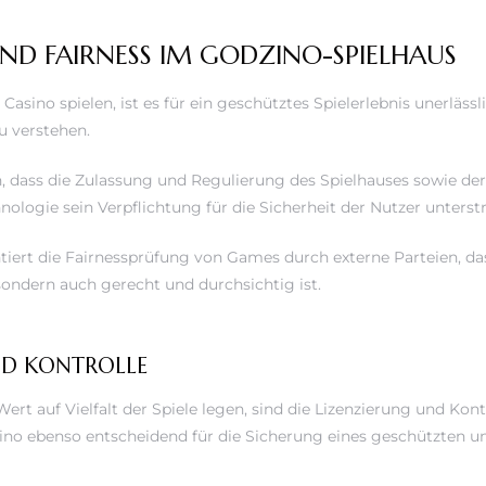
UND FAIRNESS IM GODZINO-SPIELHAUS
sino spielen, ist es für ein geschütztes Spielerlebnis unerlässli
 verstehen.
en, dass die Zulassung und Regulierung des Spielhauses sowie d
ologie sein Verpflichtung für die Sicherheit der Nutzer unterst
tiert die Fairnessprüfung von Games durch externe Parteien, da
sondern auch gerecht und durchsichtig ist.
D KONTROLLE
ert auf Vielfalt der Spiele legen, sind die Lizenzierung und Kont
ino ebenso entscheidend für die Sicherung eines geschützten u