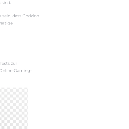
 sind.
 sein, dass Godzino
wertige
Tests zur
r Online-Gaming-