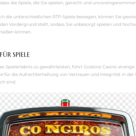
 dass die Spiele, die Sie spielen, gerecht und unvoreingenommen
ch die unterschiedlichen RTP-Spiele bewegen, können Sie gewiss
 den Vordergrund stellt, sodass Sie unbesorgt spielen und hoch
nießen können.
FÜR SPIELE
 Spielerlebnis zu gewährleisten, führt Godzino Casino strenge 
die für die Aufrechterhaltung von Vertrauen und Integrität in de
ch sind.