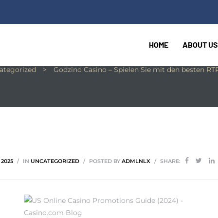
HOME
ABOUT US
 SPIELEN SIE MIT DEN BESTEN RTP-SP
ategorized
>
Godzino Casino – Spielen Sie mit den besten RT
 2025
IN
UNCATEGORIZED
POSTED BY
ADMLNLX
SHARE: