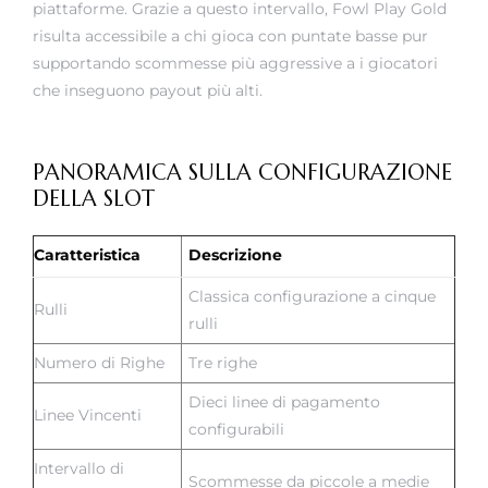
piattaforme. Grazie a questo intervallo, Fowl Play Gold
risulta accessibile a chi gioca con puntate basse pur
supportando scommesse più aggressive a i giocatori
che inseguono payout più alti.
PANORAMICA SULLA CONFIGURAZIONE
DELLA SLOT
Caratteristica
Descrizione
Classica configurazione a cinque
Rulli
rulli
Numero di Righe
Tre righe
Dieci linee di pagamento
Linee Vincenti
configurabili
Intervallo di
Scommesse da piccole a medie