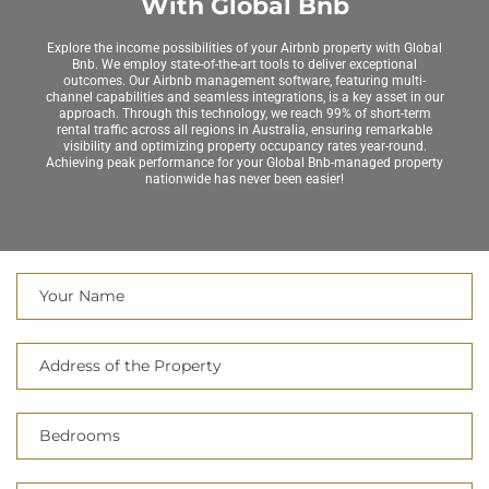
With Global Bnb
Explore the income possibilities of your Airbnb property with Global
Bnb. We employ state-of-the-art tools to deliver exceptional
outcomes. Our Airbnb management software, featuring multi-
channel capabilities and seamless integrations, is a key asset in our
approach. Through this technology, we reach 99% of short-term
rental traffic across all regions in Australia, ensuring remarkable
visibility and optimizing property occupancy rates year-round.
Achieving peak performance for your Global Bnb-managed property
nationwide has never been easier!