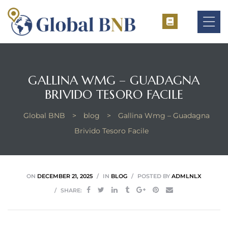
GALLINA WMG – GUADAGNA
ement
BRIVIDO TESORO FACILE
ement
Global BNB
>
blog
>
Gallina Wmg – Guadagna
Brivido Tesoro Facile
ON
DECEMBER 21, 2025
IN
BLOG
POSTED BY
ADMLNLX
SHARE: