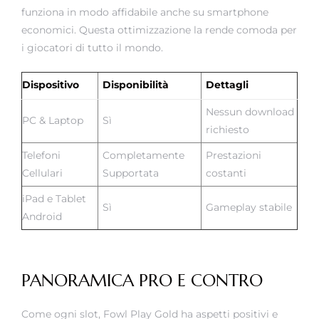
funziona in modo affidabile anche su smartphone
economici. Questa ottimizzazione la rende comoda per
i giocatori di tutto il mondo.
Dispositivo
Disponibilità
Dettagli
Nessun download
PC & Laptop
Sì
richiesto
Telefoni
Completamente
Prestazioni
Cellulari
Supportata
costanti
iPad e Tablet
Sì
Gameplay stabile
Android
PANORAMICA PRO E CONTRO
Come ogni slot, Fowl Play Gold ha aspetti positivi e