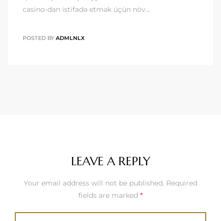
casino-dan istifadə etmək üçün növ…
POSTED BY
ADMLNLX
LEAVE A REPLY
Your email address will not be published.
Required
fields are marked
*