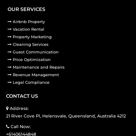
OUR SERVICES
Airbnb Property
Vacation Rental
Property Marketing
Cleaning Services
Guest Communication
Price Optimization
Maintenance and Repairs
Revenue Management
Legal Compliance
CONTACT US
Address:
21 River Cove Pl, Helensvale, Queensland, Australia 4212
Call Now:
+61406144848