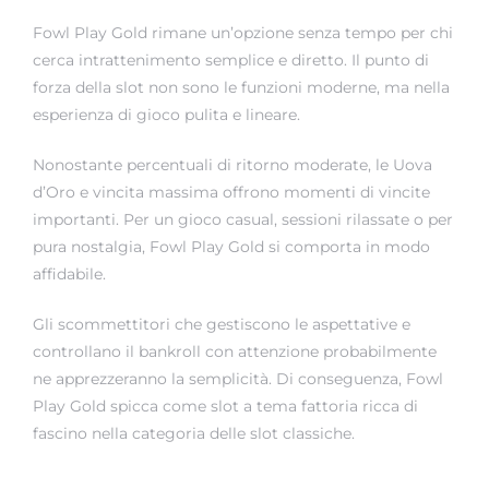
Fowl Play Gold rimane un’opzione senza tempo per chi
cerca intrattenimento semplice e diretto. Il punto di
forza della slot non sono le funzioni moderne, ma nella
esperienza di gioco pulita e lineare.
Nonostante percentuali di ritorno moderate, le Uova
d’Oro e vincita massima offrono momenti di vincite
importanti. Per un gioco casual, sessioni rilassate o per
pura nostalgia, Fowl Play Gold si comporta in modo
affidabile.
Gli scommettitori che gestiscono le aspettative e
controllano il bankroll con attenzione probabilmente
ne apprezzeranno la semplicità. Di conseguenza, Fowl
Play Gold spicca come slot a tema fattoria ricca di
fascino nella categoria delle slot classiche.