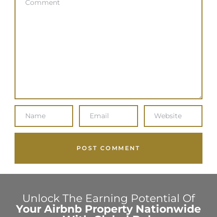
Unlock The Earning Potential Of
Your Airbnb Property Nationwide