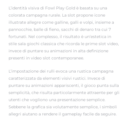
L’identità visiva di Fowl Play Gold è basata su una
colorata campagna rurale. La slot propone icone
illustrate allegre come galline, galli e volpi, insieme a
pannocchie, balle di fieno, sacchi di denaro tra cui 7
fortunati. Nel complesso, il risultato è un’estetica in
stile sala giochi classica che ricorda le prime slot video,
invece di puntare su animazioni in alta definizione
presenti in video slot contemporanee.
L’impostazione dei rulli evoca una rustica campagna
caratterizzata da elementi visivi rustici. Invece di
puntare su animazioni appariscenti, il gioco punta sulla
semplicità, che risulta particolarmente attraente per gli
utenti che vogliono una presentazione semplice.
Sebbene la grafica sia volutamente semplice, i simboli
allegri aiutano a rendere il gameplay facile da seguire.