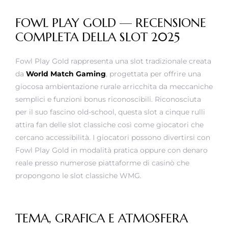
rs
FOWL PLAY GOLD — RECENSIONE
COMPLETA DELLA SLOT 2025
Fowl Play Gold rappresenta una slot tradizionale creata
da
World Match Gaming
, progettata per offrire una
giocosa ambientazione rurale arricchita da meccaniche
semplici e funzioni bonus riconoscibili. Riconosciuta
per il suo fascino old-school, questa slot a cinque rulli
attira fan delle slot classiche così come giocatori che
cercano accessibilità. I giocatori possono divertirsi con
Fowl Play Gold in modalità pratica oppure con denaro
reale presso numerose piattaforme di casinò che
propongono le slot classiche WMG.
TEMA, GRAFICA E ATMOSFERA