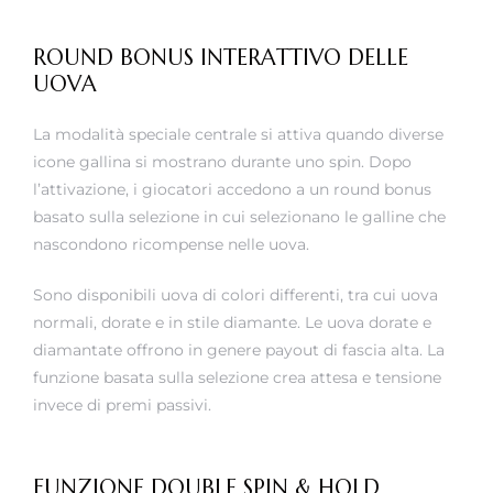
ROUND BONUS INTERATTIVO DELLE
UOVA
La modalità speciale centrale si attiva quando diverse
icone gallina si mostrano durante uno spin. Dopo
l’attivazione, i giocatori accedono a un round bonus
basato sulla selezione in cui selezionano le galline che
nascondono ricompense nelle uova.
Sono disponibili uova di colori differenti, tra cui uova
normali, dorate e in stile diamante. Le uova dorate e
diamantate offrono in genere payout di fascia alta. La
funzione basata sulla selezione crea attesa e tensione
invece di premi passivi.
FUNZIONE DOUBLE SPIN & HOLD