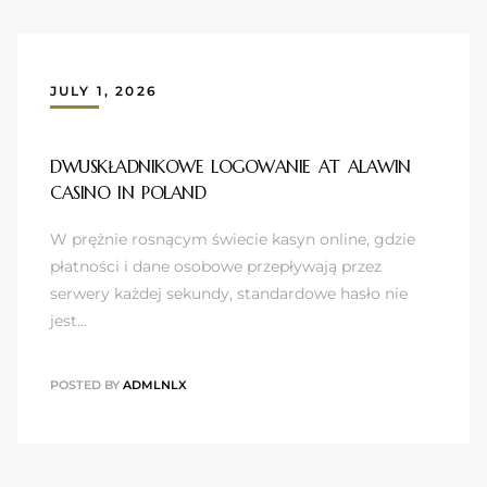
JULY 1, 2026
DWUSKŁADNIKOWE LOGOWANIE AT ALAWIN
CASINO IN POLAND
W prężnie rosnącym świecie kasyn online, gdzie
płatności i dane osobowe przepływają przez
serwery każdej sekundy, standardowe hasło nie
jest…
POSTED BY
ADMLNLX