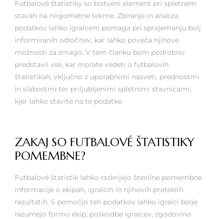
Futbalové štatistiky so bistveni element pri spletnem
rs
stavah na nogometne tekme. Zbiranje in analiza
podatkov lahko igralcem pomaga pri sprejemanju bolj
informiranih odločitev, kar lahko poveča njihove
možnosti za zmago. V tem članku bom podrobno
predstavil vse, kar morate vedeti o futbalovih
štatistikah, vključno z uporabnimi nasveti, prednostmi
in slabostmi ter priljubljenimi spletnimi stavnicami,
kjer lahko stavite na te podatke.
ZAKAJ SO FUTBALOVÉ ŠTATISTIKY
POMEMBNE?
Futbalové štatistik lahko razkrijejo številne pomembne
informacije o ekipah, igralcih in njihovih preteklih
rezultatih. S pomočjo teh podatkov lahko igralci bolje
razumejo formo ekip, poškodbe igralcev, zgodovino