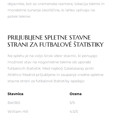
dejavnike, kot so vremenske razmere, lokacija tekme in
morebitne zunanje okoliščine, ki lahko vplivajo na
potek tekme.
PRILJUBLJENE SPLETNE STAVNE
STRANI ZA FUTBALOVÉ ŠTATISTIKY
Na spletu je na voljo širok izbor stavnic, ki ponujajo
možnost stav na nogometne tekme ob uporabi
futbalovih štatistik. Med najbolj
Galatasaray proti
Atlético Madrid
priljubljene in zaupanja vredne spletne
stavne strani za futbalové štatistiky spadajo:
Stavnica
Ocena
Bet365
5/5
William Hill
4.5/5