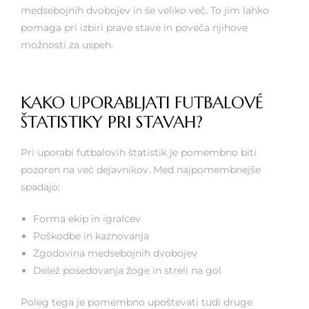
medsebojnih dvobojev in še veliko več. To jim lahko
pomaga pri izbiri prave stave in poveča njihove
možnosti za uspeh.
KAKO UPORABLJATI FUTBALOVÉ
ŠTATISTIKY PRI STAVAH?
Pri uporabi futbalovih štatistik je pomembno biti
pozoren na več dejavnikov. Med najpomembnejše
spadajo:
Forma ekip in igralcev
Poškodbe in kaznovanja
Zgodovina medsebojnih dvobojev
Delež posedovanja žoge in streli na gol
Poleg tega je pomembno upoštevati tudi druge