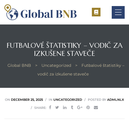
FUTBALOVÉ ŠTATISTIKY – VODIČ ZA
ement
IZKUŠENE STAVEČE
ement
Global BNB
>
Uncategorized
>
Futbalové štatistiky –
vodič za izkušene staveče
ON
DECEMBER 25, 2025
IN
UNCATEGORIZED
POSTED BY
ADMLNLX
SHARE: