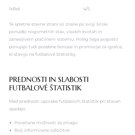
1xBet
4/5
Te spletne stavne strani so znane po svoji široki
ponudbi nogometnih stav, visokih kvotah in
zanesljivem plačilnem sistemu. Poleg tega pogosto
ponujajo tudi posebne bonuse in promocije za igralce,
ki stavijo na futbalové štatistiky.
PREDNOSTI IN SLABOSTI
FUTBALOVÉ ŠTATISTIK
Med prednosti uporabe futbalovih štatistik pri stavah
spadajo:
Povečane možnosti za zmago
Bolj informirane odločitve