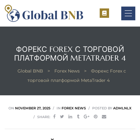
ФОРЕКС FOREX С ТОРГОВОЙ
ement
ПЛАТФОРМОЙ METATRADER 4
ement
Global BNB
>
Forex News
>
Форекс Forex с
торговой платформой MetaTrader 4
ON
NOVEMBER 27, 2025
IN
FOREX NEWS
POSTED BY
ADMLNLX
SHARE: