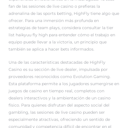
fan de las sesiones de live casino o prefieras la
adrenalina de las sports betting, HighFly tiene algo que
ofrecer. Para una inmersión más profunda en
estrategias de team plays, considera consultar la
tier
list haikyuu fly high
para entender cómo el trabajo en
equipo puede llevar a la victoria, un principio que
también se aplica a hacer bets informados.
Una de las características destacadas de HighFly
Casino es su sección de live dealer, impulsada por
proveedores reconocidos como Evolution Gaming.
Esta plataforma permite a los jugadores sumergirse en
juegos de casino en tiempo real, completos con
dealers interactivos y la ambientación de un casino
físico. Para quienes disfrutan del aspecto social del
gambling, las sesiones de live casino pueden ser
especialmente atractivas, ofreciendo un sentido de
comunidad y competencia difícil de encontrar en el