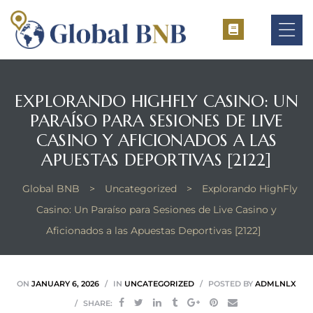
EXPLORANDO HIGHFLY CASINO: UN
PARAÍSO PARA SESIONES DE LIVE
ement
CASINO Y AFICIONADOS A LAS
ement
APUESTAS DEPORTIVAS [2122]
Global BNB
>
Uncategorized
>
Explorando HighFly
Casino: Un Paraíso para Sesiones de Live Casino y
Aficionados a las Apuestas Deportivas [2122]
ON
JANUARY 6, 2026
IN
UNCATEGORIZED
POSTED BY
ADMLNLX
SHARE: