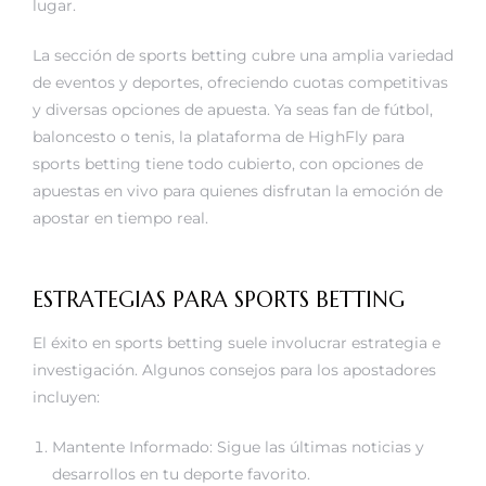
lugar.
La sección de sports betting cubre una amplia variedad
de eventos y deportes, ofreciendo cuotas competitivas
y diversas opciones de apuesta. Ya seas fan de fútbol,
baloncesto o tenis, la plataforma de HighFly para
sports betting tiene todo cubierto, con opciones de
apuestas en vivo para quienes disfrutan la emoción de
apostar en tiempo real.
ESTRATEGIAS PARA SPORTS BETTING
El éxito en sports betting suele involucrar estrategia e
investigación. Algunos consejos para los apostadores
incluyen:
Mantente Informado: Sigue las últimas noticias y
desarrollos en tu deporte favorito.