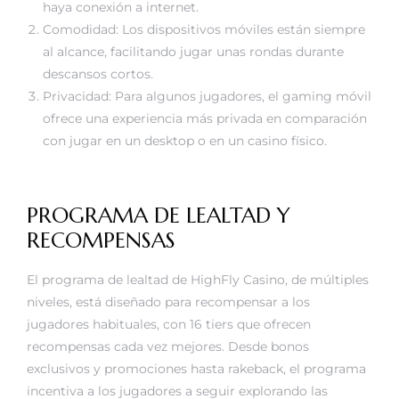
haya conexión a internet.
Comodidad: Los dispositivos móviles están siempre
al alcance, facilitando jugar unas rondas durante
descansos cortos.
Privacidad: Para algunos jugadores, el gaming móvil
ofrece una experiencia más privada en comparación
con jugar en un desktop o en un casino físico.
PROGRAMA DE LEALTAD Y
RECOMPENSAS
El programa de lealtad de HighFly Casino, de múltiples
niveles, está diseñado para recompensar a los
jugadores habituales, con 16 tiers que ofrecen
recompensas cada vez mejores. Desde bonos
exclusivos y promociones hasta rakeback, el programa
incentiva a los jugadores a seguir explorando las