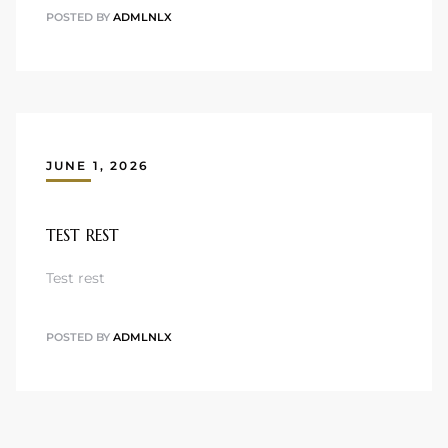
POSTED BY
ADMLNLX
JUNE 1, 2026
TEST REST
Test rest
POSTED BY
ADMLNLX