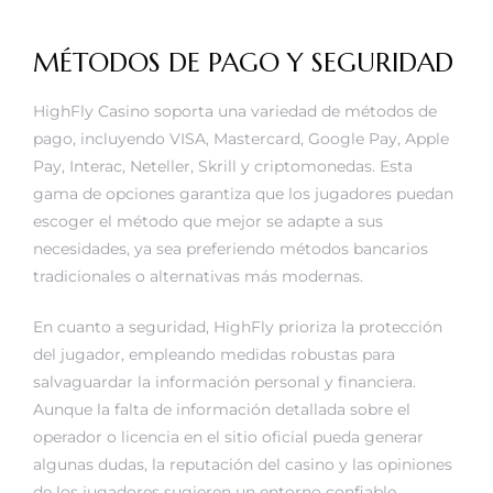
MÉTODOS DE PAGO Y SEGURIDAD
HighFly Casino soporta una variedad de métodos de
pago, incluyendo VISA, Mastercard, Google Pay, Apple
Pay, Interac, Neteller, Skrill y criptomonedas. Esta
gama de opciones garantiza que los jugadores puedan
escoger el método que mejor se adapte a sus
necesidades, ya sea preferiendo métodos bancarios
tradicionales o alternativas más modernas.
En cuanto a seguridad, HighFly prioriza la protección
del jugador, empleando medidas robustas para
salvaguardar la información personal y financiera.
Aunque la falta de información detallada sobre el
operador o licencia en el sitio oficial pueda generar
algunas dudas, la reputación del casino y las opiniones
de los jugadores sugieren un entorno confiable.