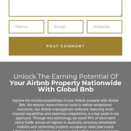
Unlock The Earning Potential Of
Your Airbnb Property Nationwide
With Global Bnb
Explore the income possibilities of your Airbnb property with Global
Bnb. We employ state-of-the-art tools to deliver exceptional
outcomes. Our Airbnb management software, featuring multi-
channel capabilities and seamless integrations, is a key asset in our
approach. Through this technology, we reach 99% of short-term
rental traffic across all regions in Australia, ensuring remarkable
visibility and optimizing property occupancy rates year-round.