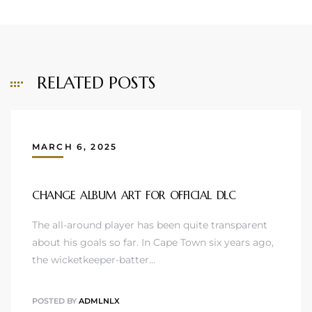
RELATED POSTS
MARCH 6, 2025
CHANGE ALBUM ART FOR OFFICIAL DLC
The all-around player has been quite transparent
about his goals so far. In Cape Town six years ago,
the wicketkeeper-batter…
POSTED BY
ADMLNLX