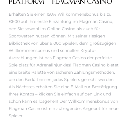
PLATFORM – FLAGMAN CASINO
Erhalten Sie einen 150% Willkommensbonus bis zu
€600 auf Ihre erste Einzahlung im Flagman Casino,
den Sie sowohl im Online-Casino als auch für
Sportwetten nutzen können. Mit seiner riesigen
Bibliothek von über 9.000 Spielen, dem großzügigen
Willkommensbonus und schnellen Krypto-
Auszahlungen ist das Flagman Casino der perfekte
Spielplatz für Adrenalinjunkies! Flagman Casino bietet
eine breite Palette von sicheren Zahlungsmethoden,
die den Bedürfnissen jedes Spielers gerecht werden.
Als Nächstes erhalten Sie eine E-Mail zur Bestätigung
Ihres Kontos – klicken Sie einfach auf den Link und
schon kann es losgehen! Der Willkommensbonus von
Flagman Casino ist ein aufregendes Angebot für neue
Spieler.