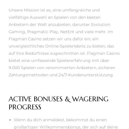
rs
Unsere Mission ist es, eine umfangreiche und
vielfältige Auswahl an Spielen von den besten
Anbietern der Welt anzubieten, darunter Evolution
Gaming, Pragmatic Play, NetEnt und viele mehr. Im
Flagman Casino setzen wir uns dafür ein, ein
unvergleichliches Online-Spielerlebnis zu bieten, das
auf Ihre Bedürfnisse zugeschnitten ist. Flagman Casino
bietet eine umfassende Spielererfahrung mit über
9.000 Spielen von renommierten Anbietern, sicheren
Zahlungsmethoden und 24/7-Kundenunterstützung.
ACTIVE BONUSES & WAGERING
PROGRESS
Wenn du dich anmeldest, bekommst du einen
großartigen Willkommensbonus, der sich auf deine