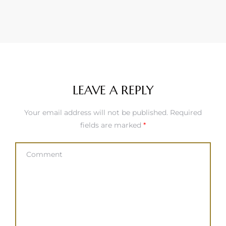
LEAVE A REPLY
Your email address will not be published.
Required
fields are marked
*