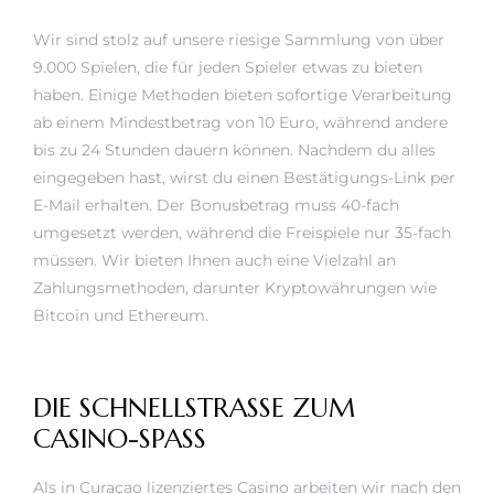
Wir sind stolz auf unsere riesige Sammlung von über
9.000 Spielen, die für jeden Spieler etwas zu bieten
haben. Einige Methoden bieten sofortige Verarbeitung
ab einem Mindestbetrag von 10 Euro, während andere
bis zu 24 Stunden dauern können. Nachdem du alles
eingegeben hast, wirst du einen Bestätigungs-Link per
E-Mail erhalten. Der Bonusbetrag muss 40-fach
umgesetzt werden, während die Freispiele nur 35-fach
müssen. Wir bieten Ihnen auch eine Vielzahl an
Zahlungsmethoden, darunter Kryptowährungen wie
Bitcoin und Ethereum.
DIE SCHNELLSTRASSE ZUM C
ASINO-SPASS
Als in Curaçao lizenziertes Casino arbeiten wir nach den