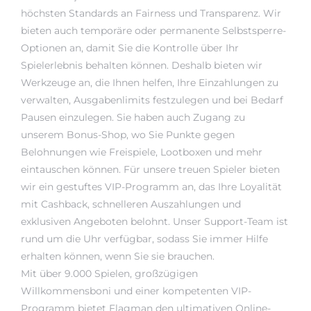
höchsten Standards an Fairness und Transparenz. Wir
bieten auch temporäre oder permanente Selbstsperre-
Optionen an, damit Sie die Kontrolle über Ihr
Spielerlebnis behalten können. Deshalb bieten wir
Werkzeuge an, die Ihnen helfen, Ihre Einzahlungen zu
verwalten, Ausgabenlimits festzulegen und bei Bedarf
Pausen einzulegen. Sie haben auch Zugang zu
unserem Bonus-Shop, wo Sie Punkte gegen
Belohnungen wie Freispiele, Lootboxen und mehr
eintauschen können. Für unsere treuen Spieler bieten
wir ein gestuftes VIP-Programm an, das Ihre Loyalität
mit Cashback, schnelleren Auszahlungen und
exklusiven Angeboten belohnt. Unser Support-Team ist
rund um die Uhr verfügbar, sodass Sie immer Hilfe
erhalten können, wenn Sie sie brauchen.
Mit über 9.000 Spielen, großzügigen
Willkommensboni und einer kompetenten VIP-
Programm bietet Flagman den ultimativen Online-