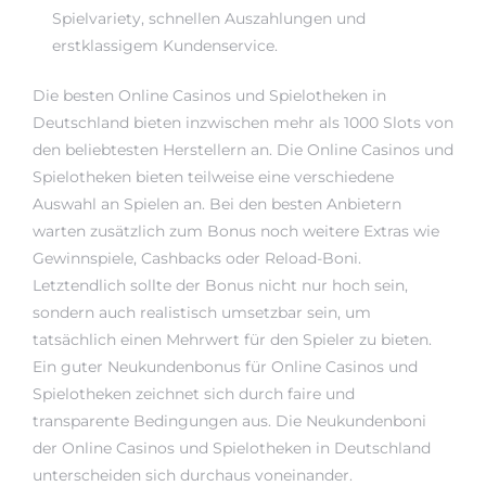
Spielvariety, schnellen Auszahlungen und
erstklassigem Kundenservice.
Die besten Online Casinos und Spielotheken in
Deutschland bieten inzwischen mehr als 1000 Slots von
den beliebtesten Herstellern an. Die Online Casinos und
Spielotheken bieten teilweise eine verschiedene
Auswahl an Spielen an. Bei den besten Anbietern
warten zusätzlich zum Bonus noch weitere Extras wie
Gewinnspiele, Cashbacks oder Reload-Boni.
Letztendlich sollte der Bonus nicht nur hoch sein,
sondern auch realistisch umsetzbar sein, um
tatsächlich einen Mehrwert für den Spieler zu bieten.
Ein guter Neukundenbonus für Online Casinos und
Spielotheken zeichnet sich durch faire und
transparente Bedingungen aus. Die Neukundenboni
der Online Casinos und Spielotheken in Deutschland
unterscheiden sich durchaus voneinander.