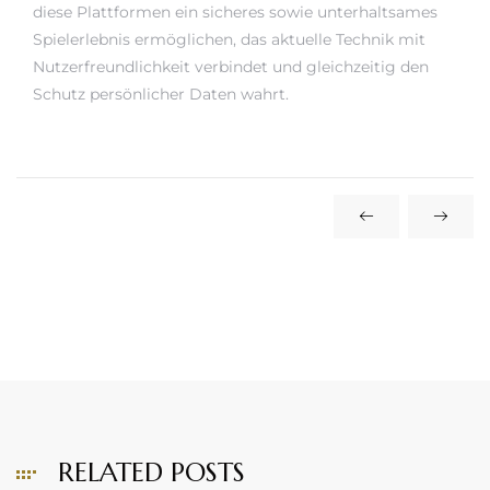
diese Plattformen ein sicheres sowie unterhaltsames
Spielerlebnis ermöglichen, das aktuelle Technik mit
Nutzerfreundlichkeit verbindet und gleichzeitig den
Schutz persönlicher Daten wahrt.
RELATED POSTS