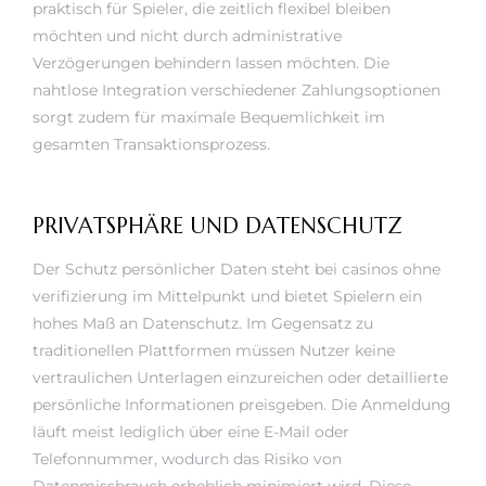
praktisch für Spieler, die zeitlich flexibel bleiben
möchten und nicht durch administrative
Verzögerungen behindern lassen möchten. Die
nahtlose Integration verschiedener Zahlungsoptionen
sorgt zudem für maximale Bequemlichkeit im
gesamten Transaktionsprozess.
PRIVATSPHÄRE UND DATENSCHUTZ
Der Schutz persönlicher Daten steht bei casinos ohne
verifizierung im Mittelpunkt und bietet Spielern ein
hohes Maß an Datenschutz. Im Gegensatz zu
traditionellen Plattformen müssen Nutzer keine
vertraulichen Unterlagen einzureichen oder detaillierte
persönliche Informationen preisgeben. Die Anmeldung
läuft meist lediglich über eine E-Mail oder
Telefonnummer, wodurch das Risiko von