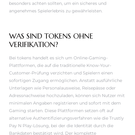
besonders achten sollten, um ein sicheres und
angenehmes Spielerlebnis zu gewährleisten.
WAS SIND TOKENS OHNE
VERIFIKATION?
Bei tokens handelt es sich um Online-Gaming-
Plattformen, die auf die traditionelle Know-Your-
Customer-Prüfung verzichten und Spielern einen
sofortigen Zugang ermöglichen. Anstatt ausführliche
Unterlagen wie Personalausweise, Reisepässe oder
Adressnachweise hochzuladen, können sich Nutzer mit
minimalen Angaben registrieren und sofort mit dem
Gaming starten. Diese Plattformen setzen oft auf
alternative Authentifizierungsverfahren wie die Trustly
Pay N Play-Lösung, bei der die Identität durch die
Bankdaten bestätigt wird. Der komplette