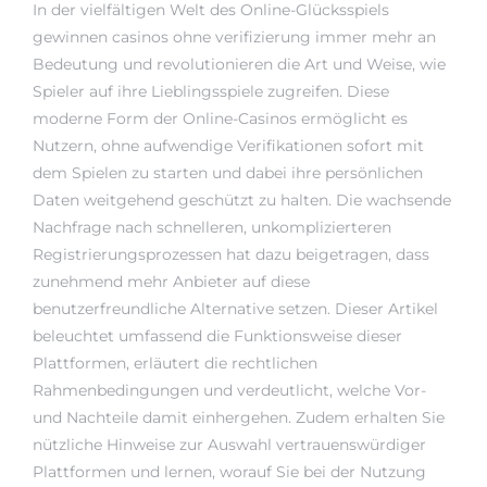
rs
In der vielfältigen Welt des Online-Glücksspiels
gewinnen casinos ohne verifizierung immer mehr an
Bedeutung und revolutionieren die Art und Weise, wie
Spieler auf ihre Lieblingsspiele zugreifen. Diese
moderne Form der Online-Casinos ermöglicht es
Nutzern, ohne aufwendige Verifikationen sofort mit
dem Spielen zu starten und dabei ihre persönlichen
Daten weitgehend geschützt zu halten. Die wachsende
Nachfrage nach schnelleren, unkomplizierteren
Registrierungsprozessen hat dazu beigetragen, dass
zunehmend mehr Anbieter auf diese
benutzerfreundliche Alternative setzen. Dieser Artikel
beleuchtet umfassend die Funktionsweise dieser
Plattformen, erläutert die rechtlichen
Rahmenbedingungen und verdeutlicht, welche Vor-
und Nachteile damit einhergehen. Zudem erhalten Sie
nützliche Hinweise zur Auswahl vertrauenswürdiger
Plattformen und lernen, worauf Sie bei der Nutzung