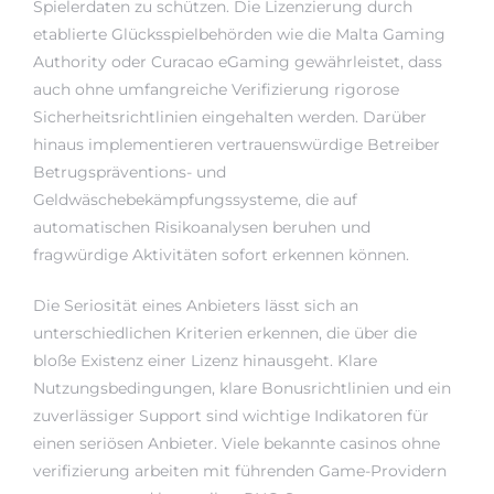
Spielerdaten zu schützen. Die Lizenzierung durch
etablierte Glücksspielbehörden wie die Malta Gaming
Authority oder Curacao eGaming gewährleistet, dass
auch ohne umfangreiche Verifizierung rigorose
Sicherheitsrichtlinien eingehalten werden. Darüber
hinaus implementieren vertrauenswürdige Betreiber
Betrugspräventions- und
Geldwäschebekämpfungssysteme, die auf
automatischen Risikoanalysen beruhen und
fragwürdige Aktivitäten sofort erkennen können.
Die Seriosität eines Anbieters lässt sich an
unterschiedlichen Kriterien erkennen, die über die
bloße Existenz einer Lizenz hinausgeht. Klare
Nutzungsbedingungen, klare Bonusrichtlinien und ein
zuverlässiger Support sind wichtige Indikatoren für
einen seriösen Anbieter. Viele bekannte casinos ohne
verifizierung arbeiten mit führenden Game-Providern