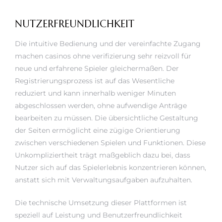
NUTZERFREUNDLICHKEIT
Die intuitive Bedienung und der vereinfachte Zugang
machen
casinos ohne verifizierung
sehr reizvoll für
neue und erfahrene Spieler gleichermaßen. Der
Registrierungsprozess ist auf das Wesentliche
reduziert und kann innerhalb weniger Minuten
abgeschlossen werden, ohne aufwendige Anträge
bearbeiten zu müssen. Die übersichtliche Gestaltung
der Seiten ermöglicht eine zügige Orientierung
zwischen verschiedenen Spielen und Funktionen. Diese
Unkompliziertheit trägt maßgeblich dazu bei, dass
Nutzer sich auf das Spielerlebnis konzentrieren können,
anstatt sich mit Verwaltungsaufgaben aufzuhalten.
Die technische Umsetzung dieser Plattformen ist
speziell auf Leistung und Benutzerfreundlichkeit