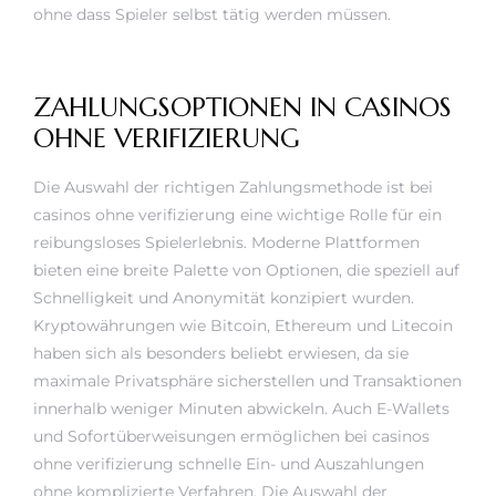
ohne dass Spieler selbst tätig werden müssen.
ZAHLUNGSOPTIONEN IN CASINOS
OHNE VERIFIZIERUNG
Die Auswahl der richtigen Zahlungsmethode ist bei
casinos ohne verifizierung eine wichtige Rolle für ein
reibungsloses Spielerlebnis. Moderne Plattformen
bieten eine breite Palette von Optionen, die speziell auf
Schnelligkeit und Anonymität konzipiert wurden.
Kryptowährungen wie Bitcoin, Ethereum und Litecoin
haben sich als besonders beliebt erwiesen, da sie
maximale Privatsphäre sicherstellen und Transaktionen
innerhalb weniger Minuten abwickeln. Auch E-Wallets
und Sofortüberweisungen ermöglichen bei casinos
ohne verifizierung schnelle Ein- und Auszahlungen
ohne komplizierte Verfahren. Die Auswahl der