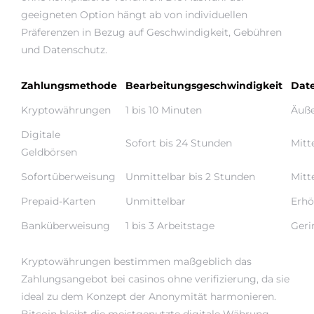
geeigneten Option hängt ab von individuellen
Präferenzen in Bezug auf Geschwindigkeit, Gebühren
und Datenschutz.
Zahlungsmethode
Bearbeitungsgeschwindigkeit
Dat
Kryptowährungen
1 bis 10 Minuten
Äuße
Digitale
Sofort bis 24 Stunden
Mitt
Geldbörsen
Sofortüberweisung
Unmittelbar bis 2 Stunden
Mitt
Prepaid-Karten
Unmittelbar
Erhö
Banküberweisung
1 bis 3 Arbeitstage
Geri
Kryptowährungen bestimmen maßgeblich das
Zahlungsangebot bei casinos ohne verifizierung, da sie
ideal zu dem Konzept der Anonymität harmonieren.