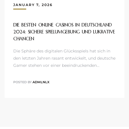
JANUARY 7, 2026
DIE BESTEN ONLINE CASINOS IN DEUTSCHLAND
2024: SICHERE SPIELUMGEBUNG UND LUKRATIVE
CHANCEN
Die Sphäre des digitalen Glücksspiels hat sich in
den letzten Jahren rasant entwickelt, und deutsche
Gamer stehen vor einer beeindruckenden…
POSTED BY
ADMLNLX