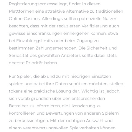
Registrierungsprozesse legt, findet in diesen
Plattformen eine attraktive Alternative zu traditionellen
Online-Casinos. Allerdings sollten potenzielle Nutzer
beachten, dass mit der reduzierten Verifizierung auch
gewisse Einschränkungen einhergehen können, etwa
bei Einzahlungslimits oder beim Zugang zu
bestimmten Zahlungsmethoden. Die Sicherheit und
Seriosität des gewählten Anbieters sollte dabei stets
oberste Priorität haben.
Für Spieler, die ab und zu mit niedrigen Einsätzen
spielen und dabei ihre Daten schützen möchten, stellen
tokens eine praktische Lösung dar. Wichtig ist jedoch,
sich vorab gründlich über den entsprechenden
Betreiber zu informieren, die Lizenzierung zu
kontrollieren und Bewertungen von anderen Spielern
zu berücksichtigen. Mit der richtigen Auswahl und
einem verantwortungsvollen Spielverhalten können