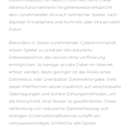
Datenmissbrauch erheblich minimiert wird. Diese
datenschutzorientierte Vorgehensweise entspricht
dem zunehmenden Wunsch zahlreicher Spieler nach
digitaler Privatsphäre und Kontrolle über ihre privaten
Daten.
Besonders in Zeiten zunehmender Cyberkriminalität
wissen Spieler zu schätzen die reduzierte
Datenexposition, die casinos ohne verifizierung
ermöglichen. Je weniger private Daten im Internet
erfasst werden, desto geringer ist das Risiko eines
Datenklaus oder unerlaubter Datenweitergabe. Viele
dieser Plattformen setzen zusätzlich auf verschlüsselte
Übertragungen und sichere Zahlungsmethoden, um
die Anonymität ihrer Nutzer zu gewährleisten. Diese
Verbindung von reduzierter Datenerfassung und
strengen Sicherheitsmaßnahmen schafft ein
vertrauenswürdiges Umfeld für alle Spieler.