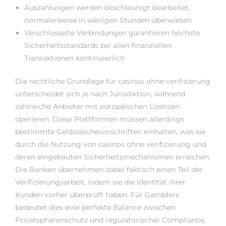
Auszahlungen werden beschleunigt bearbeitet,
normalerweise in wenigen Stunden überwiesen
Verschlüsselte Verbindungen garantieren höchste
Sicherheitsstandards bei allen finanziellen
Transaktionen kontinuierlich
Die rechtliche Grundlage für casinos ohne verifizierung
unterscheidet sich je nach Jurisdiktion, während
zahlreiche Anbieter mit europäischen Lizenzen
operieren. Diese Plattformen müssen allerdings
bestimmte Geldwäschevorschriften einhalten, was sie
durch die Nutzung von casinos ohne verifizierung und
deren eingebauten Sicherheitsmechanismen erreichen.
Die Banken übernehmen dabei faktisch einen Teil der
Verifizierungsarbeit, indem sie die Identität ihrer
Kunden vorher überprüft haben. Für Gamblers
bedeutet dies eine perfekte Balance zwischen
Privatsphärenschutz und regulatorischer Compliance,