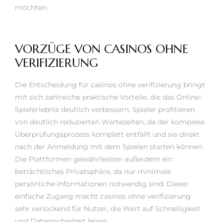
möchten.
VORZÜGE VON CASINOS OHNE
VERIFIZIERUNG
Die Entscheidung für casinos ohne verifizierung bringt
mit sich zahlreiche praktische Vorteile, die das Online-
Spielerlebnis deutlich verbessern. Spieler profitieren
von deutlich reduzierten Wartezeiten, da der komplexe
Überprüfungsprozess komplett entfällt und sie direkt
nach der Anmeldung mit dem Spielen starten können.
Die Plattformen gewährleisten außerdem ein
beträchtliches Privatsphäre, da nur minimale
persönliche Informationen notwendig sind. Dieser
einfache Zugang macht casinos ohne verifizierung
sehr verlockend für Nutzer, die Wert auf Schnelligkeit
und Datensicherheit legen.