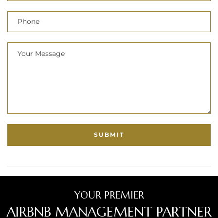
YOUR PREMIER
AIRBNB MANAGEMENT PARTNER