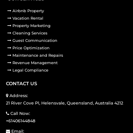
Airbnb Property
Vacation Rental
Property Marketing
Cleaning Services
Guest Communication
Price Optimization
Maintenance and Repairs
Revenue Management
Legal Compliance
CONTACT US
Address:
21 River Cove Pl, Helensvale, Queensland, Australia 4212
Call Now:
+61406144848
Email: