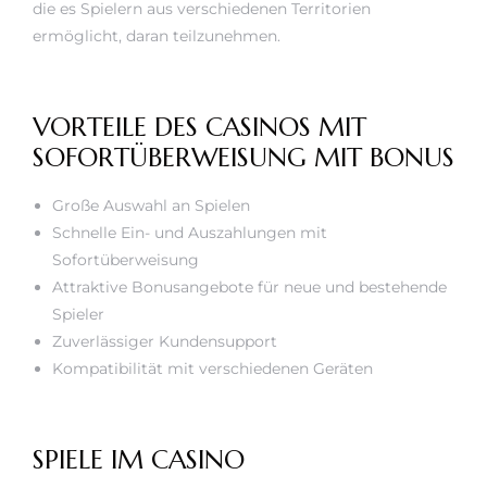
die es Spielern aus verschiedenen Territorien
ermöglicht, daran teilzunehmen.
VORTEILE DES CASINOS MIT
SOFORTÜBERWEISUNG MIT BONUS
Große Auswahl an Spielen
Schnelle Ein- und Auszahlungen mit
Sofortüberweisung
Attraktive Bonusangebote für neue und bestehende
Spieler
Zuverlässiger Kundensupport
Kompatibilität mit verschiedenen Geräten
SPIELE IM CASINO