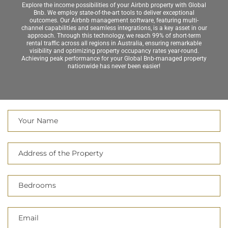
Explore the income possibilities of your Airbnb property with Global
Bnb. We employ state-of-the-art tools to deliver exceptional
outcomes. Our Airbnb management software, featuring multi-
channel capabilities and seamless integrations, is a key asset in our
approach. Through this technology, we reach 99% of short-term
rental traffic across all regions in Australia, ensuring remarkable
visibility and optimizing property occupancy rates year-round.
Achieving peak performance for your Global Bnb-managed property
nationwide has never been easier!