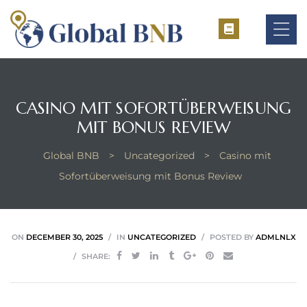
CASINO MIT SOFORTÜBERWEISUNG
ement
MIT BONUS REVIEW
ement
Global BNB
>
Uncategorized
>
Casino mit
Sofortüberweisung mit Bonus Review
ON
DECEMBER 30, 2025
IN
UNCATEGORIZED
POSTED BY
ADMLNLX
SHARE: