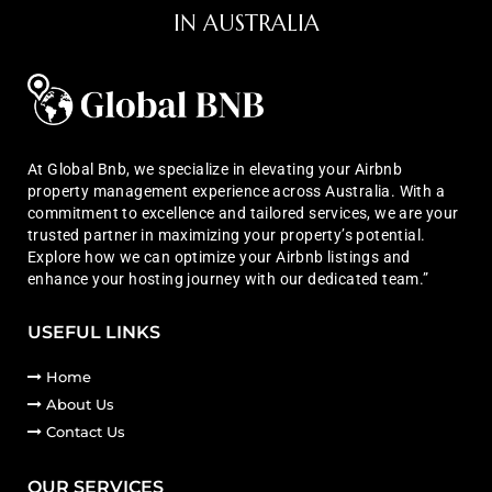
IN AUSTRALIA
At Global Bnb, we specialize in elevating your Airbnb
property management experience across Australia. With a
commitment to excellence and tailored services, we are your
trusted partner in maximizing your property’s potential.
Explore how we can optimize your Airbnb listings and
enhance your hosting journey with our dedicated team.”
USEFUL LINKS
Home
About Us
Contact Us
OUR SERVICES