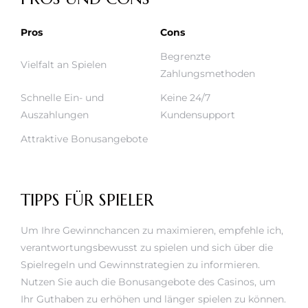
Pros
Cons
Begrenzte
Vielfalt an Spielen
Zahlungsmethoden
Schnelle Ein- und
Keine 24/7
Auszahlungen
Kundensupport
Attraktive Bonusangebote
TIPPS FÜR SPIELER
Um Ihre Gewinnchancen zu maximieren, empfehle ich,
verantwortungsbewusst zu spielen und sich über die
Spielregeln und Gewinnstrategien zu informieren.
Nutzen Sie auch die Bonusangebote des Casinos, um
Ihr Guthaben zu erhöhen und länger spielen zu können.