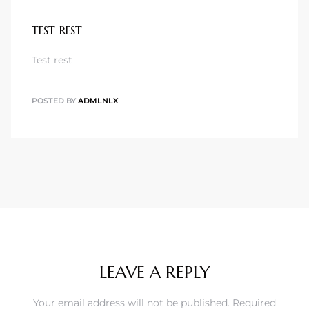
TEST REST
Test rest
POSTED BY
ADMLNLX
LEAVE A REPLY
Your email address will not be published.
Required