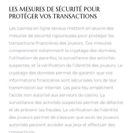
LES MESURES DE SÉCURITÉ POUR
PROTÉGER VOS TRANSACTIONS
Les casinos en ligne sérieux mettent en œuvre des
mesures de sécurité rigoureuses pour protéger les
transactions financières des joueurs. Ces mesures
comprennent notamment le cryptage des données,
l’utilisation de pare-feu, la surveillance des activités
suspectes, et la vérification de l’identité des joueurs. Le
cryptage des données permet de garantir que vos
informations financières sont sécurisées lors de leur
transmission sur Internet. Les pare-feu empêchent
l’accès non autorisé aux serveurs du casino. La
surveillance des activités suspectes permet de détecter
et de prévenir les fraudes. La vérification de l’identité
des joueurs permet de s’assurer que seuls les joueurs
autorisés peuvent accéder aux jeux et effectuer des
transactions.