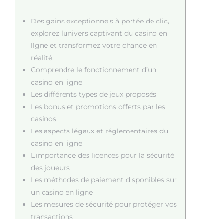
rs
Des gains exceptionnels à portée de clic,
explorez lunivers captivant du casino en
ligne et transformez votre chance en
réalité.
Comprendre le fonctionnement d’un
casino en ligne
Les différents types de jeux proposés
Les bonus et promotions offerts par les
casinos
Les aspects légaux et réglementaires du
casino en ligne
L’importance des licences pour la sécurité
des joueurs
Les méthodes de paiement disponibles sur
un casino en ligne
Les mesures de sécurité pour protéger vos
transactions