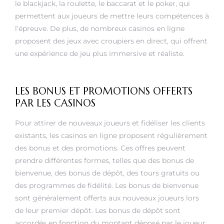
le blackjack, la roulette, le baccarat et le poker, qui
permettent aux joueurs de mettre leurs compétences à
l’épreuve. De plus, de nombreux casinos en ligne
proposent des jeux avec croupiers en direct, qui offrent
une expérience de jeu plus immersive et réaliste.
LES BONUS ET PROMOTIONS OFFERTS
PAR LES CASINOS
Pour attirer de nouveaux joueurs et fidéliser les clients
existants, les casinos en ligne proposent régulièrement
des bonus et des promotions. Ces offres peuvent
prendre différentes formes, telles que des bonus de
bienvenue, des bonus de dépôt, des tours gratuits ou
des programmes de fidélité. Les bonus de bienvenue
sont généralement offerts aux nouveaux joueurs lors
de leur premier dépôt. Les bonus de dépôt sont
accordés en fonction du montant déposé par le joueur.