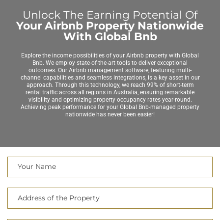
Unlock The Earning Potential Of
Your Airbnb Property Nationwide
With Global Bnb
Explore the income possibilities of your Airbnb property with Global
Bnb. We employ state-of-the-art tools to deliver exceptional
outcomes. Our Airbnb management software, featuring multi-
channel capabilities and seamless integrations, is a key asset in our
approach. Through this technology, we reach 99% of short-term
rental traffic across all regions in Australia, ensuring remarkable
visibility and optimizing property occupancy rates year-round.
Achieving peak performance for your Global Bnb-managed property
nationwide has never been easier!