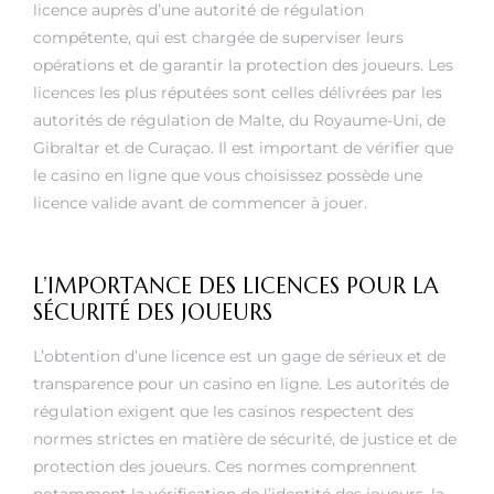
licence auprès d’une autorité de régulation
compétente, qui est chargée de superviser leurs
opérations et de garantir la protection des joueurs. Les
licences les plus réputées sont celles délivrées par les
autorités de régulation de Malte, du Royaume-Uni, de
Gibraltar et de Curaçao. Il est important de vérifier que
le casino en ligne que vous choisissez possède une
licence valide avant de commencer à jouer.
L’IMPORTANCE DES LICENCES POUR LA
SÉCURITÉ DES JOUEURS
L’obtention d’une licence est un gage de sérieux et de
transparence pour un casino en ligne. Les autorités de
régulation exigent que les casinos respectent des
normes strictes en matière de sécurité, de justice et de
protection des joueurs. Ces normes comprennent
notamment la vérification de l’identité des joueurs, la