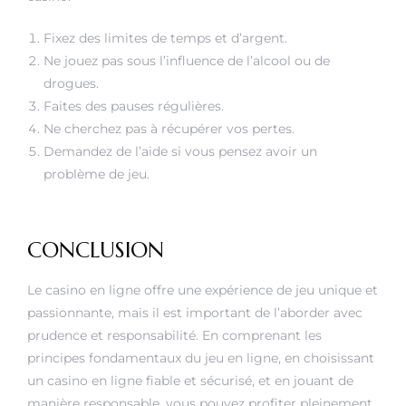
Fixez des limites de temps et d’argent.
Ne jouez pas sous l’influence de l’alcool ou de
drogues.
Faites des pauses régulières.
Ne cherchez pas à récupérer vos pertes.
Demandez de l’aide si vous pensez avoir un
problème de jeu.
CONCLUSION
Le casino en ligne offre une expérience de jeu unique et
passionnante, mais il est important de l’aborder avec
prudence et responsabilité. En comprenant les
principes fondamentaux du jeu en ligne, en choisissant
un casino en ligne fiable et sécurisé, et en jouant de
manière responsable, vous pouvez profiter pleinement