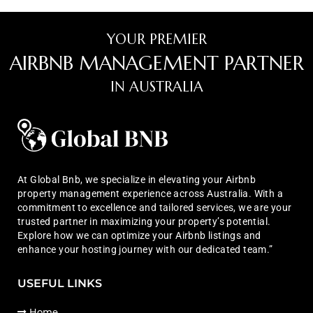
YOUR PREMIER
AIRBNB MANAGEMENT PARTNER
IN AUSTRALIA
At Global Bnb, we specialize in elevating your Airbnb
property management experience across Australia. With a
commitment to excellence and tailored services, we are your
trusted partner in maximizing your property’s potential.
Explore how we can optimize your Airbnb listings and
enhance your hosting journey with our dedicated team.”
USEFUL LINKS
Home