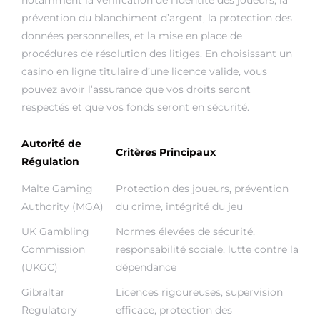
prévention du blanchiment d’argent, la protection des
données personnelles, et la mise en place de
procédures de résolution des litiges. En choisissant un
casino en ligne titulaire d’une licence valide, vous
pouvez avoir l’assurance que vos droits seront
respectés et que vos fonds seront en sécurité.
Autorité de
Critères Principaux
Régulation
Malte Gaming
Protection des joueurs, prévention
Authority (MGA)
du crime, intégrité du jeu
UK Gambling
Normes élevées de sécurité,
Commission
responsabilité sociale, lutte contre la
(UKGC)
dépendance
Gibraltar
Licences rigoureuses, supervision
Regulatory
efficace, protection des