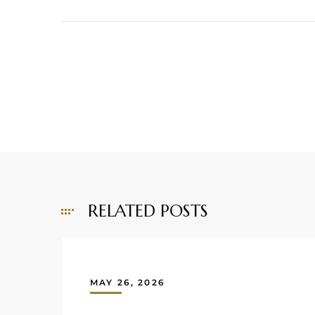
RELATED POSTS
MAY 26, 2026