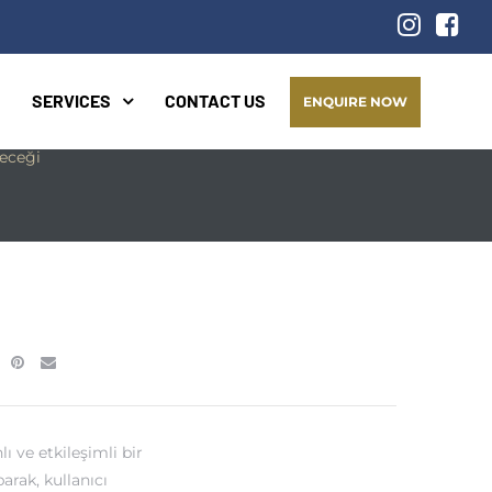
SERVICES
CONTACT US
ENQUIRE NOW
LECEĞI
leceği
ı ve etkileşimli bir
rak, kullanıcı