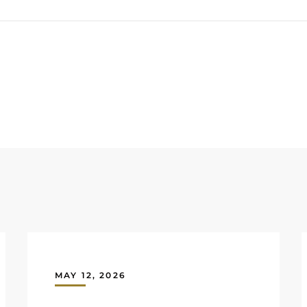
MAY 12, 2026