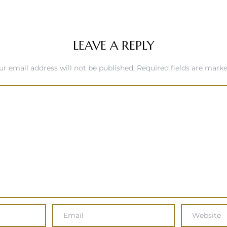
LEAVE A REPLY
ur email address will not be published.
Required fields are mark