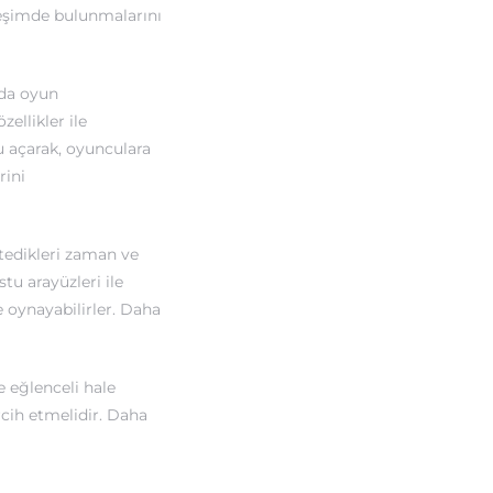
ileşimde bulunmalarını
nda oyun
ellikler ile
su açarak, oyunculara
rini
stedikleri zaman ve
u arayüzleri ile
e oynayabilirler. Daha
e eğlenceli hale
rcih etmelidir. Daha