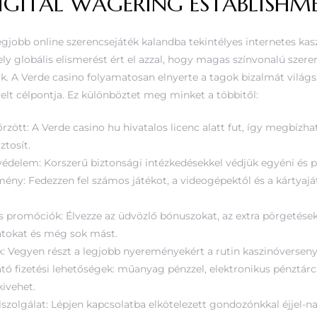
DIGITAL WAGERING ESTABLISHM
egjobb online szerencsejáték kalandba tekintélyes internetes ka
y globális elismerést ért el azzal, hogy magas színvonalú szer
ak. A Verde casino folyamatosan elnyerte a tagok bizalmát világ
elt célpontja. Ez különböztet meg minket a többitől:
őrzött: A Verde casino hu hivatalos licenc alatt fut, így megbízha
ztosít.
édelem: Korszerű biztonsági intézkedésekkel védjük egyéni és pé
mény: Fedezzen fel számos játékot, a videogépektől és a kártyajá
 promóciók: Élvezze az üdvözlő bónuszokat, az extra pörgetések
latokat és még sok mást.
: Vegyen részt a legjobb nyereményekért a rutin kaszinóversen
ó fizetési lehetőségek: műanyag pénzzel, elektronikus pénztárcáv
kivehet.
szolgálat: Lépjen kapcsolatba elkötelezett gondozónkkal éjjel-na