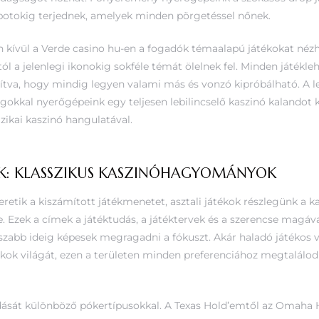
potokig terjednek, amelyek minden pörgetéssel nőnek.
on kívül a Verde casino hu-en a fogadók témaalapú játékokat né
ól a jelenlegi ikonokig sokféle témát ölelnek fel. Minden játékl
osítva, hogy mindig legyen valami más és vonzó kipróbálható. 
ngokkal nyerőgépeink egy teljesen lebilincselő kaszinó kalandot 
fizikai kaszinó hangulatával.
K: KLASSZIKUS KASZINÓHAGYOMÁNYOK
eretik a kiszámított játékmenetet, asztali játékok részlegünk a k
. Ezek a címek a játéktudás, a játéktervek és a szerencse magáv
szabb ideig képesek megragadni a fókuszt. Akár haladó játékos 
ékok világát, ezen a területen minden preferenciához megtalálod
udását különböző pókertípusokkal. A Texas Hold’emtől az Omaha 