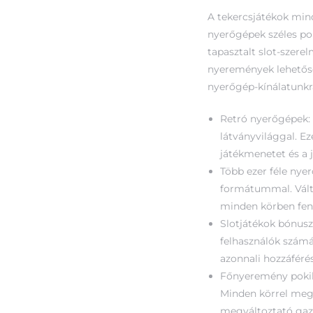
A tekercsjátékok minde
nyerőgépek széles por
tapasztalt slot-szer
nyeremények lehetőség
nyerőgép-kínálatunkr
Retró nyerőgépek: É
látványvilággal. Ez
játékmenetet és a 
Több ezer féle nye
formátummal. Válto
minden körben fenn
Slotjátékok bónusz
felhasználók számá
azonnali hozzáféré
Főnyeremény pokik
Minden körrel megv
megváltoztató gaz