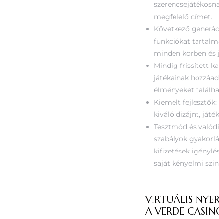
szerencsejátékosna
megfelelő címet.
Következő generác
funkciókat tartalm
minden körben és j
Mindig frissített k
játékainak hozzáad
élményeket találha
Kiemelt fejlesztők
kiváló dizájnt, já
Tesztmód és valódi 
szabályok gyakorlás
kifizetések igényl
saját kényelmi szin
VIRTUÁLIS NY
A VERDE CASIN