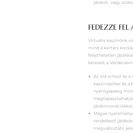
játékot, vagy szük
FEDEZZE FEL
Virtuális kaszinónk v
mind a kortárs kockáz
felejthetetlen játékka
keresed, a Verdecasin
Az old-school és a 
kaszinópóker és a 
nyerőgépekig minde
megtapasztalhatják 
játékinnovációkkal
Magas nyeremények 
rendelkező játékok
megváltoztató jele