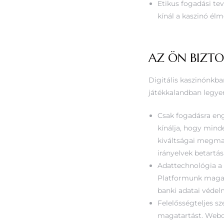
Etikus fogadási te
kínál a kaszinó él
AZ ÖN BIZT
Digitális kaszinónkba
játékkalandban legye
Csak fogadásra eng
kínálja, hogy minde
kiváltságai megmar
irányelvek betartás
Adattechnológia a 
Platformunk magas 
banki adatai védel
Felelősségteljes s
magatartást. Webol