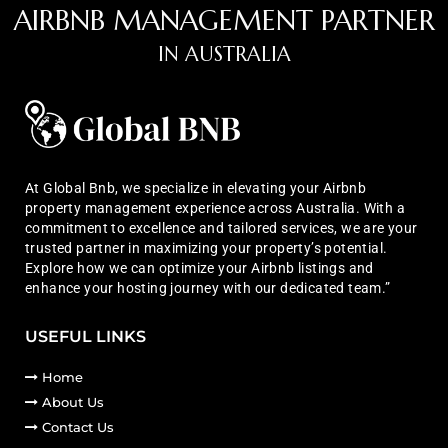
AIRBNB MANAGEMENT PARTNER
IN AUSTRALIA
At Global Bnb, we specialize in elevating your Airbnb
property management experience across Australia. With a
commitment to excellence and tailored services, we are your
trusted partner in maximizing your property’s potential.
Explore how we can optimize your Airbnb listings and
enhance your hosting journey with our dedicated team.”
USEFUL LINKS
Home
About Us
Contact Us