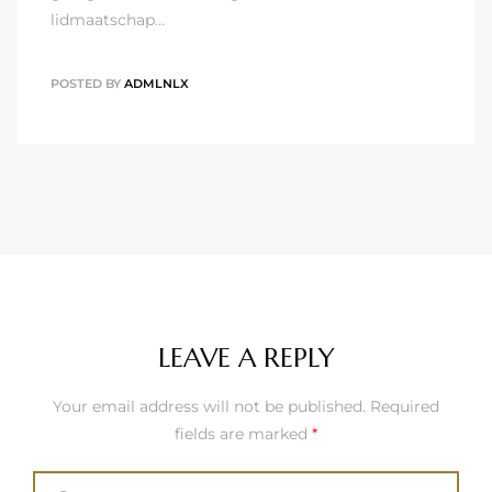
lidmaatschap…
POSTED BY
ADMLNLX
LEAVE A REPLY
Your email address will not be published.
Required
fields are marked
*