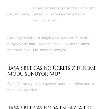
Başarıbet casino promosyon çevrim
Çevrim þartý
gerekliliði kimi kampanyalarda
uygulanmýyor.
Amansýz rekabetin aralýksýz devam ettiði bahis
dünyasýnda pratik yaparak hakiki oyun tecrübesi
edinmenin yolu bu siteden geçiyor.
BAŞARIBET CASINO ÜCRETSIZ DENEME
MODU SUNUYOR MU?
Evet. Demo oyun için üyelere sunulan online demo
para kullanýlabilir.
BAŞARIBET CASINODA EN FAZLA ILGI