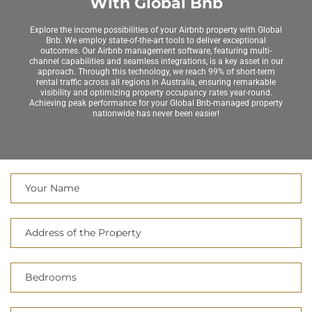
With Global Bnb
Explore the income possibilities of your Airbnb property with Global
Bnb. We employ state-of-the-art tools to deliver exceptional
outcomes. Our Airbnb management software, featuring multi-
channel capabilities and seamless integrations, is a key asset in our
approach. Through this technology, we reach 99% of short-term
rental traffic across all regions in Australia, ensuring remarkable
visibility and optimizing property occupancy rates year-round.
Achieving peak performance for your Global Bnb-managed property
nationwide has never been easier!