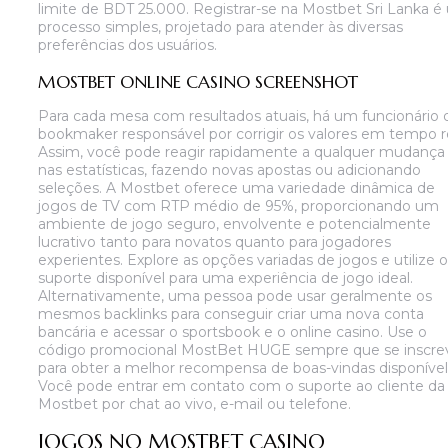
limite de BDT 25.000. Registrar-se na Mostbet Sri Lanka 
processo simples, projetado para atender às diversas
preferências dos usuários.
MOSTBET ONLINE CASINO SCREENSHOT
Para cada mesa com resultados atuais, há um funcionário 
bookmaker responsável por corrigir os valores em tempo re
Assim, você pode reagir rapidamente a qualquer mudança
nas estatísticas, fazendo novas apostas ou adicionando
seleções. A Mostbet oferece uma variedade dinâmica de
jogos de TV com RTP médio de 95%, proporcionando um
ambiente de jogo seguro, envolvente e potencialmente
lucrativo tanto para novatos quanto para jogadores
experientes. Explore as opções variadas de jogos e utilize o
suporte disponível para uma experiência de jogo ideal.
Alternativamente, uma pessoa pode usar geralmente os
mesmos backlinks para conseguir criar uma nova conta
bancária e acessar o sportsbook e o online casino. Use o
código promocional MostBet HUGE sempre que se inscre
para obter a melhor recompensa de boas-vindas disponível
Você pode entrar em contato com o suporte ao cliente da
Mostbet por chat ao vivo, e-mail ou telefone.
JOGOS NO MOSTBET CASINO