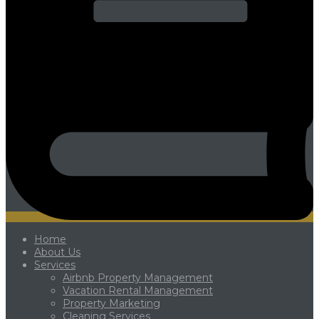
Home
About Us
Services
Airbnb Property Management
Vacation Rental Management
Property Marketing
Cleaning Services