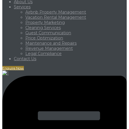
About Us
Services
Airbnb Property Management
Vacation Rental Management
Property Marketing
Cleaning Services
Guest Communication
Price Optimization
Maintenance and Repairs
Revenue Management
Legal Compliance
Contact Us
Enquire Now