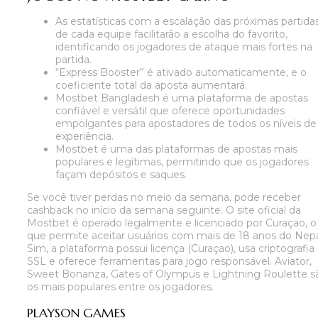
As estatísticas com a escalação das próximas partida
de cada equipe facilitarão a escolha do favorito,
identificando os jogadores de ataque mais fortes na
partida.
“Express Booster” é ativado automaticamente, e o
coeficiente total da aposta aumentará.
Mostbet Bangladesh é uma plataforma de apostas
confiável e versátil que oferece oportunidades
empolgantes para apostadores de todos os níveis de
experiência.
Mostbet é uma das plataformas de apostas mais
populares e legítimas, permitindo que os jogadores
façam depósitos e saques.
Se você tiver perdas no meio da semana, pode receber
cashback no início da semana seguinte. O site oficial da
Mostbet é operado legalmente e licenciado por Curaçao, o
que permite aceitar usuários com mais de 18 anos do Nepa
Sim, a plataforma possui licença (Curaçao), usa criptografia
SSL e oferece ferramentas para jogo responsável. Aviator,
Sweet Bonanza, Gates of Olympus e Lightning Roulette s
os mais populares entre os jogadores.
PLAYSON GAMES