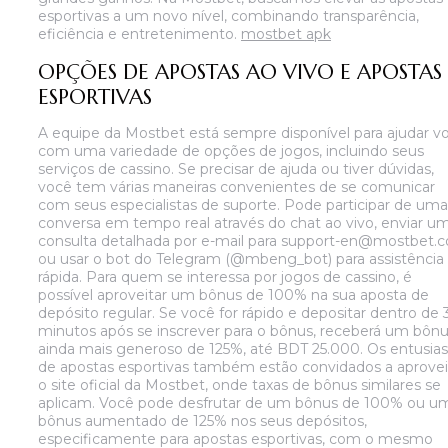
esportivas a um novo nível, combinando transparência,
eficiência e entretenimento.
mostbet apk
OPÇÕES DE APOSTAS AO VIVO E APOSTAS
ESPORTIVAS
A equipe da Mostbet está sempre disponível para ajudar v
com uma variedade de opções de jogos, incluindo seus
serviços de cassino. Se precisar de ajuda ou tiver dúvidas,
você tem várias maneiras convenientes de se comunicar
com seus especialistas de suporte. Pode participar de uma
conversa em tempo real através do chat ao vivo, enviar u
consulta detalhada por e-mail para support-en@mostbet.
ou usar o bot do Telegram (@mbeng_bot) para assistência
rápida. Para quem se interessa por jogos de cassino, é
possível aproveitar um bônus de 100% na sua aposta de
depósito regular. Se você for rápido e depositar dentro de 
minutos após se inscrever para o bônus, receberá um bôn
ainda mais generoso de 125%, até BDT 25.000. Os entusias
de apostas esportivas também estão convidados a aprovei
o site oficial da Mostbet, onde taxas de bônus similares se
aplicam. Você pode desfrutar de um bônus de 100% ou u
bônus aumentado de 125% nos seus depósitos,
especificamente para apostas esportivas, com o mesmo