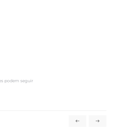
ores podem seguir