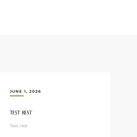
JUNE 1, 2026
TEST REST
Test rest