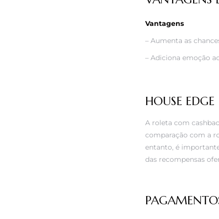
Vantagens
– Aumenta as chance
– Adiciona emoção a
HOUSE EDGE
A roleta com cashbac
comparação com a rol
entanto, é important
das recompensas ofer
PAGAMENTO