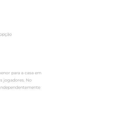
 opção
menor para a casa em
os jogadores. No
, independentemente