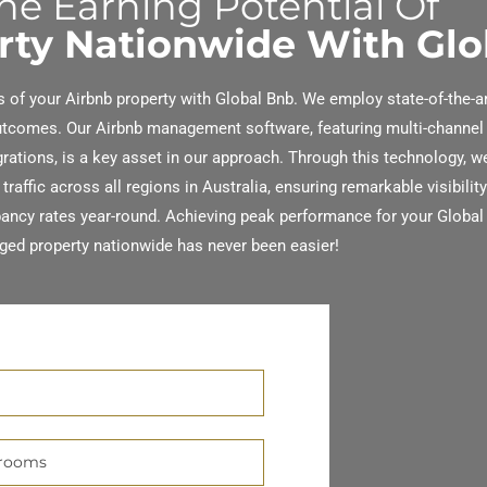
he Earning Potential Of
rty Nationwide With Glo
s of your Airbnb property with Global Bnb. We employ state-of-the-ar
outcomes. Our Airbnb management software, featuring multi-channel
rations, is a key asset in our approach. Through this technology, w
traffic across all regions in Australia, ensuring remarkable visibility
ancy rates year-round. Achieving peak performance for your Global
ed property nationwide has never been easier!