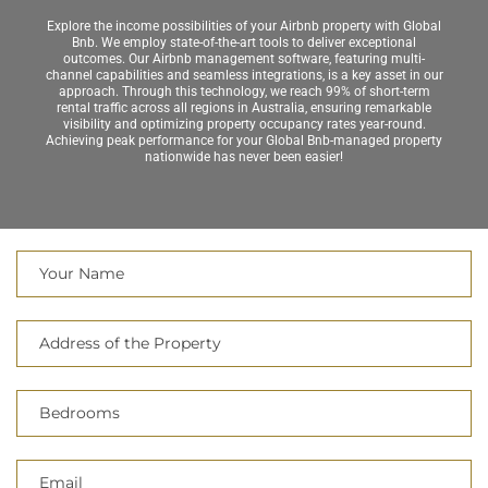
Explore the income possibilities of your Airbnb property with Global
Bnb. We employ state-of-the-art tools to deliver exceptional
outcomes. Our Airbnb management software, featuring multi-
channel capabilities and seamless integrations, is a key asset in our
approach. Through this technology, we reach 99% of short-term
rental traffic across all regions in Australia, ensuring remarkable
visibility and optimizing property occupancy rates year-round.
Achieving peak performance for your Global Bnb-managed property
nationwide has never been easier!