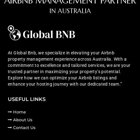
AIRBNB MANAGEMENT PARTNER
IN AUSTRALIA
At Global Bnb, we specialize in elevating your Airbnb
property management experience across Australia. With a
commitment to excellence and tailored services, we are your
trusted partner in maximizing your property’s potential.
Explore how we can optimize your Airbnb listings and
enhance your hosting journey with our dedicated team.”
USEFUL LINKS
Home
About Us
Contact Us