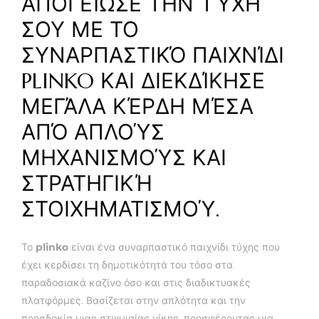
ΑΠΟΓΕΊΩΣΕ ΤΗΝ ΤΎΧΗ
ΣΟΥ ΜΕ ΤΟ
ΣΥΝΑΡΠΑΣΤΙΚΌ ΠΑΙΧΝΊΔΙ
PLINKO ΚΑΙ ΔΙΕΚΔΊΚΗΣΕ
ΜΕΓΆΛΑ ΚΈΡΔΗ ΜΈΣΑ
ΑΠΌ ΑΠΛΟΎΣ
ΜΗΧΑΝΙΣΜΟΎΣ ΚΑΙ
ΣΤΡΑΤΗΓΙΚΉ
ΣΤΟΙΧΗΜΑΤΙΣΜΟΎ.
Το
plinko
είναι ένα συναρπαστικό παιχνίδι τύχης που
έχει κερδίσει τη δημοτικότητά του τόσο στα
παραδοσιακά καζίνο όσο και στις διαδικτυακές
πλατφόρμες. Βασίζεται στην απλότητα και την
προσδοκία μιας στιγμιαίας νίκης, προσφέροντας μια