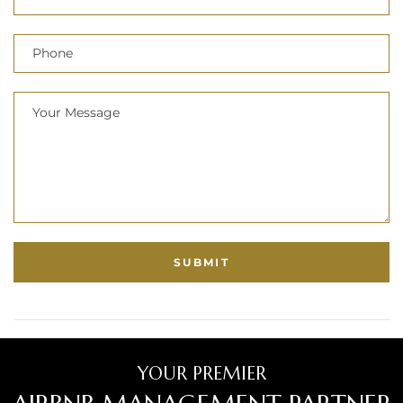
YOUR PREMIER