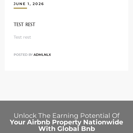
JUNE 1, 2026
TEST REST
Test rest
POSTED BY
ADMLNLX
Unlock The Earning Potential Of
Your Airbnb Property Nationwide
With Global Bnb