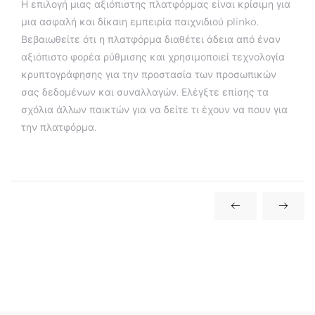
Η επιλογή μιας αξιόπιστης πλατφόρμας είναι κρίσιμη για
μια ασφαλή και δίκαιη εμπειρία παιχνιδιού plinko.
Βεβαιωθείτε ότι η πλατφόρμα διαθέτει άδεια από έναν
αξιόπιστο φορέα ρύθμισης και χρησιμοποιεί τεχνολογία
κρυπτογράφησης για την προστασία των προσωπικών
σας δεδομένων και συναλλαγών. Ελέγξτε επίσης τα
σχόλια άλλων παικτών για να δείτε τι έχουν να πουν για
την πλατφόρμα.