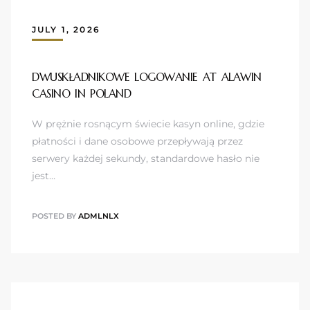
JULY 1, 2026
DWUSKŁADNIKOWE LOGOWANIE AT ALAWIN
CASINO IN POLAND
W prężnie rosnącym świecie kasyn online, gdzie
płatności i dane osobowe przepływają przez
serwery każdej sekundy, standardowe hasło nie
jest…
POSTED BY
ADMLNLX