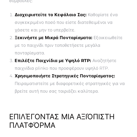
συμβουλές:
Διαχειριστείτε το Κεφάλαιο Σας:
Καθορίστε ένα
συγκεκριμένο ποσό που είστε διατεθειμένοι να
χάσετε και μην το υπερβείτε.
Ξεκινήστε με Μικρά Πονταρίσματα:
Εξοικειωθείτε
με το παιχνίδι πριν τοποθετήσετε μεγάλα
πονταρίσματα.
Επιλέξτε Παιχνίδια με Υψηλό RTP:
Αναζητήστε
παιχνίδια plinko που προσφέρουν υψηλό RTP.
Χρησιμοποιήστε Στρατηγικές Πονταρίσματος:
Πειραματιστείτε με διαφορετικές στρατηγικές για να
βρείτε αυτή που σας ταιριάζει καλύτερα.
ΕΠΙΛΈΓΟΝΤΑΣ ΜΙΑ ΑΞΙΌΠΙΣΤΗ
ΠΛΑΤΦΌΡΜΑ