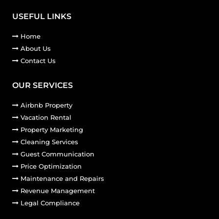
USEFUL LINKS
Home
About Us
Contact Us
OUR SERVICES
Airbnb Property
Vacation Rental
Property Marketing
Cleaning Services
Guest Communication
Price Optimization
Maintenance and Repairs
Revenue Management
Legal Compliance