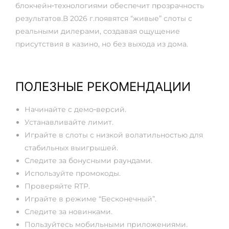
блокчейн‑технологиями обеспечит прозрачность
результатов.В 2026 г.появятся “живые” слоты с
реальными дилерами, создавая ощущение
присутствия в казино, но без выхода из дома.
ПОЛЕЗНЫЕ РЕКОМЕНДАЦИИ
Начинайте с демо‑версий.
Устанавливайте лимит.
Играйте в слоты с низкой волатильностью для
стабильных выигрышей.
Следите за бонусными раундами.
Используйте промокоды.
Проверяйте RTP.
Играйте в режиме “Бесконечный”.
Следите за новинками.
Пользуйтесь мобильными приложениями.