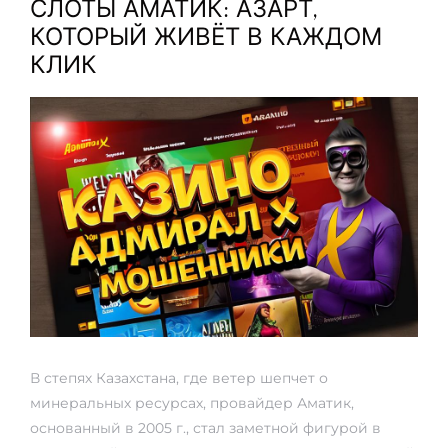
СЛОТЫ АМАТИК: АЗАРТ,
rs
КОТОРЫЙ ЖИВЁТ В КАЖДОМ
КЛИК
В степях Казахстана, где ветер шепчет о
минеральных ресурсах, провайдер Аматик,
основанный в 2005 г., стал заметной фигурой в