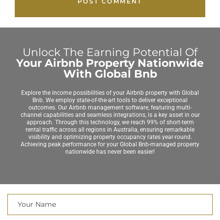
Unlock The Earning Potential Of
Your Airbnb Property Nationwide
With Global Bnb
Explore the income possibilities of your Airbnb property with Global
Bnb. We employ state-of-the-art tools to deliver exceptional
outcomes. Our Airbnb management software, featuring multi-
channel capabilities and seamless integrations, is a key asset in our
approach. Through this technology, we reach 99% of short-term
rental traffic across all regions in Australia, ensuring remarkable
visibility and optimizing property occupancy rates year-round.
Achieving peak performance for your Global Bnb-managed property
nationwide has never been easier!