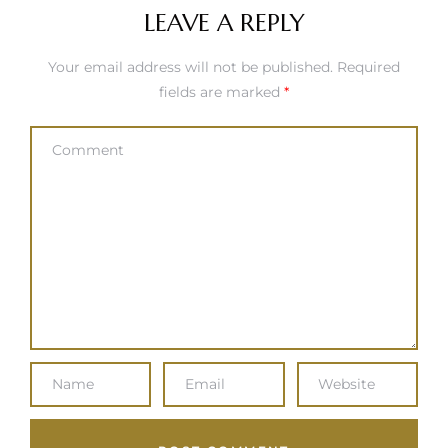
LEAVE A REPLY
Your email address will not be published.
Required
fields are marked
*