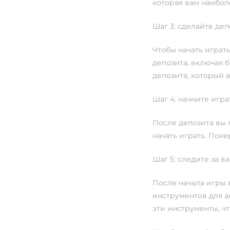
которая вам наиболе
Шаг 3: сделайте деп
Чтобы начать играт
депозита, включая 
депозита, который 
Шаг 4: начните игра
После депозита вы 
начать играть. Пок
Шаг 5: следите за 
После начала игры 
инструментов для а
эти инструменты, ч