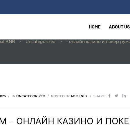
HOME
ABOUT US
– ОНЛАЙН КАЗИНО И ПОКЕР РУМ.379
bal BNB
>
Uncategorized
>
– онлайн казино и покер рум.
2026
IN
UNCATEGORIZED
POSTED BY
ADMLNLX
SHARE:
М – ОНЛАЙН КАЗИНО И ПОКЕ