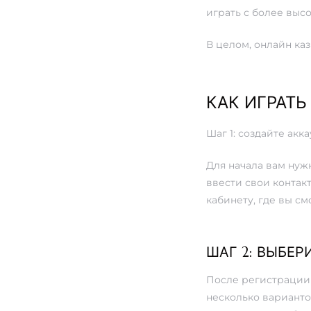
играть с более выс
В целом, онлайн каз
КАК ИГРАТЬ
Шаг 1: создайте акка
Для начала вам нуж
ввести свои контак
кабинету, где вы см
ШАГ 2: ВЫБЕР
После регистрации 
несколько вариантов