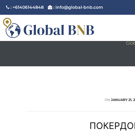
: +61406144848
: info@global-bnb.com
Glo
ement
ement
ON
JANUARY 21, 
ПОКЕРДО